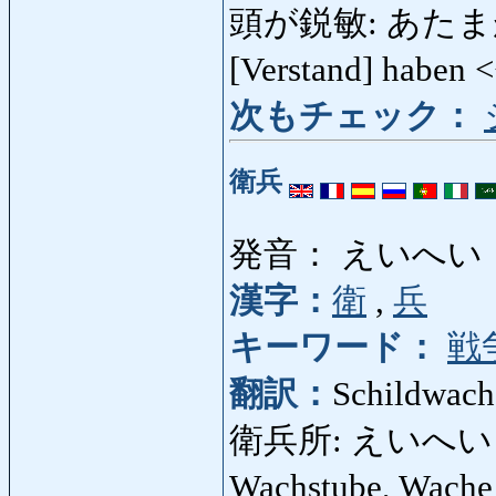
頭が鋭敏: あたまがえいび
[Verstand] haben 
次もチェック：
衛兵
発音： えいへい
漢字：
衛
,
兵
キーワード：
戦
翻訳：
Schildwach
衛兵所: えいへいし
Wachstube, Wach