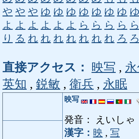
や
や
や
ゆ
ゆ
ゆ
ゆ
ゆ
ゆ
ゆ
よ
よ
よ
よ
よ
よ
ら
ら
ら
ら
り
る
れ
れ
れ
れ
れ
れ
れ
ろ
直接アクセス：
映写
,
永
英知
,
鋭敏
,
衛兵
,
永眠
映写
発音： えいしゃ
漢字：
映
,
写