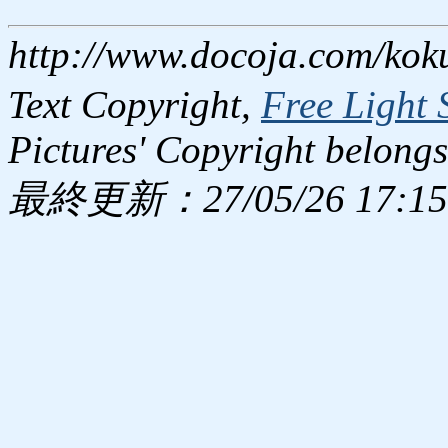
http://www.docoja.com/kok
Text Copyright,
Free Light 
Pictures' Copyright belongs
最終更新：27/05/26 17:15