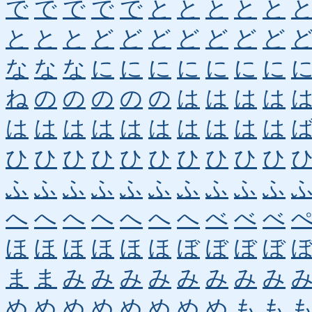
で
で
で
で
で
と
と
と
と
と
と
と
と
ど
ど
ど
ど
ど
ど
ど
な
な
な
に
に
に
に
に
に
に
ね
の
の
の
の
の
は
は
は
は
は
は
は
は
は
は
は
は
は
は
ひ
ひ
ひ
ひ
ひ
ひ
ひ
ひ
ひ
ひ
ふ
ふ
ふ
ふ
ふ
ふ
ふ
ふ
ふ
ふ
へ
へ
へ
へ
へ
へ
へ
べ
べ
べ
ほ
ほ
ほ
ほ
ほ
ほ
ぼ
ぼ
ぼ
ぼ
ま
ま
み
み
み
み
み
み
み
み
め
め
め
め
め
め
め
め
も
も