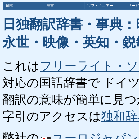
翻訳
辞書
ソフトウエアー
サービ
日独翻訳辞書・事典：
永世・映像・英知・鋭
これは
フリーライト・ソ
対応の国語辞書で ドイ
翻訳の意味が簡単に見つ
字引のアクセスは
独和辞
弊社の
ユーロジャパン