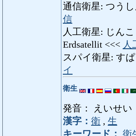
通信衛星: つうしんえいせ
信
人工衛星: じんこうえいせ
Erdsatellit <<<
人
スパイ衛星: すぱいえい
イ
衛生
発音： えいせい
漢字：
衛
,
生
キーワード：
衛