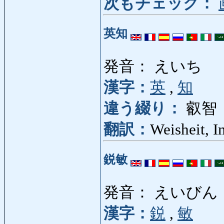
次もチェック：
英知
発音： えいち
漢字：
英
,
知
違う綴り：
叡智
翻訳：
Weisheit, I
鋭敏
発音： えいびん
漢字：
鋭
,
敏