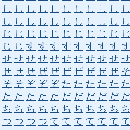
し
し
し
し
し
し
し
し
し
し
し
し
し
し
し
し
し
し
し
し
じ
じ
じ
じ
じ
じ
じ
じ
じ
じ
じ
じ
す
す
す
す
す
す
す
す
せ
せ
せ
せ
せ
せ
せ
せ
せ
せ
せ
せ
せ
ぜ
ぜ
ぜ
ぜ
ぜ
ぜ
ぜ
そ
そ
ぞ
ぞ
ぞ
た
た
た
た
た
た
た
た
た
た
だ
だ
だ
だ
だ
ち
ち
ち
ち
ち
ち
ち
ち
ち
ち
つ
つ
つ
つ
て
て
て
て
て
て