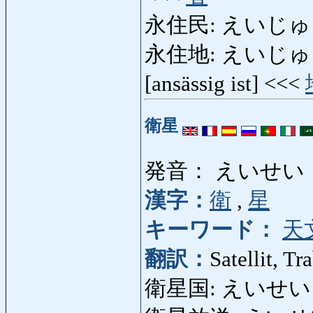
永住民: えいじゅ
永住地: えいじゅうち: d
[ansässig ist] <<<
衛星
発音： えいせい
漢字：
衛
,
星
キーワード：
天
翻訳：
Satellit, Tr
衛星国: えいせいこく: 