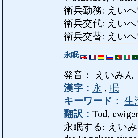
衛兵勤務: えいへいき
衛兵交代: えいへいこ
衛兵交替: えいへ
永眠
発音： えいみん
漢字：
永
,
眠
キーワード：
生
翻訳：
Tod, ewiger
永眠する: えいみんする: 