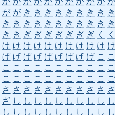
か
か
か
か
か
か
か
か
か
か
が
が
き
き
き
き
き
き
き
き
き
き
き
き
き
き
き
き
き
き
き
き
ぎ
ぎ
ぎ
ぎ
ぎ
ぎ
ぎ
く
け
け
け
け
け
け
け
け
け
け
げ
げ
げ
げ
げ
げ
げ
げ
げ
こ
こ
こ
こ
こ
こ
こ
こ
こ
こ
こ
こ
こ
こ
こ
こ
こ
こ
こ
こ
こ
さ
さ
さ
さ
さ
さ
さ
さ
さ
さ
ざ
し
し
し
し
し
し
し
し
し
し
し
し
し
し
し
し
し
し
し