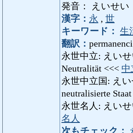
発音： えいせい
漢字：
永
,
世
キーワード：
生
翻訳：
permanenci
永世中立: えいせいちゅ
Neutralität <<<
中
永世中立国: えいせい
neutralisierte Staa
永世名人: えいせいめいじ
名人
次もチェック：