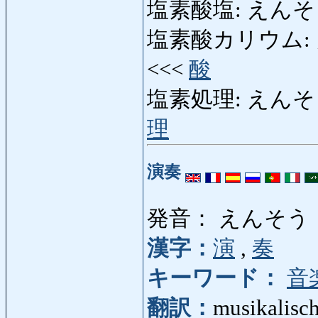
塩素酸塩: えんそさん
塩素酸カリウム: え
<<<
酸
塩素処理: えんそしょり:
理
演奏
発音： えんそう
漢字：
演
,
奏
キーワード：
音
翻訳：
musikalisch