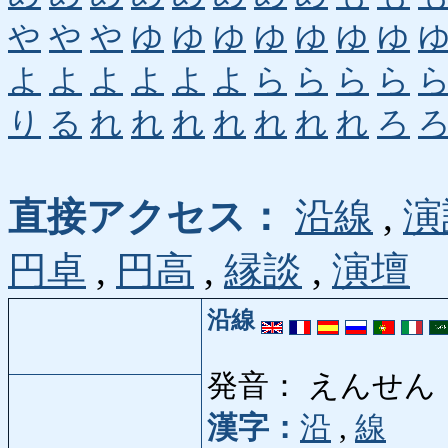
や
や
や
ゆ
ゆ
ゆ
ゆ
ゆ
ゆ
ゆ
よ
よ
よ
よ
よ
よ
ら
ら
ら
ら
り
る
れ
れ
れ
れ
れ
れ
れ
ろ
直接アクセス：
沿線
,
演
円卓
,
円高
,
縁談
,
演壇
沿線
発音： えんせん
漢字：
沿
,
線