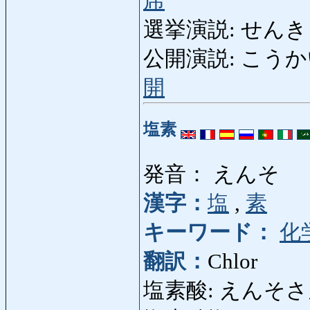
席
選挙演説: せんきょえ
公開演説: こうかいえん
開
塩素
発音： えんそ
漢字：
塩
,
素
キーワード：
化
翻訳：
Chlor
塩素酸: えんそさん: 