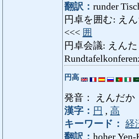
翻訳：
runder Tisc
円卓を囲む: えんたくを
<<<
囲
円卓会議: えんたくかい
Rundtafelkonfere
円高
発音： えんだか
漢字：
円
,
高
キーワード：
経
翻訳：
hoher Yen-