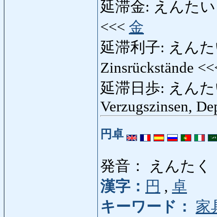
延滞金: えんたいきん: 
<<<
金
延滞利子: えんたいりし:
Zinsrückstände <
延滞日歩: えんたいひぶ:
Verzugszinsen, De
円卓
発音： えんたく
漢字：
円
,
卓
キーワード：
家