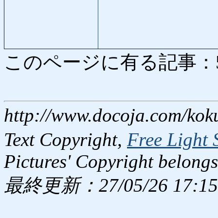
このページに有る記事：599 
http://www.docoja.com/kok
Text Copyright,
Free Light 
Pictures' Copyright belongs
最終更新：27/05/26 17:15