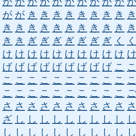
か
か
か
か
か
か
か
か
か
か
が
が
き
き
き
き
き
き
き
き
き
き
き
き
き
き
き
き
き
き
き
き
ぎ
ぎ
ぎ
ぎ
ぎ
ぎ
ぎ
く
け
け
け
け
け
け
け
け
け
け
げ
げ
げ
げ
げ
げ
げ
げ
げ
こ
こ
こ
こ
こ
こ
こ
こ
こ
こ
こ
こ
こ
こ
こ
こ
こ
こ
こ
こ
こ
さ
さ
さ
さ
さ
さ
さ
さ
さ
さ
ざ
し
し
し
し
し
し
し
し
し
し
し
し
し
し
し
し
し
し
し