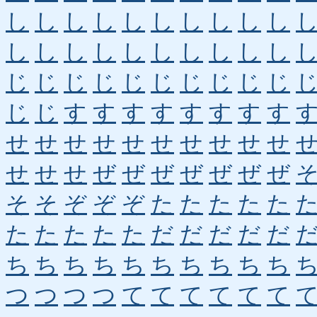
し
し
し
し
し
し
し
し
し
し
し
し
し
し
し
し
し
し
し
し
じ
じ
じ
じ
じ
じ
じ
じ
じ
じ
じ
じ
す
す
す
す
す
す
す
す
せ
せ
せ
せ
せ
せ
せ
せ
せ
せ
せ
せ
せ
ぜ
ぜ
ぜ
ぜ
ぜ
ぜ
ぜ
そ
そ
ぞ
ぞ
ぞ
た
た
た
た
た
た
た
た
た
た
だ
だ
だ
だ
だ
ち
ち
ち
ち
ち
ち
ち
ち
ち
ち
つ
つ
つ
つ
て
て
て
て
て
て