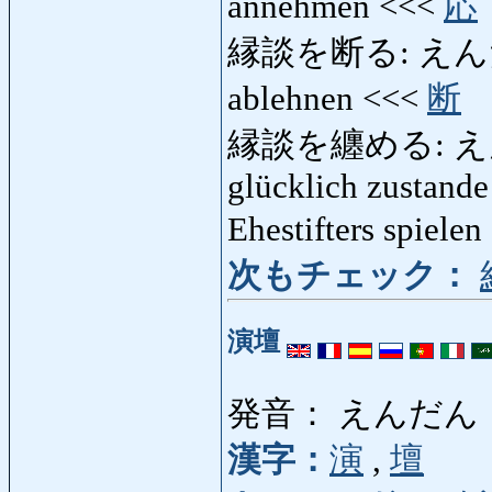
annehmen <<<
応
縁談を断る: えんだんを
ablehnen <<<
断
縁談を纏める: えんだ
glücklich zustande
Ehestifters spiele
次もチェック：
演壇
発音： えんだん
漢字：
演
,
壇