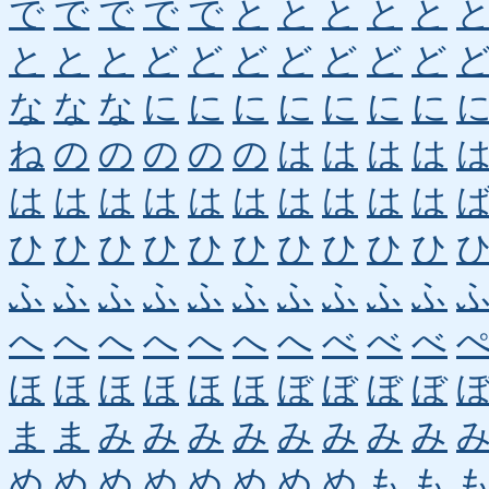
で
で
で
で
で
と
と
と
と
と
と
と
と
ど
ど
ど
ど
ど
ど
ど
な
な
な
に
に
に
に
に
に
に
ね
の
の
の
の
の
は
は
は
は
は
は
は
は
は
は
は
は
は
は
ひ
ひ
ひ
ひ
ひ
ひ
ひ
ひ
ひ
ひ
ふ
ふ
ふ
ふ
ふ
ふ
ふ
ふ
ふ
ふ
へ
へ
へ
へ
へ
へ
へ
べ
べ
べ
ほ
ほ
ほ
ほ
ほ
ほ
ぼ
ぼ
ぼ
ぼ
ま
ま
み
み
み
み
み
み
み
み
め
め
め
め
め
め
め
め
も
も