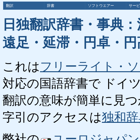
翻訳
辞書
ソフトウエアー
サービ
日独翻訳辞書・事典：
遠足・延滞・円卓・円
これは
フリーライト・ソ
対応の国語辞書で ドイ
翻訳の意味が簡単に見つ
字引のアクセスは
独和辞
弊社の
ユーロジャパン