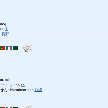
ano)
<<
山
,
長野
 mild
rmung <<<
化
 Warmfront <<<
前線