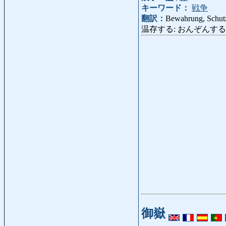
キーワード：
戦争
翻訳：
Bewahrung, Schut
温存する: おんぞんする: aufbew
御嶽