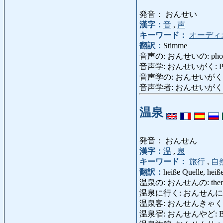
発音： おんせい
漢字：
音
,
声
キーワード：
オーディ
翻訳：
Stimme
音声の: おんせいの: phon
音声学: おんせいがく: Pho
音声学の: おんせいがくの: p
音声学者: おんせいがくしゃ: 
温泉
発音： おんせん
漢字：
温
,
泉
キーワード：
旅行
,
自
翻訳：
heiße Quelle, heiß
温泉の: おんせんの: therma
温泉に行く: おんせんにいく: 
温泉客: おんせんきゃく: Ku
温泉宿: おんせんやど: Bade