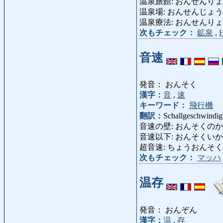
温泉旅館: おんせんりょ
温泉場: おんせんじょう: Bad
温泉療法: おんせんりょうほう
次もチェック：
鉱泉
,
H
音速
発音： おんそく
漢字：
音
,
速
キーワード：
飛行機
翻訳：
Schallgeschwindig
音速の壁: おんそくのかべ: S
音速以下: おんそくいか: Unter
超音速: ちょうおんそく: Über
次もチェック：
マッハ
温存
発音： おんぞん
漢字：
温
,
存