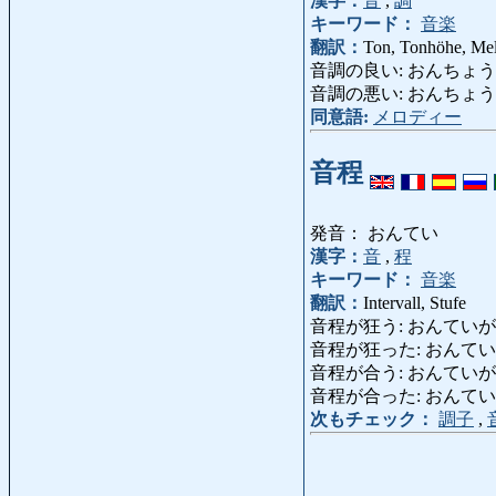
漢字：
音
,
調
キーワード：
音楽
翻訳：
Ton, Tonhöhe, Me
音調の良い: おんちょうのいい,
音調の悪い: おんちょうのわる
同意語:
メロディー
音程
発音： おんてい
漢字：
音
,
程
キーワード：
音楽
翻訳：
Intervall, Stufe
音程が狂う: おんていがくるう:
音程が狂った: おんていがく
音程が合う: おんていがあう: 
音程が合った: おんていがあ
次もチェック：
調子
,