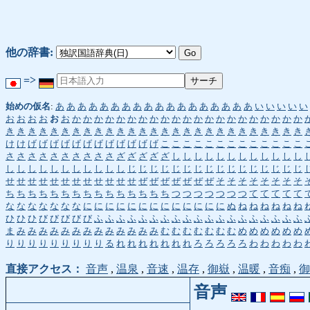
他の辞書:
=>
始めの仮名
:
あ
あ
あ
あ
あ
あ
あ
あ
あ
あ
あ
あ
あ
あ
あ
あ
あ
あ
い
い
い
い
い
お
お
お
お
お
お
か
か
か
か
か
か
か
か
か
か
か
か
か
か
か
か
か
か
か
か
か
き
き
き
き
き
き
き
き
き
き
き
き
き
き
き
き
き
き
き
き
き
き
き
き
き
き
き
け
け
げ
げ
げ
げ
げ
げ
げ
げ
げ
げ
げ
げ
こ
こ
こ
こ
こ
こ
こ
こ
こ
こ
こ
こ
こ
さ
さ
さ
さ
さ
さ
さ
さ
さ
さ
ざ
ざ
ざ
ざ
ざ
し
し
し
し
し
し
し
し
し
し
し
し
し
し
し
し
し
し
し
し
し
し
し
じ
じ
じ
じ
じ
じ
じ
じ
じ
じ
じ
じ
じ
じ
じ
じ
せ
せ
せ
せ
せ
せ
せ
せ
せ
せ
せ
せ
ぜ
ぜ
ぜ
ぜ
ぜ
ぜ
ぜ
そ
そ
そ
そ
そ
そ
そ
そ
ち
ち
ち
ち
ち
ち
ち
ち
ち
ち
ち
ち
ち
ち
ち
つ
つ
つ
つ
つ
つ
つ
て
て
て
て
て
な
な
な
な
な
な
な
に
に
に
に
に
に
に
に
に
に
に
に
に
ぬ
ね
ね
ね
ね
ね
ね
ひ
ひ
ひ
び
び
び
び
び
ふ
ふ
ふ
ふ
ふ
ふ
ふ
ふ
ふ
ふ
ふ
ふ
ふ
ふ
ふ
ふ
ふ
ふ
ふ
ま
み
み
み
み
み
み
み
み
み
み
み
み
み
む
む
む
む
む
む
む
め
め
め
め
め
め
り
り
り
り
り
り
り
り
り
る
れ
れ
れ
れ
れ
れ
れ
ろ
ろ
ろ
ろ
ろ
わ
わ
わ
わ
わ
直接アクセス：
音声
,
温泉
,
音速
,
温存
,
御嶽
,
温暖
,
音痴
,
御
音声