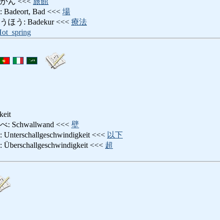
かん <<<
旅館
eort, Bad <<<
場
: Badekur <<<
療法
ot_spring
keit
chwallwand <<<
壁
schallgeschwindigkeit <<<
以下
schallgeschwindigkeit <<<
超