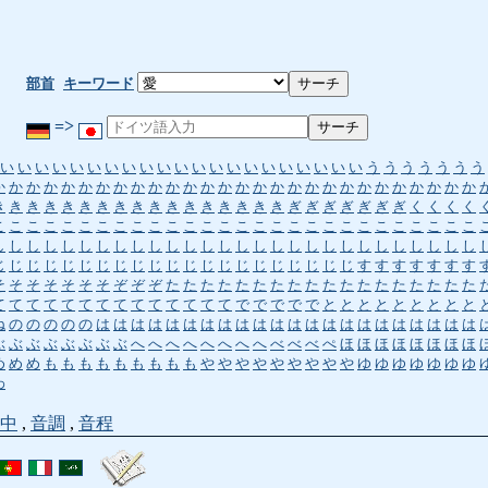
部首
キーワード
=>
い
い
い
い
い
い
い
い
い
い
い
い
い
い
い
い
い
い
い
い
い
う
う
う
う
う
う
う
か
か
か
か
か
か
か
か
か
か
か
か
か
か
か
か
か
か
か
か
か
か
か
か
か
か
か
か
き
き
き
き
き
き
き
き
き
き
き
き
き
き
き
き
き
ぎ
ぎ
ぎ
ぎ
ぎ
ぎ
ぎ
く
く
く
く
こ
こ
こ
こ
こ
こ
こ
こ
こ
こ
こ
こ
こ
こ
こ
こ
こ
こ
こ
こ
こ
こ
こ
こ
こ
こ
こ
こ
し
し
し
し
し
し
し
し
し
し
し
し
し
し
し
し
し
し
し
し
し
し
し
し
し
し
し
し
じ
じ
じ
じ
じ
じ
じ
じ
じ
じ
じ
じ
じ
じ
じ
じ
じ
じ
じ
じ
じ
す
す
す
す
す
す
す
そ
そ
そ
そ
そ
そ
そ
ぞ
ぞ
ぞ
た
た
た
た
た
た
た
た
た
た
た
た
た
た
た
た
た
た
て
て
て
て
て
て
て
て
て
て
て
て
て
て
で
で
で
で
で
と
と
と
と
と
と
と
と
と
ね
の
の
の
の
の
は
は
は
は
は
は
は
は
は
は
は
は
は
は
は
は
は
は
は
は
は
は
ぶ
ぶ
ぶ
ぶ
ぶ
ぶ
ぶ
ぶ
へ
へ
へ
へ
へ
へ
へ
へ
べ
べ
べ
ぺ
ほ
ほ
ほ
ほ
ほ
ほ
ほ
ほ
め
め
め
も
も
も
も
も
も
も
も
も
や
や
や
や
や
や
や
や
や
ゆ
ゆ
ゆ
ゆ
ゆ
ゆ
ゆ
わ
中
,
音調
,
音程