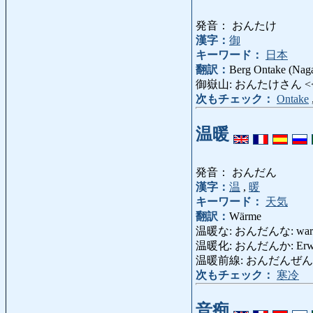
発音： おんたけ
漢字：
御
キーワード：
日本
翻訳：
Berg Ontake (Nag
御嶽山: おんたけさん <
次もチェック：
Ontake
温暖
発音： おんだん
漢字：
温
,
暖
キーワード：
天気
翻訳：
Wärme
温暖な: おんだんな: warm,
温暖化: おんだんか: Erwä
温暖前線: おんだんぜんせん:
次もチェック：
寒冷
音痴