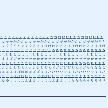
う
う
え
え
え
え
え
え
え
え
え
え
え
お
お
お
お
お
お
お
お
お
お
お
お
お
お
か
か
か
か
か
か
か
か
か
か
か
か
か
か
か
が
が
が
が
が
が
が
が
が
が
が
き
き
く
く
く
く
く
く
ぐ
ぐ
ぐ
け
け
け
け
け
け
け
け
け
け
け
け
け
け
け
け
け
け
け
こ
こ
こ
こ
こ
こ
ご
ご
ご
ご
ご
ご
ご
ご
さ
さ
さ
さ
さ
さ
さ
さ
さ
さ
さ
さ
さ
さ
し
し
し
し
し
し
し
し
し
し
し
し
し
し
し
し
し
し
し
し
し
し
し
し
し
し
し
し
す
す
す
ず
ず
せ
せ
せ
せ
せ
せ
せ
せ
せ
せ
せ
せ
せ
せ
せ
せ
せ
せ
せ
せ
せ
せ
せ
た
た
た
た
た
だ
だ
だ
だ
だ
だ
だ
だ
だ
だ
だ
だ
だ
ち
ち
ち
ち
ち
ち
ち
ち
ち
ち
と
と
と
と
と
と
と
と
と
と
と
と
ど
ど
ど
ど
ど
ど
ど
ど
ど
ど
ど
な
な
な
な
な
は
は
は
は
は
ば
ば
ば
ば
ば
ば
ひ
ひ
ひ
ひ
ひ
ひ
ひ
ひ
ひ
ひ
ひ
ひ
ひ
ひ
ひ
ひ
ひ
ほ
ほ
ほ
ほ
ほ
ほ
ほ
ほ
ほ
ほ
ぼ
ぼ
ぼ
ぼ
ぼ
ぼ
ぼ
ぼ
ま
ま
ま
ま
ま
ま
ま
ま
ま
ま
ゆ
ゆ
ゆ
よ
よ
よ
よ
よ
よ
よ
よ
よ
よ
よ
よ
よ
よ
よ
よ
ら
ら
ら
ら
ら
り
り
り
り