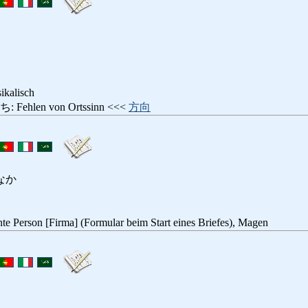
alisch
hlen von Ortssinn <<<
方向
なか
te Person [Firma] (Formular beim Start eines Briefes), Magen