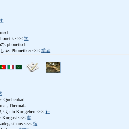
オ
isch
netik <<<
学
honetisch
Phonetiker <<<
学者
然
es Quellenbad
l, Thermal-
in Kur gehen <<<
行
rgast <<<
客
gasthaus <<<
宿