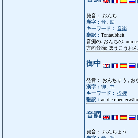
発音： おんち
漢字：
音
,
痴
キーワード：
音楽
翻訳：
Tontaubheit
音痴の: おんちの: unmusik
方向音痴: ほうこうおんち: Fe
御中
発音： おんちゅう , お
漢字：
御
,
中
キーワード：
挨拶
翻訳：
an die oben erwähn
音調
発音： おんちょう