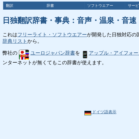
翻訳
辞書
ソフトウエアー
サービ
日独翻訳辞書・事典：音声・温泉・音速
これは
フリーライト・ソフトウエアー
が開発した日独対応の
辞典リスト
から。
弊社の
ユーロジャパン辞書
を
アップル・アイフォー
ンターネットが無くてもこの辞書が使えます。
ドイツ語表示