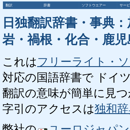
翻訳
辞書
ソフトウエアー
サービ
日独翻訳辞書・事典：
岩・禍根・化合・鹿児
これは
フリーライト・ソ
対応の国語辞書で ドイ
翻訳の意味が簡単に見つ
字引のアクセスは
独和辞
弊社の
ユーロジャパン