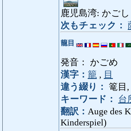
鹿児島湾: かごしまわん
次もチェック：
籠目
発音： かごめ
漢字：
籠
,
目
違う綴り：
篭目,
キーワード：
台
翻訳：
Auge des K
Kinderspiel)