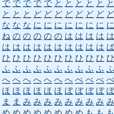
で
で
で
で
で
と
と
と
と
と
と
と
と
ど
ど
ど
ど
ど
ど
ど
な
な
な
に
に
に
に
に
に
に
ね
の
の
の
の
の
は
は
は
は
は
は
は
は
は
は
は
は
は
は
ひ
ひ
ひ
ひ
ひ
ひ
ひ
ひ
ひ
ひ
ふ
ふ
ふ
ふ
ふ
ふ
ふ
ふ
ふ
ふ
へ
へ
へ
へ
へ
へ
へ
べ
べ
べ
ほ
ほ
ほ
ほ
ほ
ほ
ぼ
ぼ
ぼ
ぼ
ま
ま
み
み
み
み
み
み
み
み
め
め
め
め
め
め
め
め
も
も