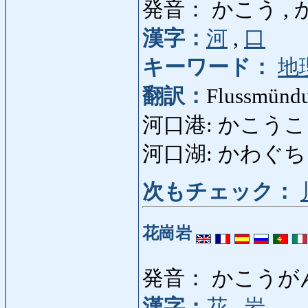
発音： かこう ,
漢字：
河
,
口
キーワード：
地
翻訳：
Flussmünd
河口港: かこうこう: 
河口湖: かわぐちこ: 
次もチェック：
花崗岩
発音： かこうが
漢字：
花
,
岩