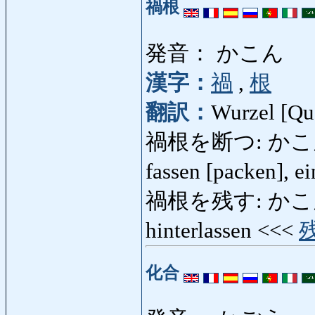
禍根
発音： かこん
漢字：
禍
,
根
翻訳：
Wurzel [Que
禍根を断つ: かこんをたつ
fassen [packen], 
禍根を残す: かこんをのこ
hinterlassen <<<
化合