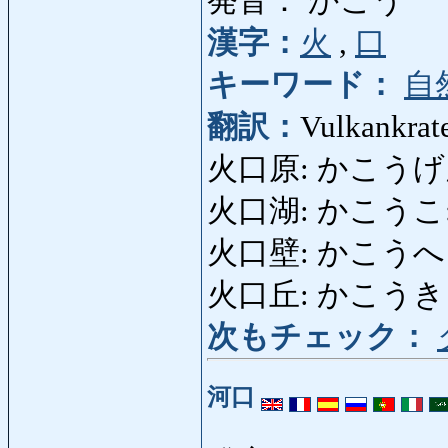
発音： かこう
漢字：
火
,
口
キーワード：
自
翻訳：
Vulkankrate
火口原: かこうげん: K
火口湖: かこうこ: Kr
火口壁: かこうへき: 
火口丘: かこうきゅう:
次もチェック：
河口