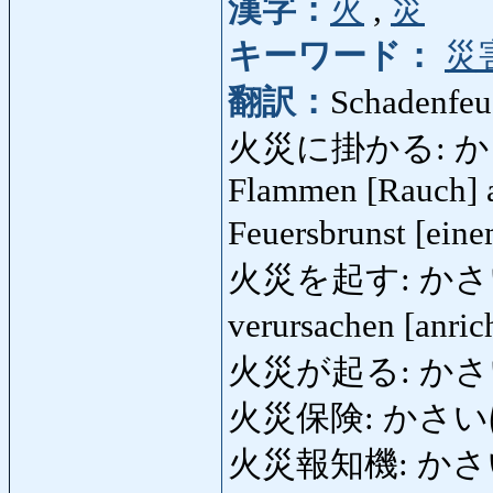
漢字：
火
,
災
キーワード：
災
翻訳：
Schadenfeue
火災に掛かる: かさいに
Flammen [Rauch] a
Feuersbrunst [ein
火災を起す: かさいをおこ
verursachen [anric
火災が起る: かさいが
火災保険: かさいほけん
火災報知機: かさいほ