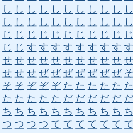
し
し
し
し
し
し
し
し
し
し
し
し
し
し
し
し
し
し
し
し
じ
じ
じ
じ
じ
じ
じ
じ
じ
じ
じ
じ
す
す
す
す
す
す
す
す
せ
せ
せ
せ
せ
せ
せ
せ
せ
せ
せ
せ
せ
ぜ
ぜ
ぜ
ぜ
ぜ
ぜ
ぜ
そ
そ
ぞ
ぞ
ぞ
た
た
た
た
た
た
た
た
た
た
だ
だ
だ
だ
だ
ち
ち
ち
ち
ち
ち
ち
ち
ち
ち
つ
つ
つ
つ
て
て
て
て
て
て