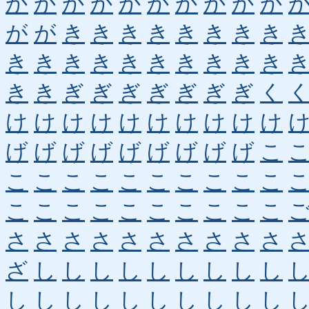
か
か
か
か
か
か
か
か
か
か
が
が
き
き
き
き
き
き
き
き
き
き
き
き
き
き
き
き
き
き
き
き
ぎ
ぎ
ぎ
ぎ
ぎ
ぎ
ぎ
く
け
け
け
け
け
け
け
け
け
け
げ
げ
げ
げ
げ
げ
げ
げ
げ
こ
こ
こ
こ
こ
こ
こ
こ
こ
こ
こ
こ
こ
こ
こ
こ
こ
こ
こ
こ
こ
さ
さ
さ
さ
さ
さ
さ
さ
さ
さ
ざ
し
し
し
し
し
し
し
し
し
し
し
し
し
し
し
し
し
し
し