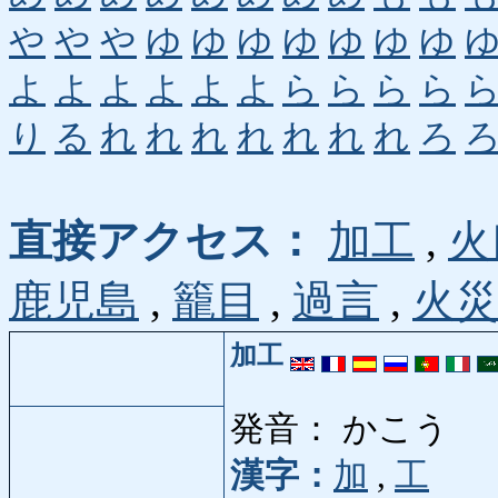
や
や
や
ゆ
ゆ
ゆ
ゆ
ゆ
ゆ
ゆ
よ
よ
よ
よ
よ
よ
ら
ら
ら
ら
り
る
れ
れ
れ
れ
れ
れ
れ
ろ
直接アクセス：
加工
,
火
鹿児島
,
籠目
,
過言
,
火
加工
発音： かこう
漢字：
加
,
工