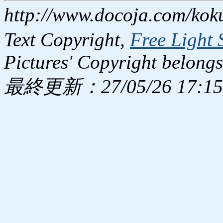
http://www.docoja.com/kok
Text Copyright,
Free Light 
Pictures' Copyright belongs
最終更新：27/05/26 17:15