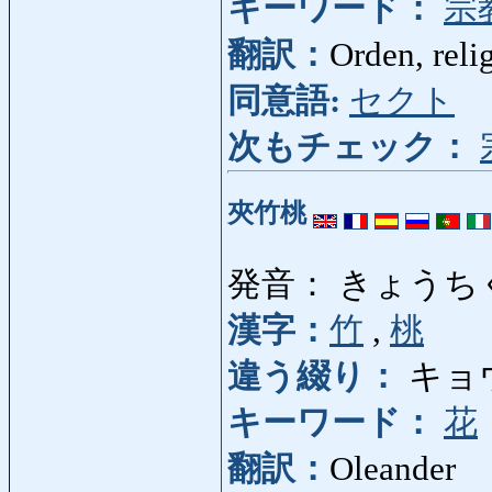
キーワード：
宗
翻訳：
Orden, reli
同意語:
セクト
次もチェック：
夾竹桃
発音： きょうち
漢字：
竹
,
桃
違う綴り：
キョ
キーワード：
花
翻訳：
Oleander