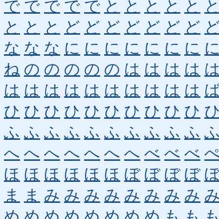
で
で
で
で
で
と
と
と
と
と
と
と
と
ど
ど
ど
ど
ど
ど
ど
な
な
な
に
に
に
に
に
に
に
ね
の
の
の
の
の
は
は
は
は
は
は
は
は
は
は
は
は
は
は
ひ
ひ
ひ
ひ
ひ
ひ
ひ
ひ
ひ
ひ
ふ
ふ
ふ
ふ
ふ
ふ
ふ
ふ
ふ
ふ
へ
へ
へ
へ
へ
へ
へ
べ
べ
べ
ほ
ほ
ほ
ほ
ほ
ほ
ぼ
ぼ
ぼ
ぼ
ま
ま
み
み
み
み
み
み
み
み
め
め
め
め
め
め
め
め
も
も