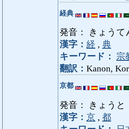
経典
発音： きょうてん
漢字：
経
,
典
キーワード：
宗
翻訳：
Kanon, Ko
京都
発音： きょうと
漢字：
京
,
都