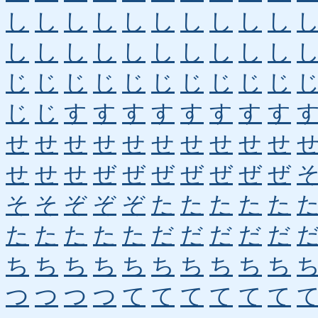
し
し
し
し
し
し
し
し
し
し
し
し
し
し
し
し
し
し
し
し
じ
じ
じ
じ
じ
じ
じ
じ
じ
じ
じ
じ
す
す
す
す
す
す
す
す
せ
せ
せ
せ
せ
せ
せ
せ
せ
せ
せ
せ
せ
ぜ
ぜ
ぜ
ぜ
ぜ
ぜ
ぜ
そ
そ
ぞ
ぞ
ぞ
た
た
た
た
た
た
た
た
た
た
だ
だ
だ
だ
だ
ち
ち
ち
ち
ち
ち
ち
ち
ち
ち
つ
つ
つ
つ
て
て
て
て
て
て