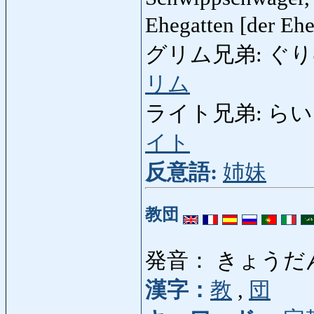
Ehegatten [der Eh
グリム兄弟: ぐりむき
リム
ライト兄弟: らいとき
イト
反意語:
姉妹
教団
発音： きょうだ
漢字：
教
,
団