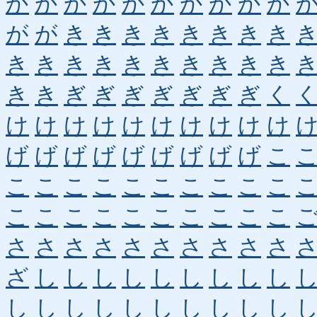
か
か
か
か
か
か
か
か
か
か
が
が
き
き
き
き
き
き
き
き
き
き
き
き
き
き
き
き
き
き
き
き
ぎ
ぎ
ぎ
ぎ
ぎ
ぎ
ぎ
く
け
け
け
け
け
け
け
け
け
け
げ
げ
げ
げ
げ
げ
げ
げ
げ
こ
こ
こ
こ
こ
こ
こ
こ
こ
こ
こ
こ
こ
こ
こ
こ
こ
こ
こ
こ
こ
さ
さ
さ
さ
さ
さ
さ
さ
さ
さ
ざ
し
し
し
し
し
し
し
し
し
し
し
し
し
し
し
し
し
し
し