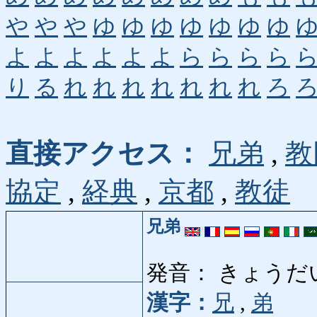
や
や
や
ゆ
ゆ
ゆ
ゆ
ゆ
ゆ
ゆ
よ
よ
よ
よ
よ
よ
ら
ら
ら
ら
り
る
れ
れ
れ
れ
れ
れ
れ
ろ
直接アクセス：
兄弟
,
教
協定
,
経典
,
京都
,
教徒
兄弟
発音： きょうだ
漢字：
兄
,
弟