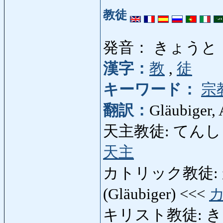
教徒
発音： きょうと
漢字：
教
,
徒
キーワード：
宗
翻訳：
Gläubiger,
天主教徒: てんしゅきょう
天主
カトリック教徒: か
(Gläubiger) <<<
キリスト教徒: きりすと