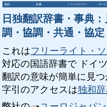
翻訳
辞書
ソフトウエアー
サービ
日独翻訳辞書・事典：
調・協調・共通・協定
これは
フリーライト・ソ
対応の国語辞書で ドイ
翻訳の意味が簡単に見つ
字引のアクセスは
独和辞
弊社の
ユーロジャパン