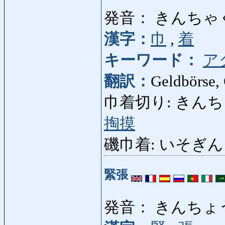
発音： きんちゃ
漢字：
巾
,
着
キーワード：
ア
翻訳：
Geldbörse, 
巾着切り: きんちゃくぎ
掏摸
磯巾着: いそぎんちゃ
緊張
発音： きんちょ