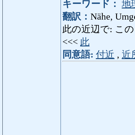
キーワード：
地
翻訳：
Nähe, Umg
此の近辺で: このきんぺん
<<<
此
同意語:
付近
,
近