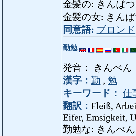
金髪の: きんぱつの: go
金髪の女: きんぱつの
同意語:
ブロンド
勤勉
発音： きんべん
漢字：
勤
,
勉
キーワード：
仕
翻訳：
Fleiß, Arbei
Eifer, Emsigkeit, 
勤勉な: きんべんな: fle