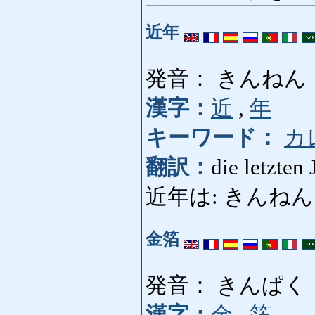
近年
発音： きんねん
漢字：
近
,
年
キーワード：
カ
翻訳：
die letzten 
近年は: きんねんは: in
金箔
発音： きんぱく
漢字：
金
,
箔