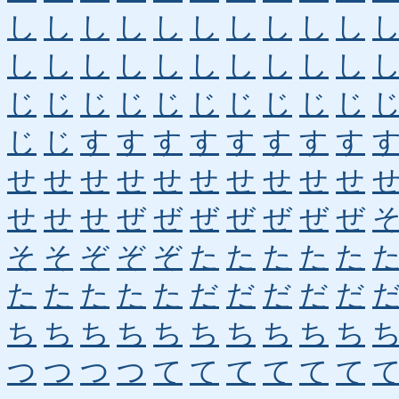
し
し
し
し
し
し
し
し
し
し
し
し
し
し
し
し
し
し
し
し
じ
じ
じ
じ
じ
じ
じ
じ
じ
じ
じ
じ
す
す
す
す
す
す
す
す
せ
せ
せ
せ
せ
せ
せ
せ
せ
せ
せ
せ
せ
ぜ
ぜ
ぜ
ぜ
ぜ
ぜ
ぜ
そ
そ
ぞ
ぞ
ぞ
た
た
た
た
た
た
た
た
た
た
だ
だ
だ
だ
だ
ち
ち
ち
ち
ち
ち
ち
ち
ち
ち
つ
つ
つ
つ
て
て
て
て
て
て