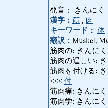
発音： きんにく
漢字：
筋
,
肉
キーワード：
体
翻訳：
Muskel, Mu
筋肉の: きんにくの: mu
筋肉の逞しい: 
筋肉を付ける: きんに
<<<
付
筋肉痛: きんにくつう:
筋肉学: きんにくがく: 