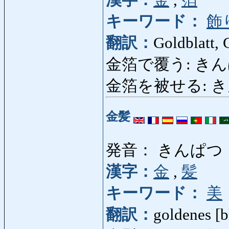
キーワード：
飾
翻訳：
Goldblatt, 
金箔で覆う: きんぱく
金箔を被せる: き
金髪
発音： きんぱつ
漢字：
金
,
髪
キーワード：
美
翻訳：
goldenes [b