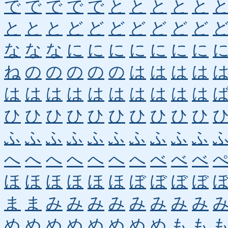
で
で
で
で
で
と
と
と
と
と
と
と
と
ど
ど
ど
ど
ど
ど
ど
な
な
な
に
に
に
に
に
に
に
ね
の
の
の
の
の
は
は
は
は
は
は
は
は
は
は
は
は
は
は
ひ
ひ
ひ
ひ
ひ
ひ
ひ
ひ
ひ
ひ
ふ
ふ
ふ
ふ
ふ
ふ
ふ
ふ
ふ
ふ
へ
へ
へ
へ
へ
へ
へ
べ
べ
べ
ほ
ほ
ほ
ほ
ほ
ほ
ぼ
ぼ
ぼ
ぼ
ま
ま
み
み
み
み
み
み
み
み
め
め
め
め
め
め
め
め
も
も