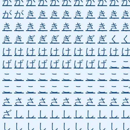
か
か
か
か
か
か
か
か
か
か
が
が
き
き
き
き
き
き
き
き
き
き
き
き
き
き
き
き
き
き
き
き
ぎ
ぎ
ぎ
ぎ
ぎ
ぎ
ぎ
く
け
け
け
け
け
け
け
け
け
け
げ
げ
げ
げ
げ
げ
げ
げ
げ
こ
こ
こ
こ
こ
こ
こ
こ
こ
こ
こ
こ
こ
こ
こ
こ
こ
こ
こ
こ
こ
さ
さ
さ
さ
さ
さ
さ
さ
さ
さ
ざ
し
し
し
し
し
し
し
し
し
し
し
し
し
し
し
し
し
し
し