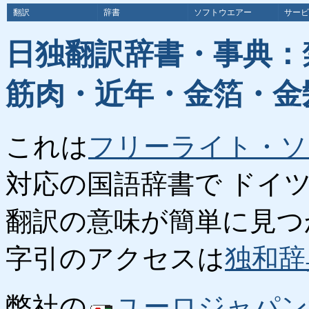
翻訳
辞書
ソフトウエアー
サービ
日独翻訳辞書・事典：
筋肉・近年・金箔・金
これは
フリーライト・ソ
対応の国語辞書で ドイ
翻訳の意味が簡単に見つ
字引のアクセスは
独和辞
弊社の
ユーロジャパン