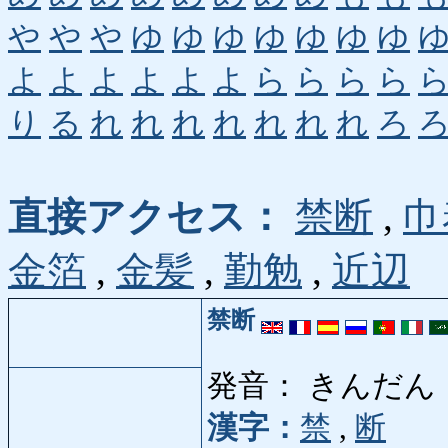
や
や
や
ゆ
ゆ
ゆ
ゆ
ゆ
ゆ
ゆ
よ
よ
よ
よ
よ
よ
ら
ら
ら
ら
り
る
れ
れ
れ
れ
れ
れ
れ
ろ
直接アクセス：
禁断
,
巾
金箔
,
金髪
,
勤勉
,
近辺
禁断
発音： きんだん
漢字：
禁
,
断