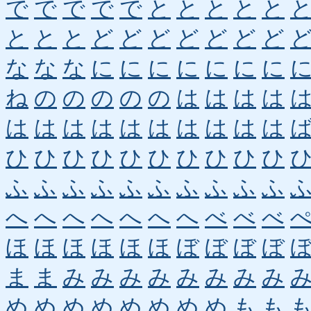
で
で
で
で
で
と
と
と
と
と
と
と
と
ど
ど
ど
ど
ど
ど
ど
な
な
な
に
に
に
に
に
に
に
ね
の
の
の
の
の
は
は
は
は
は
は
は
は
は
は
は
は
は
は
ひ
ひ
ひ
ひ
ひ
ひ
ひ
ひ
ひ
ひ
ふ
ふ
ふ
ふ
ふ
ふ
ふ
ふ
ふ
ふ
へ
へ
へ
へ
へ
へ
へ
べ
べ
べ
ほ
ほ
ほ
ほ
ほ
ほ
ぼ
ぼ
ぼ
ぼ
ま
ま
み
み
み
み
み
み
み
み
め
め
め
め
め
め
め
め
も
も