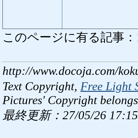
このページに有る記事：1635
http://www.docoja.com/kok
Text Copyright,
Free Light 
Pictures' Copyright belongs
最終更新：27/05/26 17:15