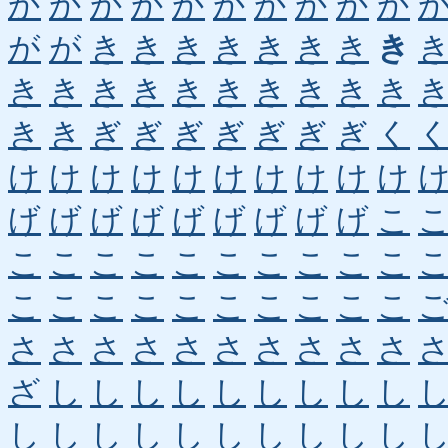
か
か
か
か
か
か
か
か
か
か
が
が
き
き
き
き
き
き
き
き
き
き
き
き
き
き
き
き
き
き
き
き
ぎ
ぎ
ぎ
ぎ
ぎ
ぎ
ぎ
く
け
け
け
け
け
け
け
け
け
け
げ
げ
げ
げ
げ
げ
げ
げ
げ
こ
こ
こ
こ
こ
こ
こ
こ
こ
こ
こ
こ
こ
こ
こ
こ
こ
こ
こ
こ
こ
さ
さ
さ
さ
さ
さ
さ
さ
さ
さ
ざ
し
し
し
し
し
し
し
し
し
し
し
し
し
し
し
し
し
し
し