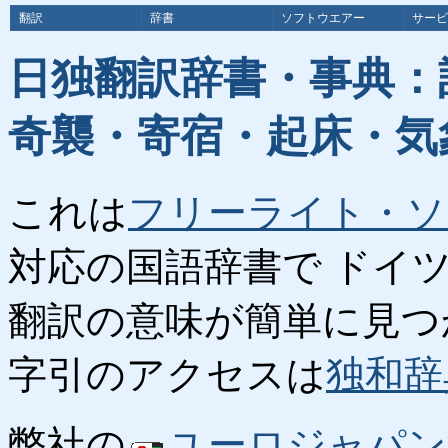
翻訳
辞書
ソフトウエアー
サービ
日独翻訳辞書・事典：
奇襲・寄宿・起床・気
これは
フリーライト・ソ
対応の国語辞書で ドイ
翻訳の意味が簡単に見つ
字引のアクセスは
独和辞
弊社の
ユーロジャパン