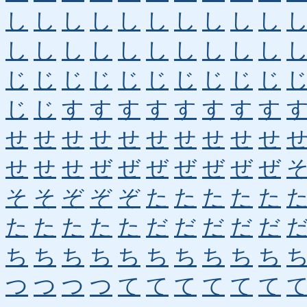
し
し
し
し
し
し
し
し
し
し
し
し
し
し
し
し
し
し
し
し
じ
じ
じ
じ
じ
じ
じ
じ
じ
じ
じ
じ
す
す
す
す
す
す
す
す
せ
せ
せ
せ
せ
せ
せ
せ
せ
せ
せ
せ
せ
ぜ
ぜ
ぜ
ぜ
ぜ
ぜ
ぜ
そ
そ
ぞ
ぞ
ぞ
た
た
た
た
た
た
た
た
た
た
だ
だ
だ
だ
だ
ち
ち
ち
ち
ち
ち
ち
ち
ち
ち
つ
つ
つ
つ
て
て
て
て
て
て