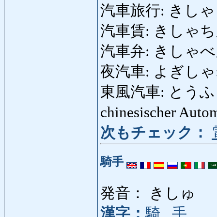
汽車旅行: きしゃ
汽車賃: きしゃちん: Fa
汽車弁: きしゃべん: E
夜汽車: よぎしゃ: N
東風汽車: とうふうきし
chinesischer Auto
次もチェック：
騎手
発音： きしゅ
漢字：
騎
,
手