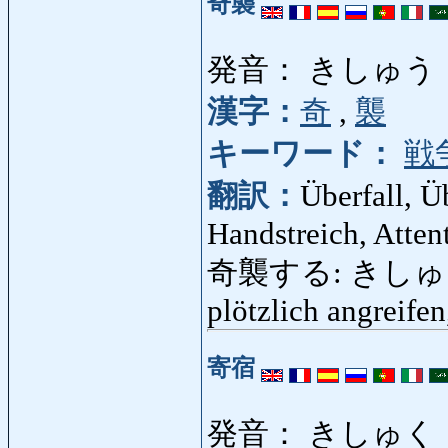
奇襲
発音： きしゅう
漢字：
奇
,
襲
キーワード：
戦
翻訳：
Überfall, 
Handstreich, Atten
奇襲する: きしゅうする:
plötzlich angreife
寄宿
発音： きしゅく