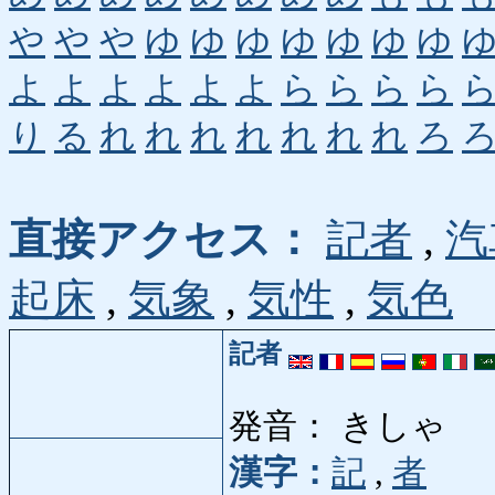
や
や
や
ゆ
ゆ
ゆ
ゆ
ゆ
ゆ
ゆ
よ
よ
よ
よ
よ
よ
ら
ら
ら
ら
り
る
れ
れ
れ
れ
れ
れ
れ
ろ
直接アクセス：
記者
,
汽
起床
,
気象
,
気性
,
気色
記者
発音： きしゃ
漢字：
記
,
者