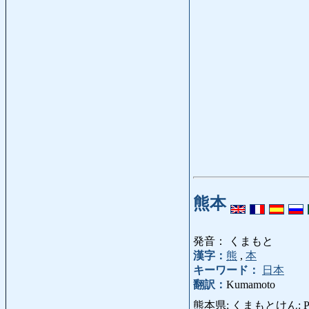
熊本
発音： くまもと
漢字：
熊
,
本
キーワード：
日本
翻訳：
Kumamoto
熊本県: くまもとけん: Präf