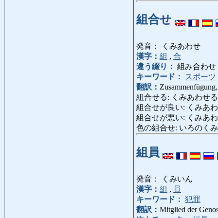
組合せ
発音： くみあわせ
漢字：
組
,
合
違う綴り：
組み合わせ
キーワード：
スポーツ
翻訳：
Zusammenfügung, 
組合せる: くみあわせる: assorti
組合せが良い: くみあわせがいい:
組合せが悪い: くみあわせがわるい
色の組合せ: いろのくみあわせ: F
組員
発音： くみいん
漢字：
組
,
員
キーワード：
犯罪
翻訳：
Mitglied der Genos