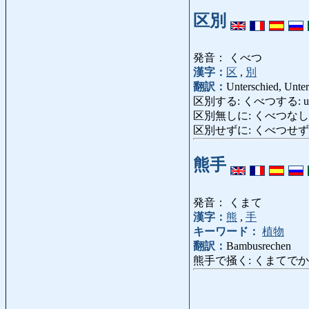
区別
発音： くべつ
漢字：
区
,
別
翻訳：
Unterschied, Unter
区別する: くべつする: unterschei
区別無しに: くべつなしに: oh
区別せずに: くべつせ
熊手
発音： くまて
漢字：
熊
,
手
キーワード：
植物
翻訳：
Bambusrechen
熊手で掻く: くまてでかく: ha