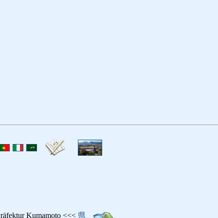
ektur Kumamoto <<<
県