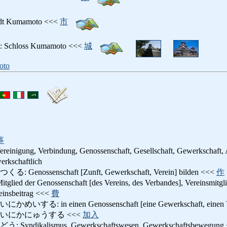
 Kumamoto <<<
市
loss Kumamoto <<<
城
oto
事
ereinigung, Verbindung, Genossenschaft, Gesellschaft, Gewerkschaft, 
schaftlich
ossenschaft [Zunft, Gewerkschaft, Verein] bilden <<<
作
der Genossenschaft [des Vereins, des Verbandes], Vereinsmitgl
sbeitrag <<<
費
 in einen Genossenschaft [eine Gewerkschaft, einen Vere
いにかにゅうする <<<
加入
dikalismus, Gewerkschaftswesen, Gewerkschaftsbewegung