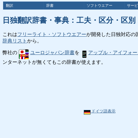
翻訳
辞書
ソフトウエアー
サービ
日独翻訳辞書・事典：工夫・区分・区別
これは
フリーライト・ソフトウエアー
が開発した日独対応の
辞典リスト
から。
弊社の
ユーロジャパン辞書
を
アップル・アイフォー
ンターネットが無くてもこの辞書が使えます。
ドイツ語表示