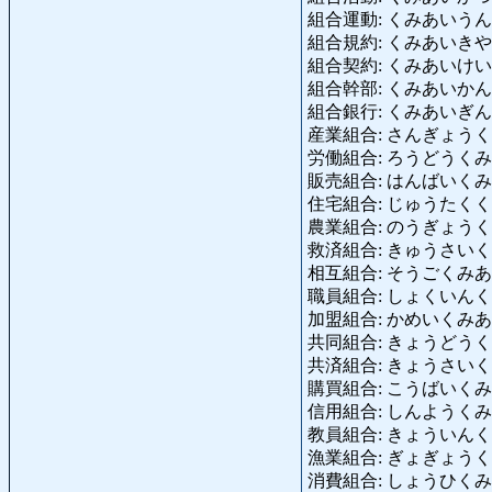
組合運動: くみあいうん
組合規約: くみあいきやく: Genos
組合契約: くみあいけいやく: Ge
組合幹部: くみあいかんぶ: Gewe
組合銀行: くみあいぎんこう: G
産業組合: さんぎょうくみあい: In
労働組合: ろうどうくみあい: Arbei
販売組合: はんばいくみあい: G
住宅組合: じゅうたくくみあい: W
農業組合: のうぎょうくみあい: la
救済組合: きゅうさいくみあい: Hi
相互組合: そうごくみあい: Geg
職員組合: しょくいんくみあい:
加盟組合: かめいくみあい: ang
共同組合: きょうどうくみあい:
共済組合: きょうさいくみあい: Woh
購買組合: こうばいくみあい: Kon
信用組合: しんようくみあい: Kre
教員組合: きょういんくみあい:
漁業組合: ぎょぎょうくみあい: Fis
消費組合: しょうひくみあい: Verb