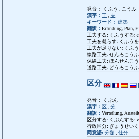
発音： くふう , こうふ
漢字：
工
,
夫
キーワード：
建築
翻訳：
Erfindung, Plan, E
工夫する: くふうする: erfinden,
工夫を凝らす: くふうをこらす: eine
工夫が足りない: くふうがたりない
線路工夫: せんろこうふ: Stre
保線工夫: ほんせんこうふ: Strec
道路工夫: どうろこうふ: Stra
区分
発音： くぶん
漢字：
区
,
分
翻訳：
Verteilung, Austei
区分する: くぶんする: verteilen (un
行政区分: ぎょうせいくぶん: V
同意語:
分類
,
仕分