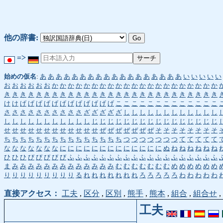
他の辞書:
=>
始めの仮名
:
あ
あ
あ
あ
あ
あ
あ
あ
あ
あ
あ
あ
あ
あ
あ
あ
あ
あ
い
い
い
い
い
お
お
お
お
お
お
か
か
か
か
か
か
か
か
か
か
か
か
か
か
か
か
か
か
か
か
か
き
き
き
き
き
き
き
き
き
き
き
き
き
き
き
き
き
き
き
き
き
き
き
き
き
き
き
け
け
げ
げ
げ
げ
げ
げ
げ
げ
げ
げ
げ
げ
こ
こ
こ
こ
こ
こ
こ
こ
こ
こ
こ
こ
こ
さ
さ
さ
さ
さ
さ
さ
さ
さ
さ
ざ
ざ
ざ
ざ
ざ
し
し
し
し
し
し
し
し
し
し
し
し
し
し
し
し
し
し
し
し
し
し
し
じ
じ
じ
じ
じ
じ
じ
じ
じ
じ
じ
じ
じ
じ
じ
じ
せ
せ
せ
せ
せ
せ
せ
せ
せ
せ
せ
せ
ぜ
ぜ
ぜ
ぜ
ぜ
ぜ
ぜ
そ
そ
そ
そ
そ
そ
そ
そ
ち
ち
ち
ち
ち
ち
ち
ち
ち
ち
ち
ち
ち
ち
ち
つ
つ
つ
つ
つ
つ
つ
て
て
て
て
て
な
な
な
な
な
な
な
に
に
に
に
に
に
に
に
に
に
に
に
に
ぬ
ね
ね
ね
ね
ね
ね
ひ
ひ
ひ
び
び
び
び
び
ふ
ふ
ふ
ふ
ふ
ふ
ふ
ふ
ふ
ふ
ふ
ふ
ふ
ふ
ふ
ふ
ふ
ふ
ふ
ま
み
み
み
み
み
み
み
み
み
み
み
み
み
む
む
む
む
む
む
む
め
め
め
め
め
め
り
り
り
り
り
り
り
り
り
る
れ
れ
れ
れ
れ
れ
れ
ろ
ろ
ろ
ろ
ろ
わ
わ
わ
わ
わ
直接アクセス：
工夫
,
区分
,
区別
,
熊手
,
熊本
,
組合
,
組合せ
,
工夫