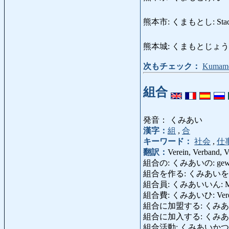
熊本市: くまもとし: Stadt
熊本城: くまもとじょう: Sch
次もチェック：
Kumam
組合
発音： くみあい
漢字：
組
,
合
キーワード：
社会
,
仕
翻訳：
Verein, Verband, V
組合の: くみあいの: gewerk
組合を作る: くみあいをつくる: Gen
組合員: くみあいいん: Mitglied 
組合費: くみあいひ: Verein
組合に加盟する: くみあいにかめいする:
組合に加入する: くみあ
組合活動: くみあいかつどう: Syn