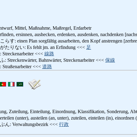
ntwurf, Mittel, Maßnahme, Maßregel, Erdarbetr
 ersinnen, aushecken, erdenken, ausdenken, nachdenken [nachsi
n Plan sorgfältig ausarbeiten, den Kopf anstrengen [zerbre
: Es fehlt jm. an Erfindung <<<
足
ckenarbeiter <<<
線路
kenwärter, Bahnwärter, Streckenarbeiter <<<
保線
ßenarbeiter <<<
道路
lung, Zuteilung, Einteilung, Einordnung, Klassifikation, Sonderung, Ab
ter), austeilen (an, unter), zuteilen, einteilen (in), einordnen (in), 
erwaltungsbezirk <<<
行政