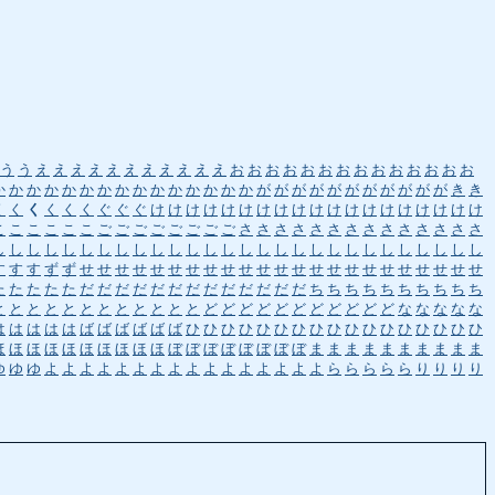
う
う
え
え
え
え
え
え
え
え
え
え
え
お
お
お
お
お
お
お
お
お
お
お
お
お
お
か
か
か
か
か
か
か
か
か
か
か
か
か
か
か
が
が
が
が
が
が
が
が
が
が
が
き
き
く
く
く
く
く
く
ぐ
ぐ
ぐ
け
け
け
け
け
け
け
け
け
け
け
け
け
け
け
け
け
け
け
こ
こ
こ
こ
こ
こ
ご
ご
ご
ご
ご
ご
ご
ご
さ
さ
さ
さ
さ
さ
さ
さ
さ
さ
さ
さ
さ
さ
し
し
し
し
し
し
し
し
し
し
し
し
し
し
し
し
し
し
し
し
し
し
し
し
し
し
し
し
す
す
す
ず
ず
せ
せ
せ
せ
せ
せ
せ
せ
せ
せ
せ
せ
せ
せ
せ
せ
せ
せ
せ
せ
せ
せ
せ
た
た
た
た
た
だ
だ
だ
だ
だ
だ
だ
だ
だ
だ
だ
だ
だ
ち
ち
ち
ち
ち
ち
ち
ち
ち
ち
と
と
と
と
と
と
と
と
と
と
と
と
ど
ど
ど
ど
ど
ど
ど
ど
ど
ど
ど
な
な
な
な
な
は
は
は
は
は
ば
ば
ば
ば
ば
ば
ひ
ひ
ひ
ひ
ひ
ひ
ひ
ひ
ひ
ひ
ひ
ひ
ひ
ひ
ひ
ひ
ひ
ほ
ほ
ほ
ほ
ほ
ほ
ほ
ほ
ほ
ほ
ぼ
ぼ
ぼ
ぼ
ぼ
ぼ
ぼ
ぼ
ま
ま
ま
ま
ま
ま
ま
ま
ま
ま
ゆ
ゆ
ゆ
よ
よ
よ
よ
よ
よ
よ
よ
よ
よ
よ
よ
よ
よ
よ
よ
ら
ら
ら
ら
ら
り
り
り
り