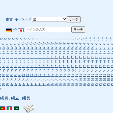
部首
キーワード
=>
い
い
い
い
い
い
い
い
い
い
い
い
い
い
い
い
い
い
い
い
い
う
う
う
う
う
う
う
か
か
か
か
か
か
か
か
か
か
か
か
か
か
か
か
か
か
か
か
か
か
か
か
か
か
か
か
き
き
き
き
き
き
き
き
き
き
き
き
き
き
き
き
き
ぎ
ぎ
ぎ
ぎ
ぎ
ぎ
ぎ
く
く
く
く
こ
こ
こ
こ
こ
こ
こ
こ
こ
こ
こ
こ
こ
こ
こ
こ
こ
こ
こ
こ
こ
こ
こ
こ
こ
こ
こ
こ
し
し
し
し
し
し
し
し
し
し
し
し
し
し
し
し
し
し
し
し
し
し
し
し
し
し
し
し
じ
じ
じ
じ
じ
じ
じ
じ
じ
じ
じ
じ
じ
じ
じ
じ
じ
じ
じ
じ
じ
す
す
す
す
す
す
す
そ
そ
そ
そ
そ
そ
そ
ぞ
ぞ
ぞ
た
た
た
た
た
た
た
た
た
た
た
た
た
た
た
た
た
た
て
て
て
て
て
て
て
て
て
て
て
て
て
て
で
で
で
で
で
と
と
と
と
と
と
と
と
と
ね
の
の
の
の
の
は
は
は
は
は
は
は
は
は
は
は
は
は
は
は
は
は
は
は
は
は
は
ぶ
ぶ
ぶ
ぶ
ぶ
ぶ
ぶ
ぶ
へ
へ
へ
へ
へ
へ
へ
へ
べ
べ
べ
ぺ
ほ
ほ
ほ
ほ
ほ
ほ
ほ
ほ
め
め
め
も
も
も
も
も
も
も
も
も
や
や
や
や
や
や
や
や
や
ゆ
ゆ
ゆ
ゆ
ゆ
ゆ
ゆ
わ
組員
,
組立
,
組長