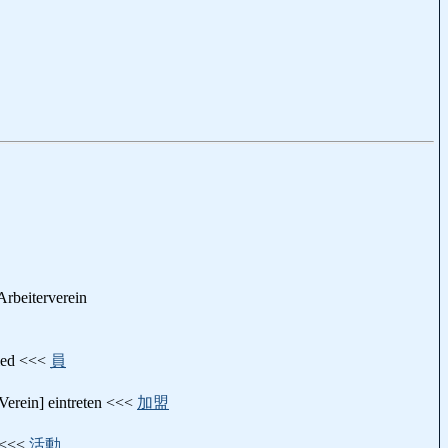
Arbeiterverein
ied <<<
員
in] eintreten <<<
加盟
 <<<
活動