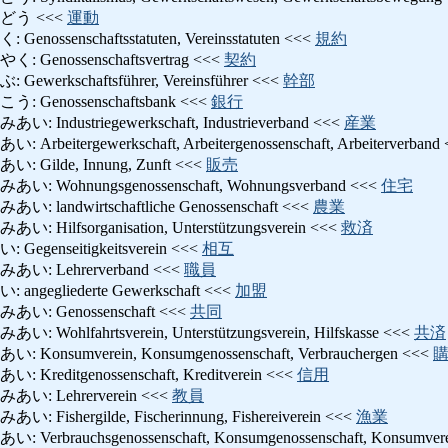
どう <<<
運動
senschaftsstatuten, Vereinsstatuten <<<
規約
nossenschaftsvertrag <<<
契約
rkschaftsführer, Vereinsführer <<<
幹部
enossenschaftsbank <<<
銀行
dustriegewerkschaft, Industrieverband <<<
産業
tergewerkschaft, Arbeitergenossenschaft, Arbeiterverband
ilde, Innung, Zunft <<<
販売
ohnungsgenossenschaft, Wohnungsverband <<<
住宅
ndwirtschaftliche Genossenschaft <<<
農業
lfsorganisation, Unterstützungsverein <<<
救済
enseitigkeitsverein <<<
相互
 Lehrerverband <<<
職員
egliederte Gewerkschaft <<<
加盟
 Genossenschaft <<<
共同
lfahrtsverein, Unterstützungsverein, Hilfskasse <<<
共済
sumverein, Konsumgenossenschaft, Verbrauchergen <<<
ditgenossenschaft, Kreditverein <<<
信用
 Lehrerverein <<<
教員
hergilde, Fischerinnung, Fishereiverein <<<
漁業
rauchsgenossenschaft, Konsumgenossenschaft, Konsumver