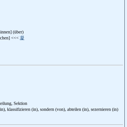
nnen] (über)
chen] <<<
凝
teilung, Sektion
klassifizieren (in), sondern (von), abteilen (in), sezernieren (in)