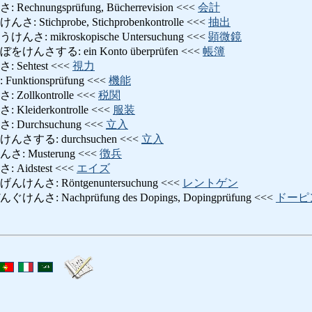
hnungsprüfung, Bücherrevision <<<
会計
ichprobe, Stichprobenkontrolle <<<
抽出
 mikroskopische Untersuchung <<<
顕微鏡
さする: ein Konto überprüfen <<<
帳簿
ehtest <<<
視力
ktionsprüfung <<<
機能
llkontrolle <<<
税関
eiderkontrolle <<<
服装
urchsuchung <<<
立入
する: durchsuchen <<<
立入
 Musterung <<<
徴兵
idstest <<<
エイズ
さ: Röntgenuntersuchung <<<
レントゲン
 Nachprüfung des Dopings, Dopingprüfung <<<
ドーピ