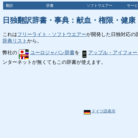
翻訳
辞書
ソフトウエアー
サービ
日独翻訳辞書・事典：献血・権限・健康
これは
フリーライト・ソフトウエアー
が開発した日独対応の
辞典リスト
から。
弊社の
ユーロジャパン辞書
を
アップル・アイフォー
ンターネットが無くてもこの辞書が使えます。
ドイツ語表示