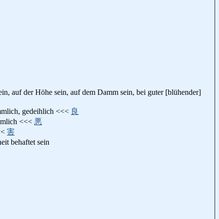
uf der Höhe sein, auf dem Damm sein, bei guter [blühender]
h, gedeihlich <<<
良
mlich <<<
悪
<<
害
behaftet sein