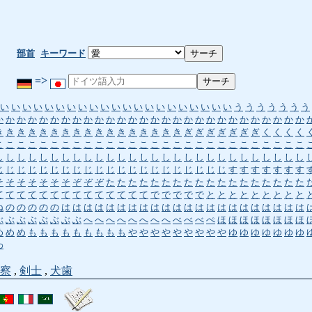
部首
キーワード
=>
い
い
い
い
い
い
い
い
い
い
い
い
い
い
い
い
い
い
い
い
い
う
う
う
う
う
う
う
か
か
か
か
か
か
か
か
か
か
か
か
か
か
か
か
か
か
か
か
か
か
か
か
か
か
か
か
き
き
き
き
き
き
き
き
き
き
き
き
き
き
き
き
き
ぎ
ぎ
ぎ
ぎ
ぎ
ぎ
ぎ
く
く
く
く
こ
こ
こ
こ
こ
こ
こ
こ
こ
こ
こ
こ
こ
こ
こ
こ
こ
こ
こ
こ
こ
こ
こ
こ
こ
こ
こ
こ
し
し
し
し
し
し
し
し
し
し
し
し
し
し
し
し
し
し
し
し
し
し
し
し
し
し
し
し
じ
じ
じ
じ
じ
じ
じ
じ
じ
じ
じ
じ
じ
じ
じ
じ
じ
じ
じ
じ
じ
す
す
す
す
す
す
す
そ
そ
そ
そ
そ
そ
そ
ぞ
ぞ
ぞ
た
た
た
た
た
た
た
た
た
た
た
た
た
た
た
た
た
た
て
て
て
て
て
て
て
て
て
て
て
て
て
て
で
で
で
で
で
と
と
と
と
と
と
と
と
と
ね
の
の
の
の
の
は
は
は
は
は
は
は
は
は
は
は
は
は
は
は
は
は
は
は
は
は
は
ぶ
ぶ
ぶ
ぶ
ぶ
ぶ
ぶ
ぶ
へ
へ
へ
へ
へ
へ
へ
へ
べ
べ
べ
ぺ
ほ
ほ
ほ
ほ
ほ
ほ
ほ
ほ
め
め
め
も
も
も
も
も
も
も
も
も
や
や
や
や
や
や
や
や
や
ゆ
ゆ
ゆ
ゆ
ゆ
ゆ
ゆ
わ
察
,
剣士
,
犬歯