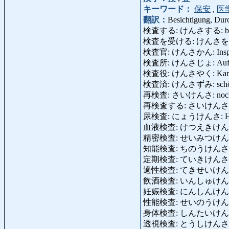
キーワード：
保安
,
医
翻訳：
Besichtigung, Durc
検査する: けんさする: besichtige
検査を受ける: けんさをうける: v
検査官: けんさかん: Inspekteu
検査所: けんさじょ: Aufsich
検査役: けんさやく: Kampfrich
検査済: けんさずみ: schön 
再検査: さいけんさ: nochma
再検査する: さいけんさする: noc
尿検査: にょうけんさ: Harnun
血液検査: けつえきけんさ: B
精密検査: せいみつけんさ: ein
知能検査: ちのうけんさ: Intelli
定期検査: ていきけんさ: period
適性検査: てきせいけんさ: E
飲酒検査: いんしゅけんさ: A
妊娠検査: にんしんけんさ: Sch
性能検査: せいのうけんさ: Leis
身体検査: しんたいけんさ: ärztl
透視検査: とうしけんさ: Flu