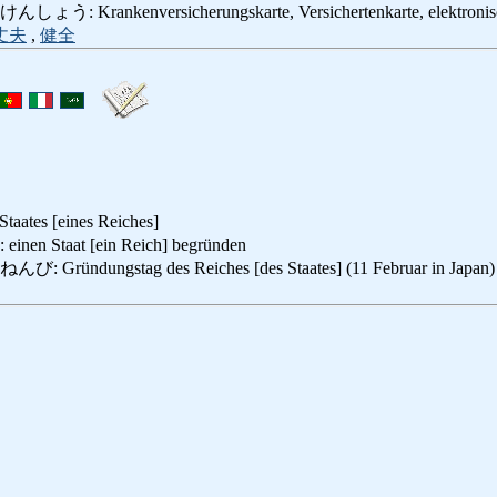
ankenversicherungskarte, Versichertenkarte, elektronisch
丈夫
,
健全
taates [eines Reiches]
Staat [ein Reich] begründen
dungstag des Reiches [des Staates] (11 Februar in Japan)