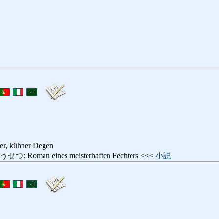
ter, kühner Degen
man eines meisterhaften Fechters <<<
小説