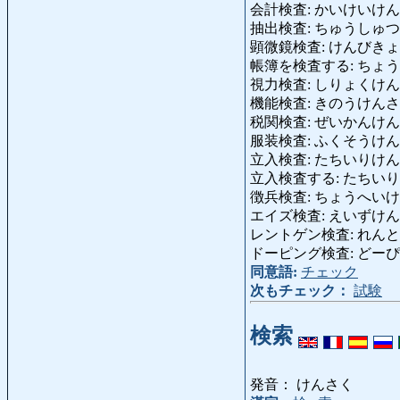
会計検査: かいけいけんさ: Rec
抽出検査: ちゅうしゅつけんさ: St
顕微鏡検査: けんびきょうけんさ:
帳簿を検査する: ちょうぼをけん
視力検査: しりょくけんさ: S
機能検査: きのうけんさ: Fun
税関検査: ぜいかんけんさ: Zo
服装検査: ふくそうけんさ: Kl
立入検査: たちいりけんさ: D
立入検査する: たちいりけんさ
徴兵検査: ちょうへいけんさ:
エイズ検査: えいずけんさ: A
レントゲン検査: れんとげんけん
ドーピング検査: どーぴんぐけんさ:
同意語:
チェック
次もチェック：
試験
検索
発音： けんさく