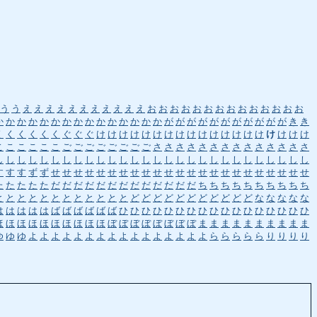
う
う
え
え
え
え
え
え
え
え
え
え
え
お
お
お
お
お
お
お
お
お
お
お
お
お
お
か
か
か
か
か
か
か
か
か
か
か
か
か
か
か
が
が
が
が
が
が
が
が
が
が
が
き
き
く
く
く
く
く
く
ぐ
ぐ
ぐ
け
け
け
け
け
け
け
け
け
け
け
け
け
け
け
け
け
け
け
こ
こ
こ
こ
こ
こ
ご
ご
ご
ご
ご
ご
ご
ご
さ
さ
さ
さ
さ
さ
さ
さ
さ
さ
さ
さ
さ
さ
し
し
し
し
し
し
し
し
し
し
し
し
し
し
し
し
し
し
し
し
し
し
し
し
し
し
し
し
す
す
す
ず
ず
せ
せ
せ
せ
せ
せ
せ
せ
せ
せ
せ
せ
せ
せ
せ
せ
せ
せ
せ
せ
せ
せ
せ
た
た
た
た
た
だ
だ
だ
だ
だ
だ
だ
だ
だ
だ
だ
だ
だ
ち
ち
ち
ち
ち
ち
ち
ち
ち
ち
と
と
と
と
と
と
と
と
と
と
と
と
ど
ど
ど
ど
ど
ど
ど
ど
ど
ど
ど
な
な
な
な
な
は
は
は
は
は
ば
ば
ば
ば
ば
ば
ひ
ひ
ひ
ひ
ひ
ひ
ひ
ひ
ひ
ひ
ひ
ひ
ひ
ひ
ひ
ひ
ひ
ほ
ほ
ほ
ほ
ほ
ほ
ほ
ほ
ほ
ほ
ぼ
ぼ
ぼ
ぼ
ぼ
ぼ
ぼ
ぼ
ま
ま
ま
ま
ま
ま
ま
ま
ま
ま
ゆ
ゆ
ゆ
よ
よ
よ
よ
よ
よ
よ
よ
よ
よ
よ
よ
よ
よ
よ
よ
ら
ら
ら
ら
ら
り
り
り
り