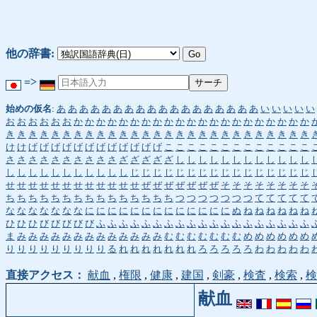
他の辞書:
=>
始めの仮名
:
あ
あ
あ
あ
あ
あ
あ
あ
あ
あ
あ
あ
あ
あ
あ
あ
あ
あ
い
い
い
い
い
お
お
お
お
お
お
か
か
か
か
か
か
か
か
か
か
か
か
か
か
か
か
か
か
か
か
か
き
き
き
き
き
き
き
き
き
き
き
き
き
き
き
き
き
き
き
き
き
き
き
き
き
き
き
け
け
げ
げ
げ
げ
げ
げ
げ
げ
げ
げ
げ
げ
こ
こ
こ
こ
こ
こ
こ
こ
こ
こ
こ
こ
こ
さ
さ
さ
さ
さ
さ
さ
さ
さ
さ
ざ
ざ
ざ
ざ
ざ
し
し
し
し
し
し
し
し
し
し
し
し
し
し
し
し
し
し
し
し
し
し
し
じ
じ
じ
じ
じ
じ
じ
じ
じ
じ
じ
じ
じ
じ
じ
じ
せ
せ
せ
せ
せ
せ
せ
せ
せ
せ
せ
せ
ぜ
ぜ
ぜ
ぜ
ぜ
ぜ
ぜ
そ
そ
そ
そ
そ
そ
そ
そ
ち
ち
ち
ち
ち
ち
ち
ち
ち
ち
ち
ち
ち
ち
ち
つ
つ
つ
つ
つ
つ
つ
て
て
て
て
て
な
な
な
な
な
な
な
に
に
に
に
に
に
に
に
に
に
に
に
に
ぬ
ね
ね
ね
ね
ね
ね
ひ
ひ
ひ
び
び
び
び
び
ふ
ふ
ふ
ふ
ふ
ふ
ふ
ふ
ふ
ふ
ふ
ふ
ふ
ふ
ふ
ふ
ふ
ふ
ふ
ま
み
み
み
み
み
み
み
み
み
み
み
み
み
む
む
む
む
む
む
む
め
め
め
め
め
め
り
り
り
り
り
り
り
り
り
る
れ
れ
れ
れ
れ
れ
れ
ろ
ろ
ろ
ろ
ろ
わ
わ
わ
わ
わ
直接アクセス：
献血
,
権限
,
健康
,
建国
,
剣豪
,
検査
,
検索
,
検
献血