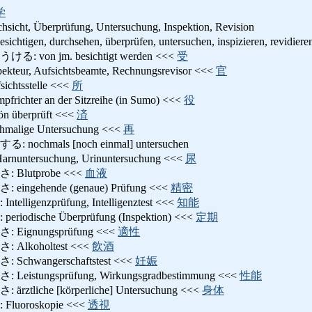
学
hsicht, Überprüfung, Untersuchung, Inspektion, Revision
n, durchsehen, überprüfen, untersuchen, inspizieren, revidiere
on jm. besichtigt werden <<<
受
r, Aufsichtsbeamte, Rechnungsrevisor <<<
官
tsstelle <<<
所
ter an der Sitzreihe (in Sumo) <<<
役
überprüft <<<
済
lige Untersuchung <<<
再
hmals [noch einmal] untersuchen
tersuchung, Urinuntersuchung <<<
尿
lutprobe <<<
血液
gehende (genaue) Prüfung <<<
精密
genzprüfung, Intelligenztest <<<
知能
ische Überprüfung (Inspektion) <<<
定期
ignungsprüfung <<<
適性
lkoholtest <<<
飲酒
wangerschaftstest <<<
妊娠
tungsprüfung, Wirkungsgradbestimmung <<<
性能
iche [körperliche] Untersuchung <<<
身体
oroskopie <<<
透視