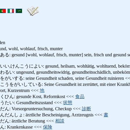
den
ohl, wohlauf, frisch, munter
[wohl, wohlauf, frisch, munter] sein, frisch und gesund sein, a
によい: gesund, heilsam, wohltätig, wohltuend, bekömmlic
esund, gesundheitswidrig, gesundheitsschädlich, unbeköm
eine Gesundheit schaden, seine Gesundheit ruinieren <
る: Seine Gesundheit ist zerrüttet, mit einer Krankheit 
, Kurzentrum <<<
地
gesunde Kost, Reformkost <<<
食品
Gesundheitszustand <<<
状態
rsorgeuntersuchung, Checkup <<<
診断
 ärztliche Bescheinigung, Arztzeugnis <<<
書
rztliche Beratung <<<
相談
rankenkasse <<<
保険