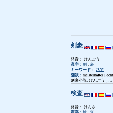
剣豪
発音： けんごう
漢字：
剣
,
豪
キーワード：
武道
翻訳：
meisterhafter Fech
剣豪小説: けんごうしょうせつ: Ro
検査
発音： けんさ
漢字：
検
,
査