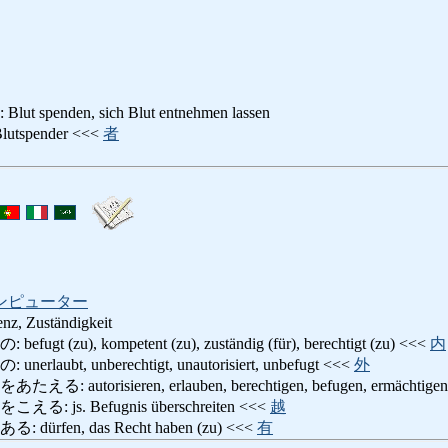
penden, sich Blut entnehmen lassen
spender <<<
者
ンピューター
nz, Zuständigkeit
(zu), kompetent (zu), zuständig (für), berechtigt (zu) <<<
内
ubt, unberechtigt, unautorisiert, unbefugt <<<
外
utorisieren, erlauben, berechtigen, befugen, ermächtige
js. Befugnis überschreiten <<<
越
rfen, das Recht haben (zu) <<<
有