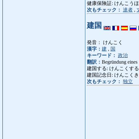
健康保険証: けんこうほけんしょう: Kr
次もチェック：
達者
,
建国
発音： けんこく
漢字：
建
,
国
キーワード：
政治
翻訳：
Begründung eines S
建国する: けんこくする: einen 
建国記念日: けんこくきねんび: Grün
次もチェック：
独立