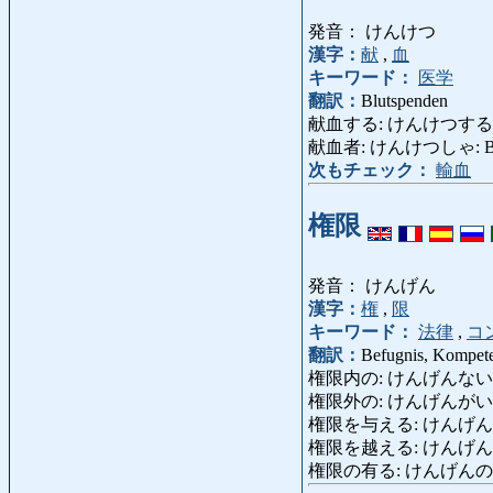
発音： けんけつ
漢字：
献
,
血
キーワード：
医学
翻訳：
Blutspenden
献血する: けんけつする: Blut s
献血者: けんけつしゃ: Blut
次もチェック：
輸血
権限
発音： けんげん
漢字：
権
,
限
キーワード：
法律
,
コ
翻訳：
Befugnis, Kompete
権限内の: けんげんないの: befugt 
権限外の: けんげんがいの: unerla
権限を与える: けんげんをあたえる: a
権限を越える: けんげんをこえる: 
権限の有る: けんげんのある: dü