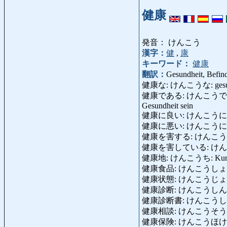
健康
発音： けんこう
漢字：
健
,
康
キーワード：
健康
翻訳：
Gesundheit, Befin
健康な: けんこうな: gesund, w
健康である: けんこうである: gesund 
Gesundheit sein
健康に良い: けんこうにいい,けんこう
健康に悪い: けんこうにわるい: ung
健康を害する: けんこうをがいする: s
健康を害している: けんこうをがいしてい
健康地: けんこうち: Kurort
健康食品: けんこうしょくひん: 
健康状態: けんこうじょうたい: 
健康診断: けんこうしんだん: Vo
健康診断書: けんこうしんだんしょ:
健康相談: けんこうそうだん: ä
健康保険: けんこうほけん: K