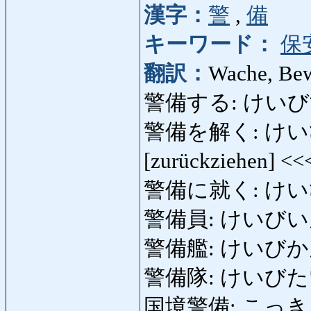
漢字：
警
,
備
キーワード：
保
翻訳：
Wache, Be
警備する: けいびする: 
警備を解く: けいびをと
[zurückziehen] <
警備に就く: けいびに
警備員: けいびいん: W
警備艦: けいびかん: 
警備隊: けいびたい: W
国境警備: こっきょう