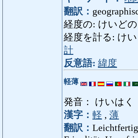
翻訳：
geographis
経度の: けいどの: lon
経度を計る: けいどをは
計
反意語:
緯度
軽薄
発音： けいはく
漢字：
軽
,
薄
翻訳：
Leichtfertig