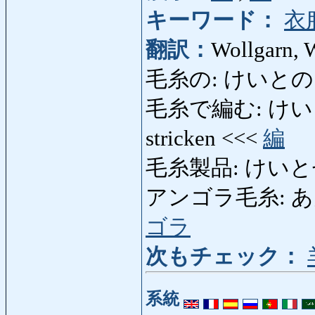
キーワード：
衣
翻訳：
Wollgarn, 
毛糸の: けいとの: wol
毛糸で編む: けいとであむ
stricken <<<
編
毛糸製品: けいとせい
アンゴラ毛糸: あんご
ゴラ
次もチェック：
系統