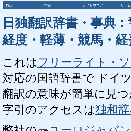
翻訳
辞書
ソフトウエアー
サービ
日独翻訳辞書・事典：
経度・軽薄・競馬・経
これは
フリーライト・ソ
対応の国語辞書で ドイ
翻訳の意味が簡単に見つ
字引のアクセスは
独和辞
弊社の
ユーロジャパン