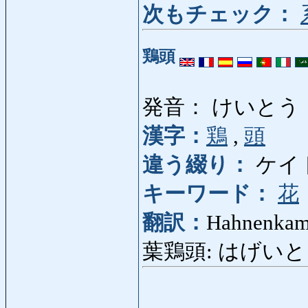
次もチェック：
鶏頭
発音： けいとう
漢字：
鶏
,
頭
違う綴り：
ケイ
キーワード：
花
翻訳：
Hahnenka
葉鶏頭: はげいとう: