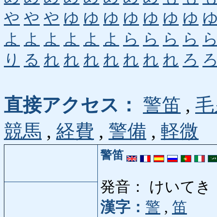
や
や
や
ゆ
ゆ
ゆ
ゆ
ゆ
ゆ
ゆ
よ
よ
よ
よ
よ
よ
ら
ら
ら
ら
り
る
れ
れ
れ
れ
れ
れ
れ
ろ
直接アクセス：
警笛
,
毛
競馬
,
経費
,
警備
,
軽微
警笛
発音： けいてき
漢字：
警
,
笛