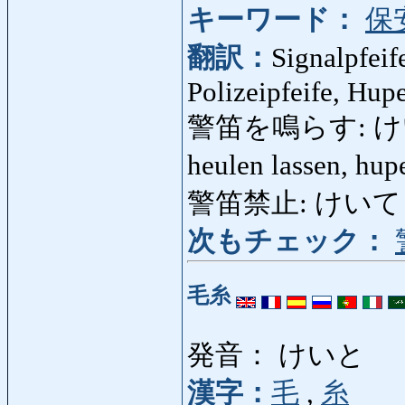
キーワード：
保
翻訳：
Signalpfeif
Polizeipfeife, Hup
警笛を鳴らす: けいて
heulen lassen, hu
警笛禁止: けいてききん
次もチェック：
毛糸
発音： けいと
漢字：
毛
,
糸