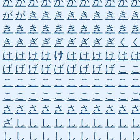
か
か
か
か
か
か
か
か
か
か
が
が
き
き
き
き
き
き
き
き
き
き
き
き
き
き
き
き
き
き
き
き
ぎ
ぎ
ぎ
ぎ
ぎ
ぎ
ぎ
く
け
け
け
け
け
け
け
け
け
け
げ
げ
げ
げ
げ
げ
げ
げ
げ
こ
こ
こ
こ
こ
こ
こ
こ
こ
こ
こ
こ
こ
こ
こ
こ
こ
こ
こ
こ
こ
さ
さ
さ
さ
さ
さ
さ
さ
さ
さ
ざ
し
し
し
し
し
し
し
し
し
し
し
し
し
し
し
し
し
し
し