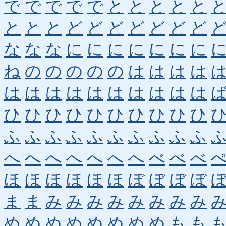
で
で
で
で
で
と
と
と
と
と
と
と
と
ど
ど
ど
ど
ど
ど
ど
な
な
な
に
に
に
に
に
に
に
ね
の
の
の
の
の
は
は
は
は
は
は
は
は
は
は
は
は
は
は
ひ
ひ
ひ
ひ
ひ
ひ
ひ
ひ
ひ
ひ
ふ
ふ
ふ
ふ
ふ
ふ
ふ
ふ
ふ
ふ
へ
へ
へ
へ
へ
へ
へ
べ
べ
べ
ほ
ほ
ほ
ほ
ほ
ほ
ぼ
ぼ
ぼ
ぼ
ま
ま
み
み
み
み
み
み
み
み
め
め
め
め
め
め
め
め
も
も