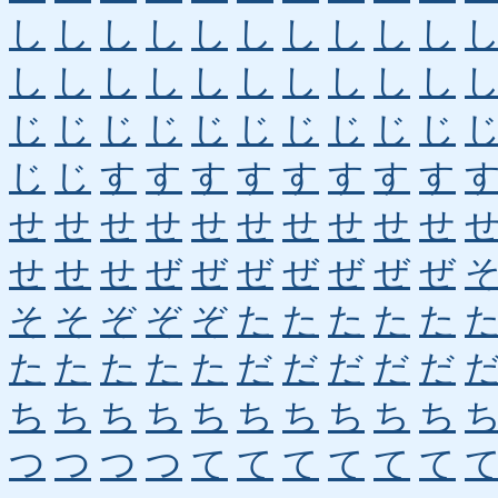
し
し
し
し
し
し
し
し
し
し
し
し
し
し
し
し
し
し
し
し
じ
じ
じ
じ
じ
じ
じ
じ
じ
じ
じ
じ
す
す
す
す
す
す
す
す
せ
せ
せ
せ
せ
せ
せ
せ
せ
せ
せ
せ
せ
ぜ
ぜ
ぜ
ぜ
ぜ
ぜ
ぜ
そ
そ
ぞ
ぞ
ぞ
た
た
た
た
た
た
た
た
た
た
だ
だ
だ
だ
だ
ち
ち
ち
ち
ち
ち
ち
ち
ち
ち
つ
つ
つ
つ
て
て
て
て
て
て