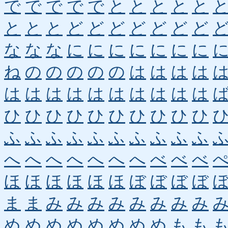
で
で
で
で
で
と
と
と
と
と
と
と
と
ど
ど
ど
ど
ど
ど
ど
な
な
な
に
に
に
に
に
に
に
ね
の
の
の
の
の
は
は
は
は
は
は
は
は
は
は
は
は
は
は
ひ
ひ
ひ
ひ
ひ
ひ
ひ
ひ
ひ
ひ
ふ
ふ
ふ
ふ
ふ
ふ
ふ
ふ
ふ
ふ
へ
へ
へ
へ
へ
へ
へ
べ
べ
べ
ほ
ほ
ほ
ほ
ほ
ほ
ぼ
ぼ
ぼ
ぼ
ま
ま
み
み
み
み
み
み
み
み
め
め
め
め
め
め
め
め
も
も