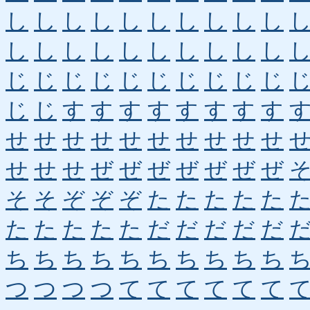
し
し
し
し
し
し
し
し
し
し
し
し
し
し
し
し
し
し
し
し
じ
じ
じ
じ
じ
じ
じ
じ
じ
じ
じ
じ
す
す
す
す
す
す
す
す
せ
せ
せ
せ
せ
せ
せ
せ
せ
せ
せ
せ
せ
ぜ
ぜ
ぜ
ぜ
ぜ
ぜ
ぜ
そ
そ
ぞ
ぞ
ぞ
た
た
た
た
た
た
た
た
た
た
だ
だ
だ
だ
だ
ち
ち
ち
ち
ち
ち
ち
ち
ち
ち
つ
つ
つ
つ
て
て
て
て
て
て