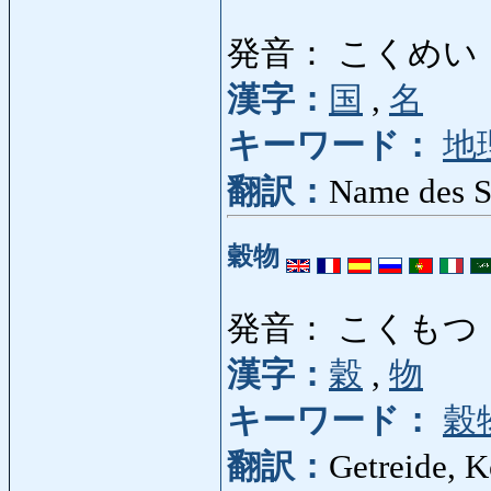
発音： こくめい
漢字：
国
,
名
キーワード：
地
翻訳：
Name des S
穀物
発音： こくもつ
漢字：
穀
,
物
キーワード：
穀
翻訳：
Getreide, K