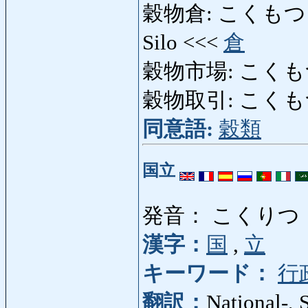
穀物倉: こくもつぐら: G
Silo <<<
倉
穀物市場: こくもつしじ
穀物取引: こくもつとり
同意語:
穀類
国立
発音： こくりつ
漢字：
国
,
立
キーワード：
行
翻訳：
National-, S