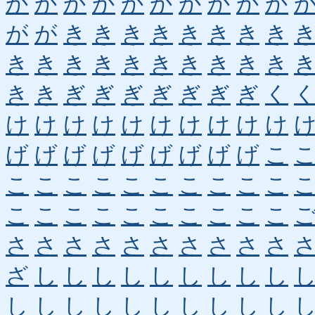
か
か
か
か
か
か
か
か
か
か
が
が
き
き
き
き
き
き
き
き
き
き
き
き
き
き
き
き
き
き
き
き
ぎ
ぎ
ぎ
ぎ
ぎ
ぎ
ぎ
く
け
け
け
け
け
け
け
け
け
け
げ
げ
げ
げ
げ
げ
げ
げ
げ
こ
こ
こ
こ
こ
こ
こ
こ
こ
こ
こ
こ
こ
こ
こ
こ
こ
こ
こ
こ
こ
さ
さ
さ
さ
さ
さ
さ
さ
さ
さ
ざ
し
し
し
し
し
し
し
し
し
し
し
し
し
し
し
し
し
し
し