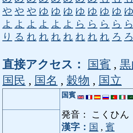
や
や
や
ゆ
ゆ
ゆ
ゆ
ゆ
ゆ
ゆ
よ
よ
よ
よ
よ
よ
ら
ら
ら
ら
り
る
れ
れ
れ
れ
れ
れ
れ
ろ
直接アクセス：
国賓
,
黒
国民
,
国名
,
穀物
,
国立
国賓
発音： こくひん
漢字：
国
,
賓