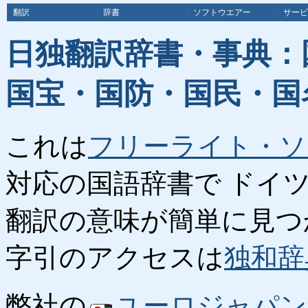
翻訳
辞書
ソフトウエアー
サービ
日独翻訳辞書・事典：
国宝・国防・国民・国
これは
フリーライト・ソ
対応の国語辞書で ドイ
翻訳の意味が簡単に見つ
字引のアクセスは
独和辞
弊社の
ユーロジャパン