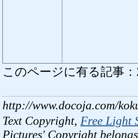
このページに有る記事：2837
http://www.docoja.com/kok
Text Copyright,
Free Light 
Pictures' Copyright belongs