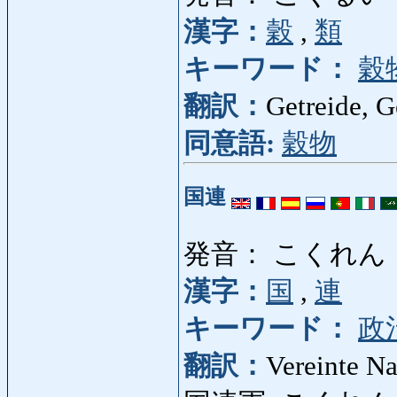
漢字：
穀
,
類
キーワード：
穀
翻訳：
Getreide, G
同意語:
穀物
国連
発音： こくれん
漢字：
国
,
連
キーワード：
政
翻訳：
Vereinte Na