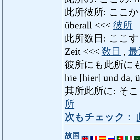
此所彼所: ここかしこ: hi
überall <<<
彼所
此所数日: ここすうじつ: i
Zeit <<<
数日
,
最
彼所にも此所にも: あ
hie [hier] und da,
其所此所に: そこここに: 
所
次もチェック：
故国