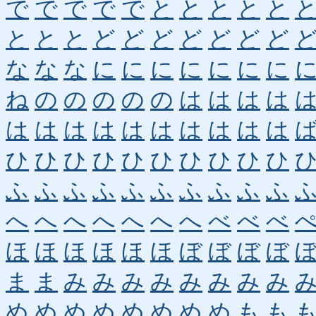
で
で
で
で
で
と
と
と
と
と
と
と
と
ど
ど
ど
ど
ど
ど
ど
な
な
な
に
に
に
に
に
に
に
ね
の
の
の
の
の
は
は
は
は
は
は
は
は
は
は
は
は
は
は
ひ
ひ
ひ
ひ
ひ
ひ
ひ
ひ
ひ
ひ
ふ
ふ
ふ
ふ
ふ
ふ
ふ
ふ
ふ
ふ
へ
へ
へ
へ
へ
へ
へ
べ
べ
べ
ほ
ほ
ほ
ほ
ほ
ほ
ぼ
ぼ
ぼ
ぼ
ま
ま
み
み
み
み
み
み
み
み
め
め
め
め
め
め
め
め
も
も