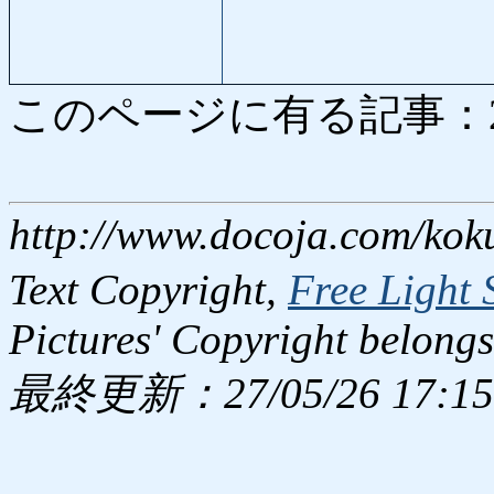
このページに有る記事：2847
http://www.docoja.com/kok
Text Copyright,
Free Light 
Pictures' Copyright belongs
最終更新：27/05/26 17:15