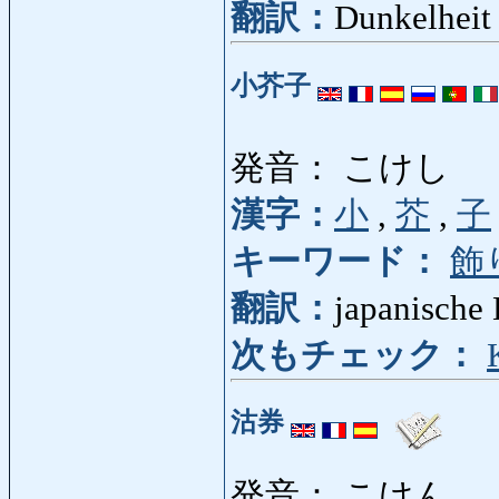
翻訳：
Dunkelheit
小芥子
発音： こけし
漢字：
小
,
芥
,
子
キーワード：
飾
翻訳：
japanische
次もチェック：
沽券
発音： こけん