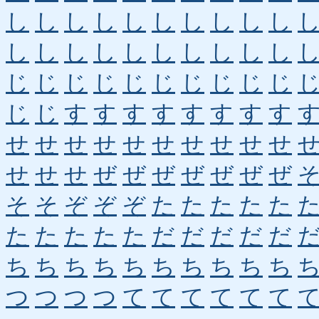
し
し
し
し
し
し
し
し
し
し
し
し
し
し
し
し
し
し
し
し
じ
じ
じ
じ
じ
じ
じ
じ
じ
じ
じ
じ
す
す
す
す
す
す
す
す
せ
せ
せ
せ
せ
せ
せ
せ
せ
せ
せ
せ
せ
ぜ
ぜ
ぜ
ぜ
ぜ
ぜ
ぜ
そ
そ
ぞ
ぞ
ぞ
た
た
た
た
た
た
た
た
た
た
だ
だ
だ
だ
だ
ち
ち
ち
ち
ち
ち
ち
ち
ち
ち
つ
つ
つ
つ
て
て
て
て
て
て