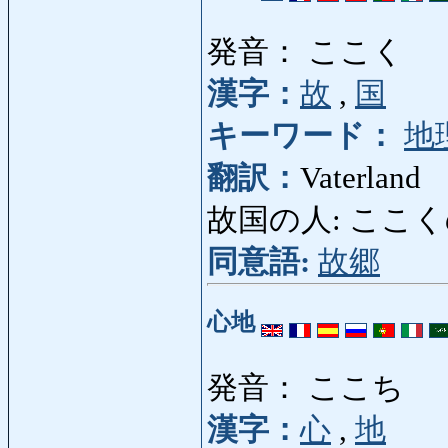
発音： ここく
漢字：
故
,
国
キーワード：
地
翻訳：
Vaterland
故国の人: ここくのひと
同意語:
故郷
心地
発音： ここち
漢字：
心
,
地