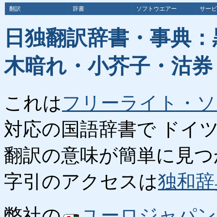
翻訳
辞書
ソフトウエアー
サービ
日独翻訳辞書・事典：
木暗れ・小芥子・沽券
これは
フリーライト・ソ
対応の国語辞書で ドイ
翻訳の意味が簡単に見つ
字引のアクセスは
独和辞
弊社の
ユーロジャパン