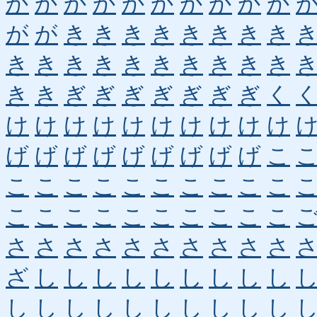
か
か
か
か
か
か
か
か
か
か
が
が
き
き
き
き
き
き
き
き
き
き
き
き
き
き
き
き
き
き
き
き
ぎ
ぎ
ぎ
ぎ
ぎ
ぎ
ぎ
く
け
け
け
け
け
け
け
け
け
け
げ
げ
げ
げ
げ
げ
げ
げ
げ
こ
こ
こ
こ
こ
こ
こ
こ
こ
こ
こ
こ
こ
こ
こ
こ
こ
こ
こ
こ
こ
さ
さ
さ
さ
さ
さ
さ
さ
さ
さ
ざ
し
し
し
し
し
し
し
し
し
し
し
し
し
し
し
し
し
し
し