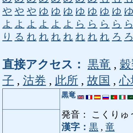
や
や
や
ゆ
ゆ
ゆ
ゆ
ゆ
ゆ
ゆ
よ
よ
よ
よ
よ
よ
ら
ら
ら
ら
り
る
れ
れ
れ
れ
れ
れ
れ
ろ
直接アクセス：
黒竜
,
穀
子
,
沽券
,
此所
,
故国
,
心
黒竜
発音： こくりゅ
漢字：
黒
,
竜