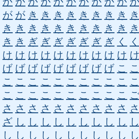
か
か
か
か
か
か
か
か
か
か
が
が
き
き
き
き
き
き
き
き
き
き
き
き
き
き
き
き
き
き
き
き
ぎ
ぎ
ぎ
ぎ
ぎ
ぎ
ぎ
く
け
け
け
け
け
け
け
け
け
け
げ
げ
げ
げ
げ
げ
げ
げ
げ
こ
こ
こ
こ
こ
こ
こ
こ
こ
こ
こ
こ
こ
こ
こ
こ
こ
こ
こ
こ
こ
さ
さ
さ
さ
さ
さ
さ
さ
さ
さ
ざ
し
し
し
し
し
し
し
し
し
し
し
し
し
し
し
し
し
し
し