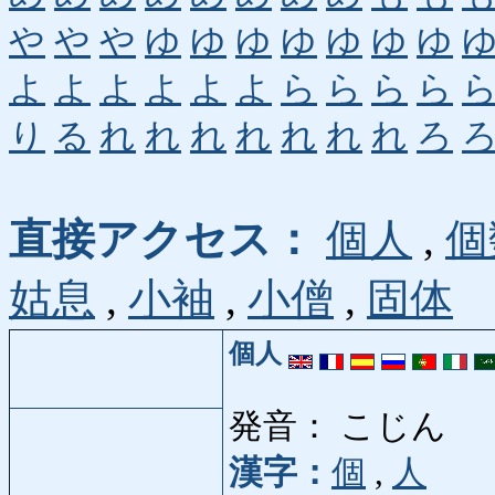
や
や
や
ゆ
ゆ
ゆ
ゆ
ゆ
ゆ
ゆ
よ
よ
よ
よ
よ
よ
ら
ら
ら
ら
り
る
れ
れ
れ
れ
れ
れ
れ
ろ
直接アクセス：
個人
,
個
姑息
,
小袖
,
小僧
,
固体
個人
発音： こじん
漢字：
個
,
人