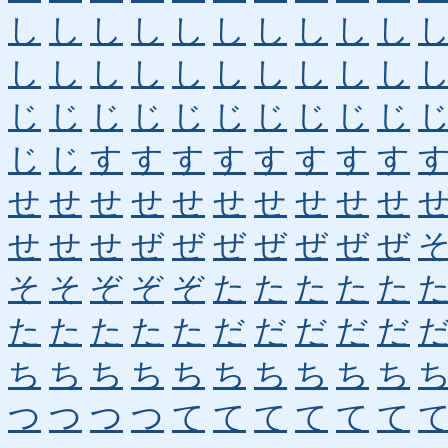
し
し
し
し
し
し
し
し
し
し
し
し
し
し
し
し
し
し
し
し
じ
じ
じ
じ
じ
じ
じ
じ
じ
じ
じ
じ
す
す
す
す
す
す
す
す
せ
せ
せ
せ
せ
せ
せ
せ
せ
せ
せ
せ
せ
ぜ
ぜ
ぜ
ぜ
ぜ
ぜ
ぜ
そ
そ
ぞ
ぞ
ぞ
た
た
た
た
た
た
た
た
た
た
だ
だ
だ
だ
だ
ち
ち
ち
ち
ち
ち
ち
ち
ち
ち
つ
つ
つ
つ
て
て
て
て
て
て