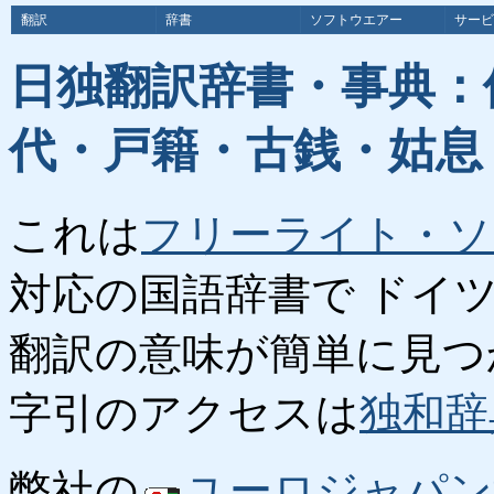
翻訳
辞書
ソフトウエアー
サービ
日独翻訳辞書・事典：
代・戸籍・古銭・姑息
これは
フリーライト・ソ
対応の国語辞書で ドイ
翻訳の意味が簡単に見つ
字引のアクセスは
独和辞
弊社の
ユーロジャパン