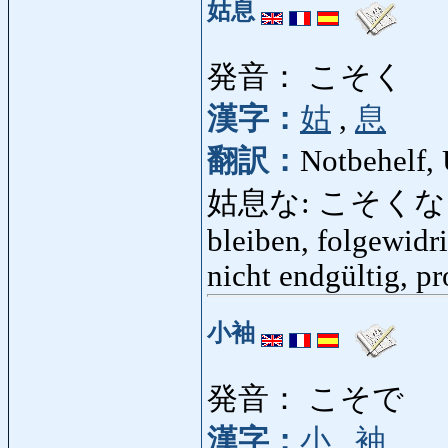
姑息
発音： こそく
漢字：
姑
,
息
翻訳：
Notbehelf,
姑息な: こそくな: behe
bleiben, folgewidr
nicht endgültig, pr
小袖
発音： こそで
漢字：
小
,
袖