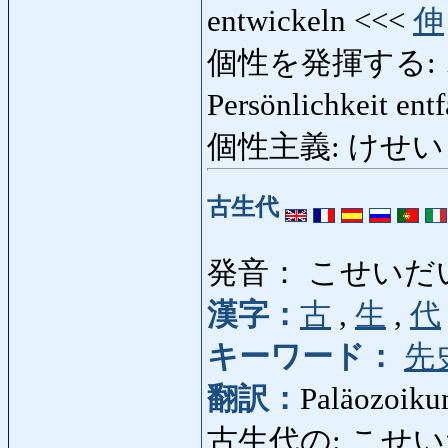
entwickeln <<<
伸
個性を発揮する: 
Persönlichkeit ent
個性主義: けせいしゅぎ
古生代
発音： こせいだ
漢字：
古
,
生
,
代
キーワード：
先
翻訳：
Paläozoiku
古生代の: こせいだいの