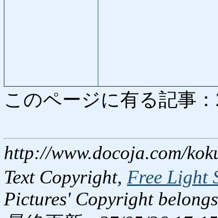
このページに有る記事：2877
http://www.docoja.com/kok
Text Copyright,
Free Light 
Pictures' Copyright belongs