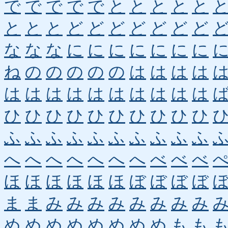
で
で
で
で
で
と
と
と
と
と
と
と
と
ど
ど
ど
ど
ど
ど
ど
な
な
な
に
に
に
に
に
に
に
ね
の
の
の
の
の
は
は
は
は
は
は
は
は
は
は
は
は
は
は
ひ
ひ
ひ
ひ
ひ
ひ
ひ
ひ
ひ
ひ
ふ
ふ
ふ
ふ
ふ
ふ
ふ
ふ
ふ
ふ
へ
へ
へ
へ
へ
へ
へ
べ
べ
べ
ほ
ほ
ほ
ほ
ほ
ほ
ぼ
ぼ
ぼ
ぼ
ま
ま
み
み
み
み
み
み
み
み
め
め
め
め
め
め
め
め
も
も