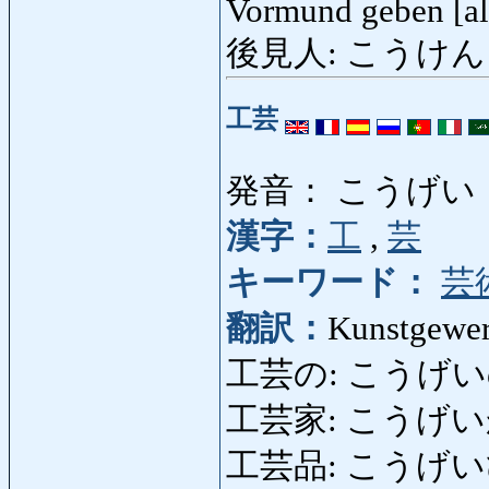
Vormund geben [al
後見人: こうけんにん
工芸
発音： こうげい
漢字：
工
,
芸
キーワード：
芸
翻訳：
Kunstgewe
工芸の: こうげいの: ge
工芸家: こうげいか: Ku
工芸品: こうげいひん: 