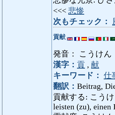
悲惨な光景: ひさんなこ
<<<
悲惨
次もチェック：
貢献
発音： こうけん
漢字：
貢
,
献
キーワード：
仕
翻訳：
Beitrag, Di
貢献する: こうけんする: 
leisten (zu), einen