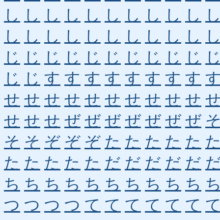
し
し
し
し
し
し
し
し
し
し
し
し
し
し
し
し
し
し
し
し
じ
じ
じ
じ
じ
じ
じ
じ
じ
じ
じ
じ
す
す
す
す
す
す
す
す
せ
せ
せ
せ
せ
せ
せ
せ
せ
せ
せ
せ
せ
ぜ
ぜ
ぜ
ぜ
ぜ
ぜ
ぜ
そ
そ
ぞ
ぞ
ぞ
た
た
た
た
た
た
た
た
た
た
だ
だ
だ
だ
だ
ち
ち
ち
ち
ち
ち
ち
ち
ち
ち
つ
つ
つ
つ
て
て
て
て
て
て