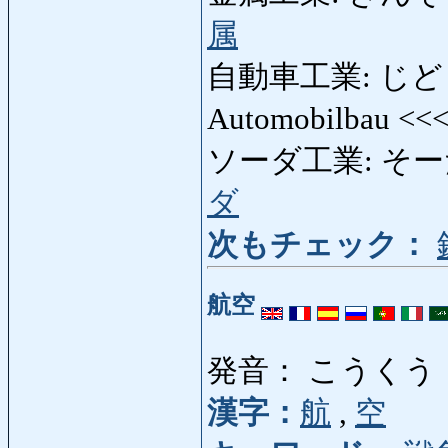
属
自動車工業: じどうし
Automobilbau <<
ソーダ工業: そーだこ
ダ
次もチェック：
航空
発音： こうくう
漢字：
航
,
空