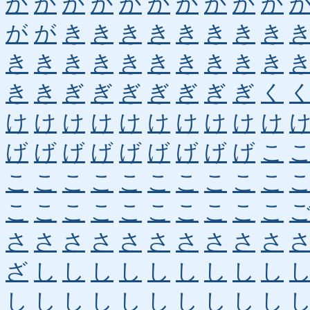
か
か
か
か
か
か
か
か
か
か
が
が
き
き
き
き
き
き
き
き
き
き
き
き
き
き
き
き
き
き
き
き
ぎ
ぎ
ぎ
ぎ
ぎ
ぎ
ぎ
く
け
け
け
け
け
け
け
け
け
け
げ
げ
げ
げ
げ
げ
げ
げ
げ
こ
こ
こ
こ
こ
こ
こ
こ
こ
こ
こ
こ
こ
こ
こ
こ
こ
こ
こ
こ
こ
さ
さ
さ
さ
さ
さ
さ
さ
さ
さ
ざ
し
し
し
し
し
し
し
し
し
し
し
し
し
し
し
し
し
し
し