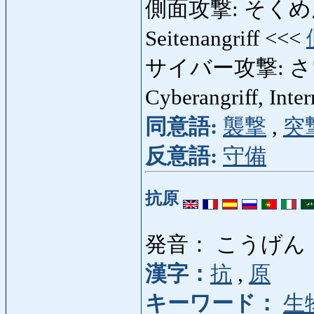
側面攻撃: そくめんこう
Seitenangriff <<<
サイバー攻撃: さいば
Cyberangriff, Inte
同意語:
襲撃
,
突
反意語:
守備
抗原
発音： こうげん
漢字：
抗
,
原
キーワード：
生