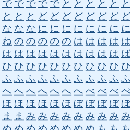
で
で
で
で
で
と
と
と
と
と
と
と
と
ど
ど
ど
ど
ど
ど
ど
な
な
な
に
に
に
に
に
に
に
ね
の
の
の
の
の
は
は
は
は
は
は
は
は
は
は
は
は
は
は
ひ
ひ
ひ
ひ
ひ
ひ
ひ
ひ
ひ
ひ
ふ
ふ
ふ
ふ
ふ
ふ
ふ
ふ
ふ
ふ
へ
へ
へ
へ
へ
へ
へ
べ
べ
べ
ほ
ほ
ほ
ほ
ほ
ほ
ぼ
ぼ
ぼ
ぼ
ま
ま
み
み
み
み
み
み
み
み
め
め
め
め
め
め
め
め
も
も