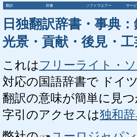
翻訳
辞書
ソフトウエアー
サービ
日独翻訳辞書・事典：
光景・貢献・後見・工
これは
フリーライト・ソ
対応の国語辞書で ドイ
翻訳の意味が簡単に見つ
字引のアクセスは
独和辞
弊社の
ユーロジャパン