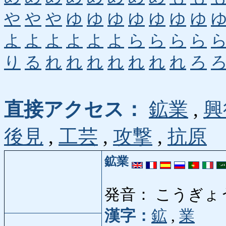
や
や
や
ゆ
ゆ
ゆ
ゆ
ゆ
ゆ
ゆ
よ
よ
よ
よ
よ
よ
ら
ら
ら
ら
り
る
れ
れ
れ
れ
れ
れ
れ
ろ
直接アクセス：
鉱業
,
興
後見
,
工芸
,
攻撃
,
抗原
鉱業
発音： こうぎょ
漢字：
鉱
,
業