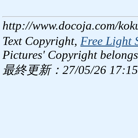
http://www.docoja.com/kok
Text Copyright,
Free Light 
Pictures' Copyright belongs
最終更新：27/05/26 17:15