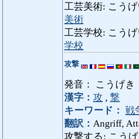
工芸美術: こうげいびじ
美術
工芸学校: こうげいがっ
学校
攻撃
発音： こうげき
漢字：
攻
,
撃
キーワード：
戦
翻訳：
Angriff, At
攻撃する: こうげきする: a