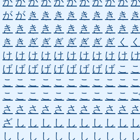
か
か
か
か
か
か
か
か
か
か
が
が
き
き
き
き
き
き
き
き
き
き
き
き
き
き
き
き
き
き
き
き
ぎ
ぎ
ぎ
ぎ
ぎ
ぎ
ぎ
く
け
け
け
け
け
け
け
け
け
け
げ
げ
げ
げ
げ
げ
げ
げ
げ
こ
こ
こ
こ
こ
こ
こ
こ
こ
こ
こ
こ
こ
こ
こ
こ
こ
こ
こ
こ
こ
さ
さ
さ
さ
さ
さ
さ
さ
さ
さ
ざ
し
し
し
し
し
し
し
し
し
し
し
し
し
し
し
し
し
し
し