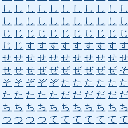
し
し
し
し
し
し
し
し
し
し
し
し
し
し
し
し
し
し
し
し
じ
じ
じ
じ
じ
じ
じ
じ
じ
じ
じ
じ
す
す
す
す
す
す
す
す
せ
せ
せ
せ
せ
せ
せ
せ
せ
せ
せ
せ
せ
ぜ
ぜ
ぜ
ぜ
ぜ
ぜ
ぜ
そ
そ
ぞ
ぞ
ぞ
た
た
た
た
た
た
た
た
た
た
だ
だ
だ
だ
だ
ち
ち
ち
ち
ち
ち
ち
ち
ち
ち
つ
つ
つ
つ
て
て
て
て
て
て