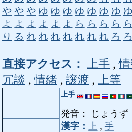
や
や
や
ゆ
ゆ
ゆ
ゆ
ゆ
ゆ
ゆ
よ
よ
よ
よ
よ
よ
ら
ら
ら
ら
り
る
れ
れ
れ
れ
れ
れ
れ
ろ
直接アクセス：
上手
,
情
冗談
,
情緒
,
譲渡
,
上等
上手
発音： じょうず
漢字：
上
,
手