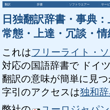
翻訳
辞書
ソフトウエアー
サービ
日独翻訳辞書・事典：
常態・上達・冗談・情
これは
フリーライト・ソ
対応の国語辞書で ドイ
翻訳の意味が簡単に見つ
字引のアクセスは
独和辞
弊社の
ユーロジャパン