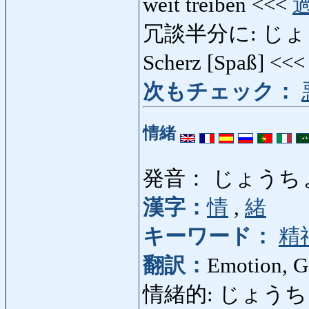
weit treiben <<<
冗談半分に: じょうだ
Scherz [Spaß] <<
次もチェック：
情緒
発音： じょうち
漢字：
情
,
緒
キーワード：
精
翻訳：
Emotion, G
情緒的: じょうちょてき: