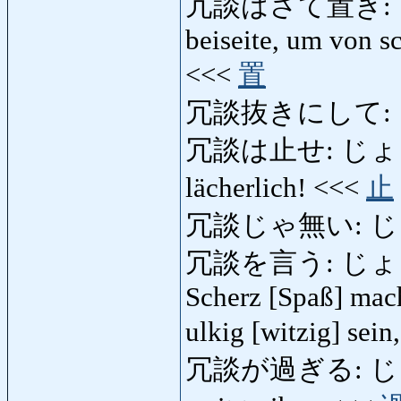
冗談はさて置き: じ
beiseite, um von 
<<<
置
冗談抜きにして:
冗談は止せ: じょうだん
lächerlich! <<<
止
冗談じゃ無い: じ
冗談を言う: じょうだん
Scherz [Spaß] mach
ulkig [witzig] sei
冗談が過ぎる: じょう