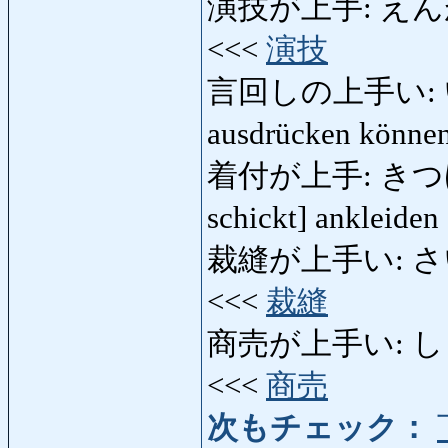
演技が上手: えんがいが
<<<
演技
言回しの上手い: い
ausdrücken könne
着付が上手: きつげがじ
schickt] ankleide
裁縫が上手い: さいほう
<<<
裁縫
商売が上手い: しょう
<<<
商売
次もチェック：