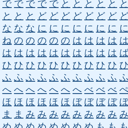
で
で
で
で
で
と
と
と
と
と
と
と
と
ど
ど
ど
ど
ど
ど
ど
な
な
な
に
に
に
に
に
に
に
ね
の
の
の
の
の
は
は
は
は
は
は
は
は
は
は
は
は
は
は
ひ
ひ
ひ
ひ
ひ
ひ
ひ
ひ
ひ
ひ
ふ
ふ
ふ
ふ
ふ
ふ
ふ
ふ
ふ
ふ
へ
へ
へ
へ
へ
へ
へ
べ
べ
べ
ほ
ほ
ほ
ほ
ほ
ほ
ぼ
ぼ
ぼ
ぼ
ま
ま
み
み
み
み
み
み
み
み
め
め
め
め
め
め
め
め
も
も