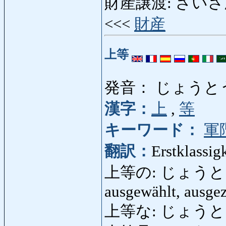
財産譲渡: ざいさんじょ
<<<
財産
上等
発音： じょうと
漢字：
上
,
等
キーワード：
軍
翻訳：
Erstklassig
上等の: じょうとうの: e
ausgewählt, ausgez
上等な: じょう