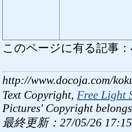
このページに有る記事：4413
http://www.docoja.com/kok
Text Copyright,
Free Light 
Pictures' Copyright belongs
最終更新：27/05/26 17:15