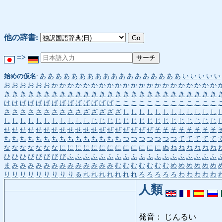
他の辞書:
=>
始めの仮名
:
あ
あ
あ
あ
あ
あ
あ
あ
あ
あ
あ
あ
あ
あ
あ
あ
あ
あ
い
い
い
い
い
お
お
お
お
お
お
か
か
か
か
か
か
か
か
か
か
か
か
か
か
か
か
か
か
か
か
か
き
き
き
き
き
き
き
き
き
き
き
き
き
き
き
き
き
き
き
き
き
き
き
き
き
き
き
け
け
げ
げ
げ
げ
げ
げ
げ
げ
げ
げ
げ
げ
こ
こ
こ
こ
こ
こ
こ
こ
こ
こ
こ
こ
こ
さ
さ
さ
さ
さ
さ
さ
さ
さ
さ
ざ
ざ
ざ
ざ
ざ
し
し
し
し
し
し
し
し
し
し
し
し
し
し
し
し
し
し
し
し
し
し
し
じ
じ
じ
じ
じ
じ
じ
じ
じ
じ
じ
じ
じ
じ
じ
じ
せ
せ
せ
せ
せ
せ
せ
せ
せ
せ
せ
せ
ぜ
ぜ
ぜ
ぜ
ぜ
ぜ
ぜ
そ
そ
そ
そ
そ
そ
そ
そ
ち
ち
ち
ち
ち
ち
ち
ち
ち
ち
ち
ち
ち
ち
ち
つ
つ
つ
つ
つ
つ
つ
て
て
て
て
て
な
な
な
な
な
な
な
に
に
に
に
に
に
に
に
に
に
に
に
に
ぬ
ね
ね
ね
ね
ね
ね
ひ
ひ
ひ
び
び
び
び
び
ふ
ふ
ふ
ふ
ふ
ふ
ふ
ふ
ふ
ふ
ふ
ふ
ふ
ふ
ふ
ふ
ふ
ふ
ふ
ま
み
み
み
み
み
み
み
み
み
み
み
み
み
む
む
む
む
む
む
む
め
め
め
め
め
め
り
り
り
り
り
り
り
り
り
る
れ
れ
れ
れ
れ
れ
れ
ろ
ろ
ろ
ろ
ろ
わ
わ
わ
わ
わ
人類
発音： じんるい