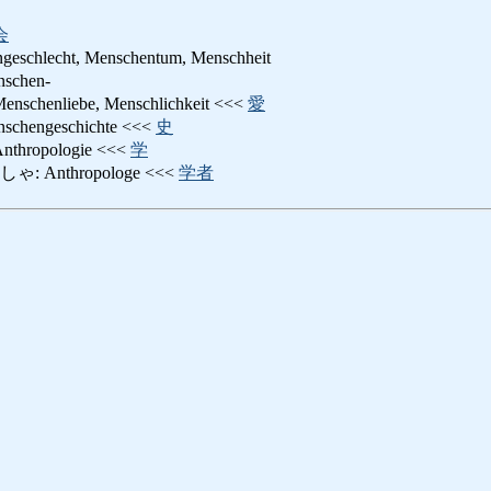
会
geschlecht, Menschentum, Menschheit
chen-
enliebe, Menschlichkeit <<<
愛
engeschichte <<<
史
ropologie <<<
学
Anthropologe <<<
学者