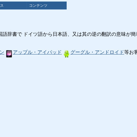
ス
コンテンツ
国語辞書で ドイツ語から日本語、又は其の逆の翻訳の意味が簡
ン
アップル・アイパッド
グーグル・アンドロイド
等お