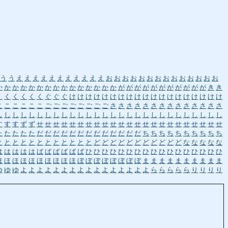
う
う
え
え
え
え
え
え
え
え
え
え
え
お
お
お
お
お
お
お
お
お
お
お
お
お
お
か
か
か
か
か
か
か
か
か
か
か
か
か
か
か
が
が
が
が
が
が
が
が
が
が
が
き
き
く
く
く
く
く
く
ぐ
ぐ
ぐ
け
け
け
け
け
け
け
け
け
け
け
け
け
け
け
け
け
け
け
こ
こ
こ
こ
こ
こ
ご
ご
ご
ご
ご
ご
ご
ご
さ
さ
さ
さ
さ
さ
さ
さ
さ
さ
さ
さ
さ
さ
し
し
し
し
し
し
し
し
し
し
し
し
し
し
し
し
し
し
し
し
し
し
し
し
し
し
し
し
す
す
す
ず
ず
せ
せ
せ
せ
せ
せ
せ
せ
せ
せ
せ
せ
せ
せ
せ
せ
せ
せ
せ
せ
せ
せ
せ
た
た
た
た
た
だ
だ
だ
だ
だ
だ
だ
だ
だ
だ
だ
だ
だ
ち
ち
ち
ち
ち
ち
ち
ち
ち
ち
と
と
と
と
と
と
と
と
と
と
と
と
ど
ど
ど
ど
ど
ど
ど
ど
ど
ど
ど
な
な
な
な
な
は
は
は
は
は
ば
ば
ば
ば
ば
ば
ひ
ひ
ひ
ひ
ひ
ひ
ひ
ひ
ひ
ひ
ひ
ひ
ひ
ひ
ひ
ひ
ひ
ほ
ほ
ほ
ほ
ほ
ほ
ほ
ほ
ほ
ほ
ぼ
ぼ
ぼ
ぼ
ぼ
ぼ
ぼ
ぼ
ま
ま
ま
ま
ま
ま
ま
ま
ま
ま
ゆ
ゆ
ゆ
よ
よ
よ
よ
よ
よ
よ
よ
よ
よ
よ
よ
よ
よ
よ
よ
ら
ら
ら
ら
ら
り
り
り
り