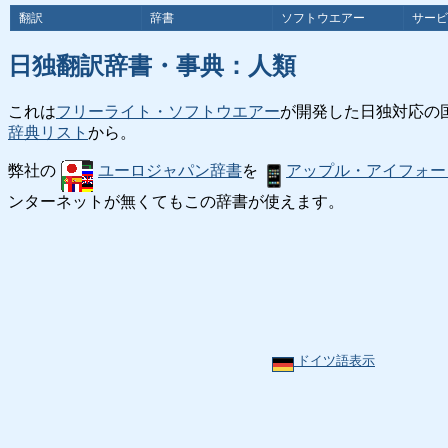
翻訳
辞書
ソフトウエアー
サービ
日独翻訳辞書・事典：人類
これは
フリーライト・ソフトウエアー
が開発した日独対応の
辞典リスト
から。
弊社の
ユーロジャパン辞書
を
アップル・アイフォー
ンターネットが無くてもこの辞書が使えます。
ドイツ語表示