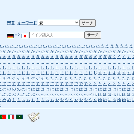
部首
キーワード
=>
い
い
い
い
い
い
い
い
い
い
い
い
い
い
い
い
い
い
い
い
い
う
う
う
う
う
う
う
か
か
か
か
か
か
か
か
か
か
か
か
か
か
か
か
か
か
か
か
か
か
か
か
か
か
か
か
き
き
き
き
き
き
き
き
き
き
き
き
き
き
き
き
き
ぎ
ぎ
ぎ
ぎ
ぎ
ぎ
ぎ
く
く
く
く
こ
こ
こ
こ
こ
こ
こ
こ
こ
こ
こ
こ
こ
こ
こ
こ
こ
こ
こ
こ
こ
こ
こ
こ
こ
こ
こ
こ
し
し
し
し
し
し
し
し
し
し
し
し
し
し
し
し
し
し
し
し
し
し
し
し
し
し
し
し
じ
じ
じ
じ
じ
じ
じ
じ
じ
じ
じ
じ
じ
じ
じ
じ
じ
じ
じ
じ
じ
す
す
す
す
す
す
す
そ
そ
そ
そ
そ
そ
そ
ぞ
ぞ
ぞ
た
た
た
た
た
た
た
た
た
た
た
た
た
た
た
た
た
た
て
て
て
て
て
て
て
て
て
て
て
て
て
て
で
で
で
で
で
と
と
と
と
と
と
と
と
と
ね
の
の
の
の
の
は
は
は
は
は
は
は
は
は
は
は
は
は
は
は
は
は
は
は
は
は
は
ぶ
ぶ
ぶ
ぶ
ぶ
ぶ
ぶ
ぶ
へ
へ
へ
へ
へ
へ
へ
へ
べ
べ
べ
ぺ
ほ
ほ
ほ
ほ
ほ
ほ
ほ
ほ
め
め
め
も
も
も
も
も
も
も
も
も
や
や
や
や
や
や
や
や
や
ゆ
ゆ
ゆ
ゆ
ゆ
ゆ
ゆ
わ