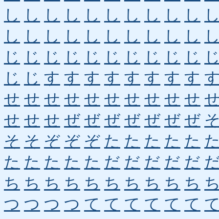
し
し
し
し
し
し
し
し
し
し
し
し
し
し
し
し
し
し
し
し
じ
じ
じ
じ
じ
じ
じ
じ
じ
じ
じ
じ
す
す
す
す
す
す
す
す
せ
せ
せ
せ
せ
せ
せ
せ
せ
せ
せ
せ
せ
ぜ
ぜ
ぜ
ぜ
ぜ
ぜ
ぜ
そ
そ
ぞ
ぞ
ぞ
た
た
た
た
た
た
た
た
た
た
だ
だ
だ
だ
だ
ち
ち
ち
ち
ち
ち
ち
ち
ち
ち
つ
つ
つ
つ
て
て
て
て
て
て