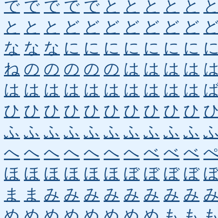
で
で
で
で
で
と
と
と
と
と
と
と
と
ど
ど
ど
ど
ど
ど
ど
な
な
な
に
に
に
に
に
に
に
ね
の
の
の
の
の
は
は
は
は
は
は
は
は
は
は
は
は
は
は
ひ
ひ
ひ
ひ
ひ
ひ
ひ
ひ
ひ
ひ
ふ
ふ
ふ
ふ
ふ
ふ
ふ
ふ
ふ
ふ
へ
へ
へ
へ
へ
へ
へ
べ
べ
べ
ほ
ほ
ほ
ほ
ほ
ほ
ぼ
ぼ
ぼ
ぼ
ま
ま
み
み
み
み
み
み
み
み
め
め
め
め
め
め
め
め
も
も