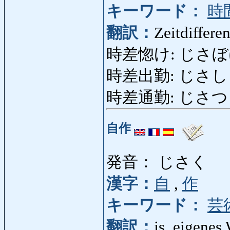
キーワード：
時
翻訳：
Zeitdiffere
時差惚け: じさぼけ: 
時差出勤: じさしゅっきん
時差通勤: じさつ
自作
発音： じさく
漢字：
自
,
作
キーワード：
芸
翻訳：
js. eigenes 