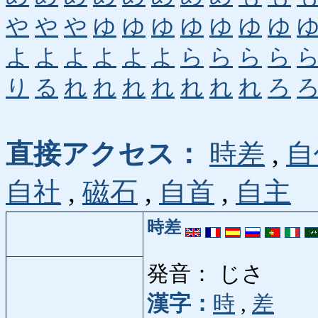
や
や
や
ゆ
ゆ
ゆ
ゆ
ゆ
ゆ
ゆ
よ
よ
よ
よ
よ
よ
ら
ら
ら
ら
り
る
れ
れ
れ
れ
れ
れ
れ
ろ
直接アクセス：
時差
,
自
自社
,
磁石
,
自首
,
自主
時差
発音： じさ
漢字：
時
,
差