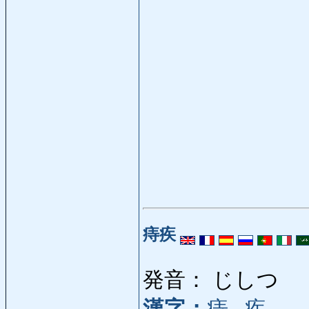
痔疾
発音： じしつ