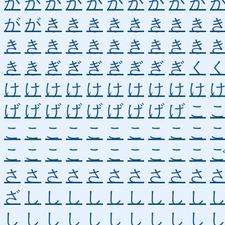
か
か
か
か
か
か
か
か
か
か
が
が
き
き
き
き
き
き
き
き
き
き
き
き
き
き
き
き
き
き
き
き
ぎ
ぎ
ぎ
ぎ
ぎ
ぎ
ぎ
く
け
け
け
け
け
け
け
け
け
け
げ
げ
げ
げ
げ
げ
げ
げ
げ
こ
こ
こ
こ
こ
こ
こ
こ
こ
こ
こ
こ
こ
こ
こ
こ
こ
こ
こ
こ
こ
さ
さ
さ
さ
さ
さ
さ
さ
さ
さ
ざ
し
し
し
し
し
し
し
し
し
し
し
し
し
し
し
し
し
し
し