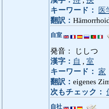
漢字：
痔
,
疾
キーワード：
医
翻訳：
Hämorrhoi
自室
発音： じしつ
漢字：
自
,
室
キーワード：
家
翻訳：
eigenes Zi
次もチェック：
自社