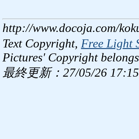
http://www.docoja.com/kok
Text Copyright,
Free Light 
Pictures' Copyright belongs
最終更新：27/05/26 17:15