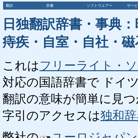
翻訳
辞書
ソフトウエアー
サービ
日独翻訳辞書・事典：
痔疾・自室・自社・磁
これは
フリーライト・ソ
対応の国語辞書で ドイ
翻訳の意味が簡単に見つ
字引のアクセスは
独和辞
弊社の
ユーロジャパン