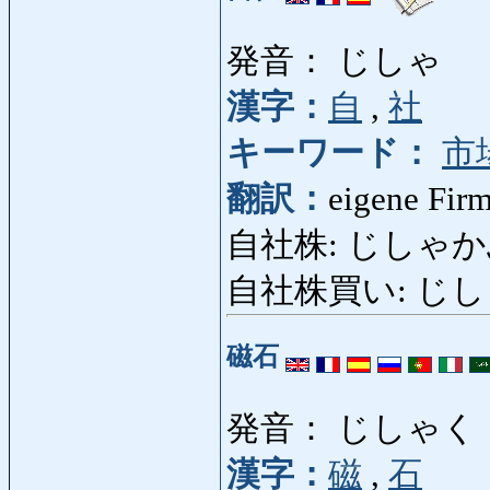
発音： じしゃ
漢字：
自
,
社
キーワード：
市
翻訳：
eigene Fir
自社株: じしゃかぶ: f
自社株買い: じしゃかぶ
磁石
発音： じしゃく
漢字：
磁
,
石