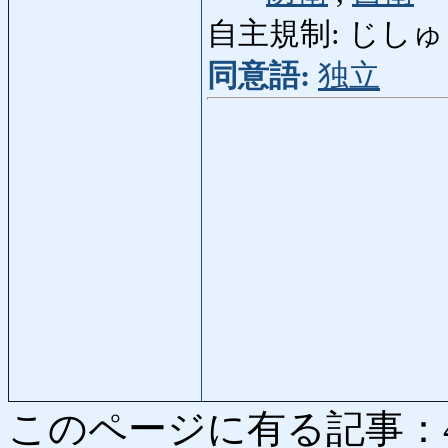
自主規制: じしゅきせい:
同意語:
独立
このページに有る記事：4173