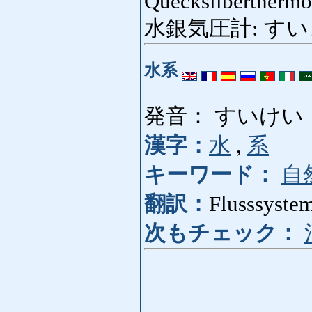
Quecksilbertherm
水銀気圧計: すいぎんき
水系
発音： すいけい
漢字：
水
,
系
キーワード：
自
翻訳：
Flusssystem
次もチェック：