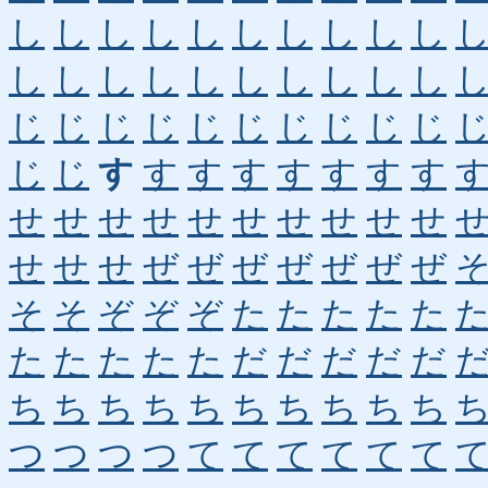
し
し
し
し
し
し
し
し
し
し
し
し
し
し
し
し
し
し
し
し
じ
じ
じ
じ
じ
じ
じ
じ
じ
じ
じ
じ
す
す
す
す
す
す
す
す
せ
せ
せ
せ
せ
せ
せ
せ
せ
せ
せ
せ
せ
ぜ
ぜ
ぜ
ぜ
ぜ
ぜ
ぜ
そ
そ
ぞ
ぞ
ぞ
た
た
た
た
た
た
た
た
た
た
だ
だ
だ
だ
だ
ち
ち
ち
ち
ち
ち
ち
ち
ち
ち
つ
つ
つ
つ
て
て
て
て
て
て