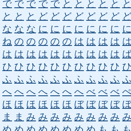
で
で
で
で
で
と
と
と
と
と
と
と
と
ど
ど
ど
ど
ど
ど
ど
な
な
な
に
に
に
に
に
に
に
ね
の
の
の
の
の
は
は
は
は
は
は
は
は
は
は
は
は
は
は
ひ
ひ
ひ
ひ
ひ
ひ
ひ
ひ
ひ
ひ
ふ
ふ
ふ
ふ
ふ
ふ
ふ
ふ
ふ
ふ
へ
へ
へ
へ
へ
へ
へ
べ
べ
べ
ほ
ほ
ほ
ほ
ほ
ほ
ぼ
ぼ
ぼ
ぼ
ま
ま
み
み
み
み
み
み
み
み
め
め
め
め
め
め
め
め
も
も