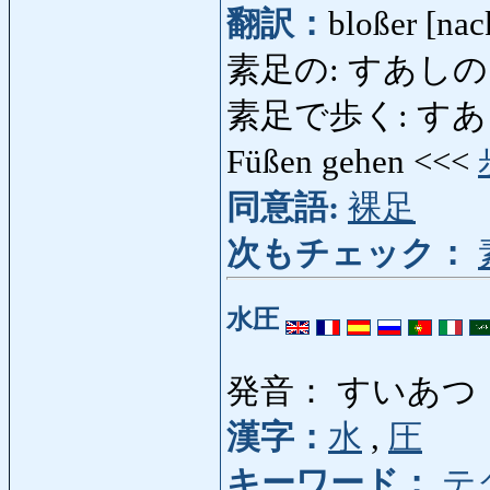
翻訳：
bloßer [nac
素足の: すあしの: b
素足で歩く: すあしである
Füßen gehen <<<
同意語:
裸足
次もチェック：
水圧
発音： すいあつ
漢字：
水
,
圧
キーワード：
テ