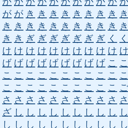
か
か
か
か
か
か
か
か
か
か
が
が
き
き
き
き
き
き
き
き
き
き
き
き
き
き
き
き
き
き
き
き
ぎ
ぎ
ぎ
ぎ
ぎ
ぎ
ぎ
く
け
け
け
け
け
け
け
け
け
け
げ
げ
げ
げ
げ
げ
げ
げ
げ
こ
こ
こ
こ
こ
こ
こ
こ
こ
こ
こ
こ
こ
こ
こ
こ
こ
こ
こ
こ
こ
さ
さ
さ
さ
さ
さ
さ
さ
さ
さ
ざ
し
し
し
し
し
し
し
し
し
し
し
し
し
し
し
し
し
し
し