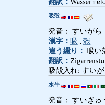
翻訳：
Wassermel
吸殻
発音： すいがら
漢字：
吸
,
殻
違う綴り：
吸い
翻訳：
Zigarrenst
吸殻入れ: すいがらいれ
水牛
発音： すいぎゅ