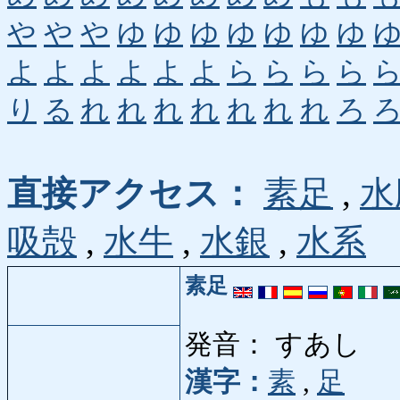
や
や
や
ゆ
ゆ
ゆ
ゆ
ゆ
ゆ
ゆ
よ
よ
よ
よ
よ
よ
ら
ら
ら
ら
り
る
れ
れ
れ
れ
れ
れ
れ
ろ
直接アクセス：
素足
,
水
吸殻
,
水牛
,
水銀
,
水系
素足
発音： すあし
漢字：
素
,
足