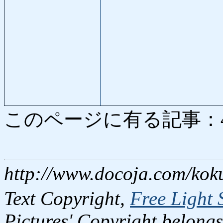
このページに有る記事：4504
http://www.docoja.com/kok
Text Copyright,
Free Light 
Pictures' Copyright belongs