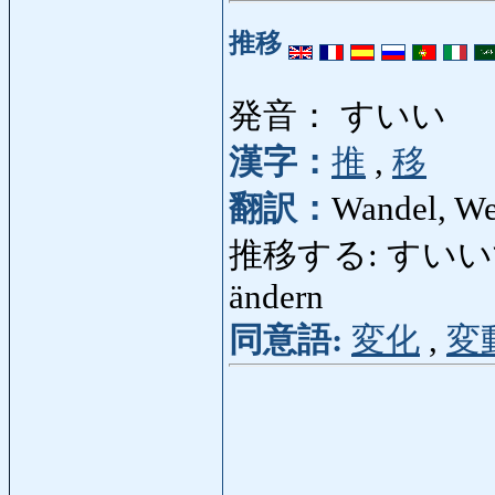
推移
発音： すいい
漢字：
推
,
移
翻訳：
Wandel, We
推移する: すいいする: s
ändern
同意語:
変化
,
変