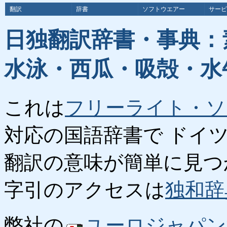
翻訳
辞書
ソフトウエアー
サービ
日独翻訳辞書・事典：
水泳・西瓜・吸殻・水
これは
フリーライト・ソ
対応の国語辞書で ドイ
翻訳の意味が簡単に見つ
字引のアクセスは
独和辞
弊社の
ユーロジャパン