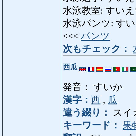
水泳教室: すいえいき
水泳パンツ: すいえいぱ
<<<
パンツ
次もチェック：
西瓜
発音： すいか
漢字：
西
,
瓜
違う綴り：
スイ
キーワード：
果