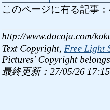
このページに有る記事：4881
http://www.docoja.com/kok
Text Copyright,
Free Light 
Pictures' Copyright belongs
最終更新：27/05/26 17:15