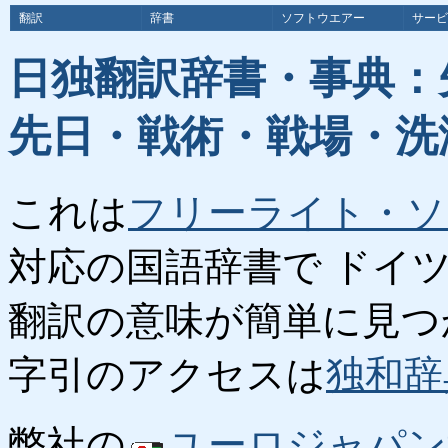
翻訳
辞書
ソフトウエアー
サービ
日独翻訳辞書・事典：
先日・戦術・戦場・洗
これは
フリーライト・ソ
対応の国語辞書で ドイ
翻訳の意味が簡単に見つ
字引のアクセスは
独和辞
弊社の
ユーロジャパン