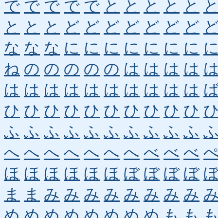
で
で
で
で
で
と
と
と
と
と
と
と
と
ど
ど
ど
ど
ど
ど
ど
な
な
な
に
に
に
に
に
に
に
ね
の
の
の
の
の
は
は
は
は
は
は
は
は
は
は
は
は
は
は
ひ
ひ
ひ
ひ
ひ
ひ
ひ
ひ
ひ
ひ
ふ
ふ
ふ
ふ
ふ
ふ
ふ
ふ
ふ
ふ
へ
へ
へ
へ
へ
へ
へ
べ
べ
べ
ほ
ほ
ほ
ほ
ほ
ほ
ぼ
ぼ
ぼ
ぼ
ま
ま
み
み
み
み
み
み
み
み
め
め
め
め
め
め
め
め
も
も