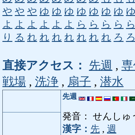
や
や
や
ゆ
ゆ
ゆ
ゆ
ゆ
ゆ
ゆ
よ
よ
よ
よ
よ
よ
ら
ら
ら
ら
り
る
れ
れ
れ
れ
れ
れ
れ
ろ
直接アクセス：
先週
,
専
戦場
,
洗浄
,
扇子
,
潜水
先週
発音： せんしゅ
漢字：
先
,
週