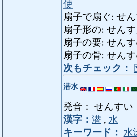
使
扇子で扇ぐ: せん
扇子形の: せんすがたの
扇子の要: せんすのかなめ
扇子の骨: せんすのほ
次もチェック：
潜水
発音： せんすい
漢字：
潜
,
水
キーワード：
水