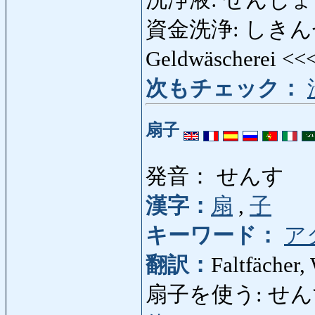
資金洗浄: しきんせん
Geldwäscherei <<
次もチェック：
扇子
発音： せんす
漢字：
扇
,
子
キーワード：
ア
翻訳：
Faltfächer,
扇子を使う: せんすをつか