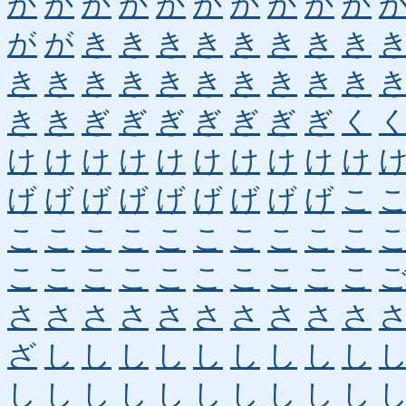
か
か
か
か
か
か
か
か
か
か
が
が
き
き
き
き
き
き
き
き
き
き
き
き
き
き
き
き
き
き
き
き
ぎ
ぎ
ぎ
ぎ
ぎ
ぎ
ぎ
く
け
け
け
け
け
け
け
け
け
け
げ
げ
げ
げ
げ
げ
げ
げ
げ
こ
こ
こ
こ
こ
こ
こ
こ
こ
こ
こ
こ
こ
こ
こ
こ
こ
こ
こ
こ
こ
さ
さ
さ
さ
さ
さ
さ
さ
さ
さ
ざ
し
し
し
し
し
し
し
し
し
し
し
し
し
し
し
し
し
し
し