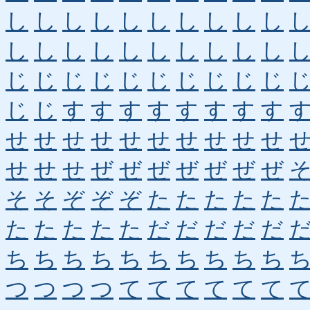
し
し
し
し
し
し
し
し
し
し
し
し
し
し
し
し
し
し
し
し
じ
じ
じ
じ
じ
じ
じ
じ
じ
じ
じ
じ
す
す
す
す
す
す
す
す
せ
せ
せ
せ
せ
せ
せ
せ
せ
せ
せ
せ
せ
ぜ
ぜ
ぜ
ぜ
ぜ
ぜ
ぜ
そ
そ
ぞ
ぞ
ぞ
た
た
た
た
た
た
た
た
た
た
だ
だ
だ
だ
だ
ち
ち
ち
ち
ち
ち
ち
ち
ち
ち
つ
つ
つ
つ
て
て
て
て
て
て