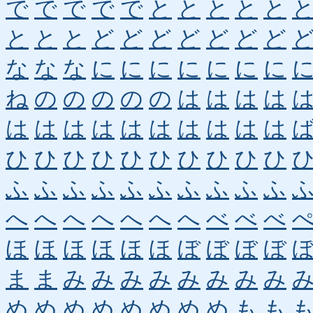
で
で
で
で
で
と
と
と
と
と
と
と
と
ど
ど
ど
ど
ど
ど
ど
な
な
な
に
に
に
に
に
に
に
ね
の
の
の
の
の
は
は
は
は
は
は
は
は
は
は
は
は
は
は
ひ
ひ
ひ
ひ
ひ
ひ
ひ
ひ
ひ
ひ
ふ
ふ
ふ
ふ
ふ
ふ
ふ
ふ
ふ
ふ
へ
へ
へ
へ
へ
へ
へ
べ
べ
べ
ほ
ほ
ほ
ほ
ほ
ほ
ぼ
ぼ
ぼ
ぼ
ま
ま
み
み
み
み
み
み
み
み
め
め
め
め
め
め
め
め
も
も