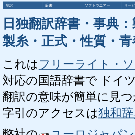
翻訳
辞書
ソフトウエアー
サービ
日独翻訳辞書・事典：
製糸・正式・性質・青
これは
フリーライト・ソ
対応の国語辞書で ドイ
翻訳の意味が簡単に見つ
字引のアクセスは
独和辞
弊社の
ユーロジャパン