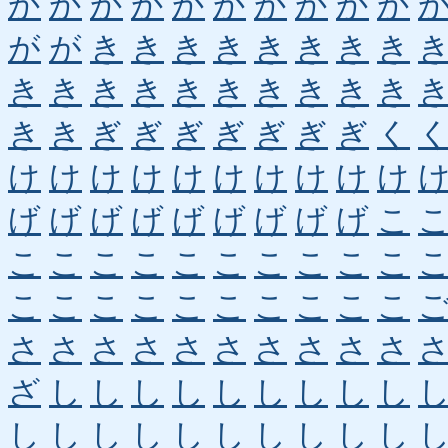
か
か
か
か
か
か
か
か
か
か
が
が
き
き
き
き
き
き
き
き
き
き
き
き
き
き
き
き
き
き
き
き
ぎ
ぎ
ぎ
ぎ
ぎ
ぎ
ぎ
く
け
け
け
け
け
け
け
け
け
け
げ
げ
げ
げ
げ
げ
げ
げ
げ
こ
こ
こ
こ
こ
こ
こ
こ
こ
こ
こ
こ
こ
こ
こ
こ
こ
こ
こ
こ
こ
さ
さ
さ
さ
さ
さ
さ
さ
さ
さ
ざ
し
し
し
し
し
し
し
し
し
し
し
し
し
し
し
し
し
し
し