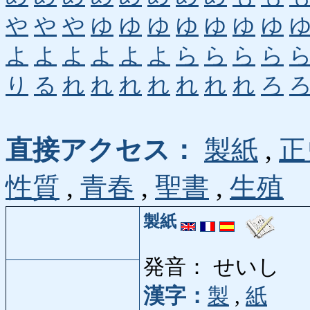
や
や
や
ゆ
ゆ
ゆ
ゆ
ゆ
ゆ
ゆ
よ
よ
よ
よ
よ
よ
ら
ら
ら
ら
り
る
れ
れ
れ
れ
れ
れ
れ
ろ
直接アクセス：
製紙
,
正
性質
,
青春
,
聖書
,
生殖
製紙
発音： せいし
漢字：
製
,
紙