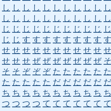
し
し
し
し
し
し
し
し
し
し
し
し
し
し
し
し
し
し
し
し
じ
じ
じ
じ
じ
じ
じ
じ
じ
じ
じ
じ
す
す
す
す
す
す
す
す
せ
せ
せ
せ
せ
せ
せ
せ
せ
せ
せ
せ
せ
ぜ
ぜ
ぜ
ぜ
ぜ
ぜ
ぜ
そ
そ
ぞ
ぞ
ぞ
た
た
た
た
た
た
た
た
た
た
だ
だ
だ
だ
だ
ち
ち
ち
ち
ち
ち
ち
ち
ち
ち
つ
つ
つ
つ
て
て
て
て
て
て