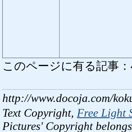
このページに有る記事：4661
http://www.docoja.com/kok
Text Copyright,
Free Light 
Pictures' Copyright belongs