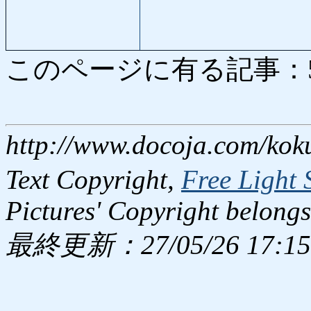
このページに有る記事：5024
http://www.docoja.com/kok
Text Copyright,
Free Light 
Pictures' Copyright belongs
最終更新：27/05/26 17:15