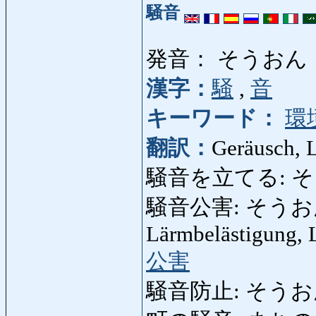
騒音
発音： そうおん
漢字：
騒
,
音
キーワード：
環
翻訳：
Geräusch, 
騒音を立てる: そう
騒音公害: そうおんこう
Lärmbelästigung,
公害
騒音防止: そうおんぼう