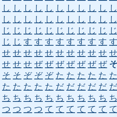
し
し
し
し
し
し
し
し
し
し
し
し
し
し
し
し
し
し
し
し
じ
じ
じ
じ
じ
じ
じ
じ
じ
じ
じ
じ
す
す
す
す
す
す
す
す
せ
せ
せ
せ
せ
せ
せ
せ
せ
せ
せ
せ
せ
ぜ
ぜ
ぜ
ぜ
ぜ
ぜ
ぜ
そ
そ
ぞ
ぞ
ぞ
た
た
た
た
た
た
た
た
た
た
だ
だ
だ
だ
だ
ち
ち
ち
ち
ち
ち
ち
ち
ち
ち
つ
つ
つ
つ
て
て
て
て
て
て