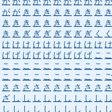
か
か
か
か
か
か
か
か
か
か
が
が
き
き
き
き
き
き
き
き
き
き
き
き
き
き
き
き
き
き
き
き
ぎ
ぎ
ぎ
ぎ
ぎ
ぎ
ぎ
く
け
け
け
け
け
け
け
け
け
け
げ
げ
げ
げ
げ
げ
げ
げ
げ
こ
こ
こ
こ
こ
こ
こ
こ
こ
こ
こ
こ
こ
こ
こ
こ
こ
こ
こ
こ
こ
さ
さ
さ
さ
さ
さ
さ
さ
さ
さ
ざ
し
し
し
し
し
し
し
し
し
し
し
し
し
し
し
し
し
し
し