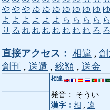
や
や
や
ゆ
ゆ
ゆ
ゆ
ゆ
ゆ
ゆ
よ
よ
よ
よ
よ
よ
ら
ら
ら
ら
り
る
れ
れ
れ
れ
れ
れ
れ
ろ
直接アクセス：
相違
,
創
創刊
,
送還
,
総額
,
送金
相違
発音： そうい
漢字：
相
,
違