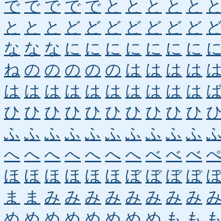
で
で
で
で
で
と
と
と
と
と
と
と
と
ど
ど
ど
ど
ど
ど
ど
な
な
な
に
に
に
に
に
に
に
ね
の
の
の
の
の
は
は
は
は
は
は
は
は
は
は
は
は
は
は
ひ
ひ
ひ
ひ
ひ
ひ
ひ
ひ
ひ
ひ
ふ
ふ
ふ
ふ
ふ
ふ
ふ
ふ
ふ
ふ
へ
へ
へ
へ
へ
へ
へ
べ
べ
べ
ほ
ほ
ほ
ほ
ほ
ほ
ぼ
ぼ
ぼ
ぼ
ま
ま
み
み
み
み
み
み
み
み
め
め
め
め
め
め
め
め
も
も