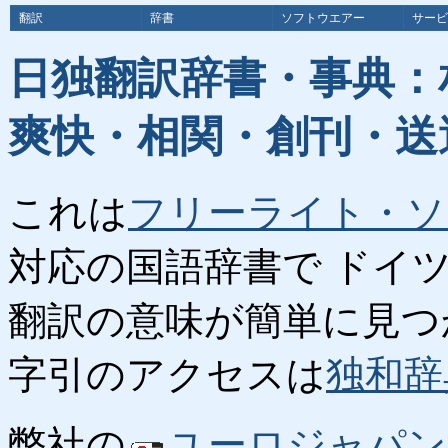
翻訳
辞書
ソフトウエアー
サービ
日独翻訳辞書・事典：
爽快・相関・創刊・送
これは
フリーライト・ソ
対応の国語辞書で ドイ
翻訳の意味が簡単に見つ
字引のアクセスは
独和辞
弊社の
ユーロジャパン