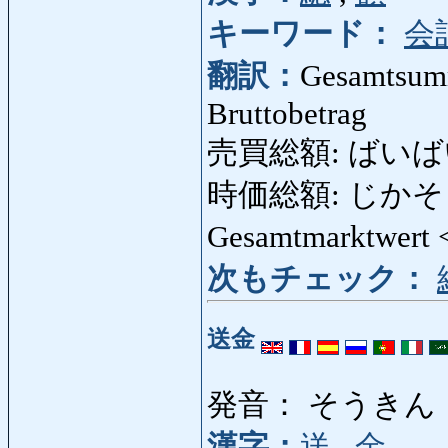
キーワード：
会
翻訳：
Gesamtsumm
Bruttobetrag
売買総額: ばいばいそ
時価総額: じかそうがく:
Gesamtmarktwert
次もチェック：
送金
発音： そうきん
漢字：
送
,
金