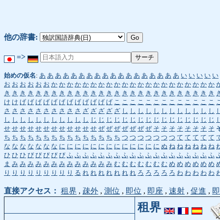
他の辞書:
=>
始めの仮名
:
あ
あ
あ
あ
あ
あ
あ
あ
あ
あ
あ
あ
あ
あ
あ
あ
あ
あ
い
い
い
い
い
お
お
お
お
お
お
か
か
か
か
か
か
か
か
か
か
か
か
か
か
か
か
か
か
か
か
か
き
き
き
き
き
き
き
き
き
き
き
き
き
き
き
き
き
き
き
き
き
き
き
き
き
き
き
け
け
げ
げ
げ
げ
げ
げ
げ
げ
げ
げ
げ
げ
こ
こ
こ
こ
こ
こ
こ
こ
こ
こ
こ
こ
こ
さ
さ
さ
さ
さ
さ
さ
さ
さ
さ
ざ
ざ
ざ
ざ
ざ
し
し
し
し
し
し
し
し
し
し
し
し
し
し
し
し
し
し
し
し
し
し
し
じ
じ
じ
じ
じ
じ
じ
じ
じ
じ
じ
じ
じ
じ
じ
じ
せ
せ
せ
せ
せ
せ
せ
せ
せ
せ
せ
せ
ぜ
ぜ
ぜ
ぜ
ぜ
ぜ
ぜ
そ
そ
そ
そ
そ
そ
そ
そ
ち
ち
ち
ち
ち
ち
ち
ち
ち
ち
ち
ち
ち
ち
ち
つ
つ
つ
つ
つ
つ
つ
て
て
て
て
て
な
な
な
な
な
な
な
に
に
に
に
に
に
に
に
に
に
に
に
に
ぬ
ね
ね
ね
ね
ね
ね
ひ
ひ
ひ
び
び
び
び
び
ふ
ふ
ふ
ふ
ふ
ふ
ふ
ふ
ふ
ふ
ふ
ふ
ふ
ふ
ふ
ふ
ふ
ふ
ふ
ま
み
み
み
み
み
み
み
み
み
み
み
み
み
む
む
む
む
む
む
む
め
め
め
め
め
め
り
り
り
り
り
り
り
り
り
る
れ
れ
れ
れ
れ
れ
れ
ろ
ろ
ろ
ろ
ろ
わ
わ
わ
わ
わ
直接アクセス：
租界
,
疎外
,
測位
,
即位
,
即座
,
速射
,
促進
,
即
租界