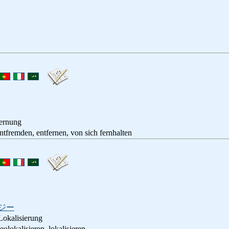
ernung
en, entfernen, von sich fernhalten
ジー
Lokalisierung
isieren, lokalisieren