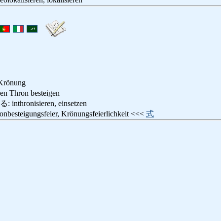
 Krönung
hron besteigen
ronisieren, einsetzen
eigungsfeier, Krönungsfeierlichkeit <<<
式