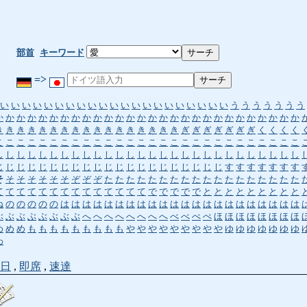
部首
キーワード
=>
い
い
い
い
い
い
い
い
い
い
い
い
い
い
い
い
い
い
い
い
い
う
う
う
う
う
う
う
か
か
か
か
か
か
か
か
か
か
か
か
か
か
か
か
か
か
か
か
か
か
か
か
か
か
か
か
き
き
き
き
き
き
き
き
き
き
き
き
き
き
き
き
き
ぎ
ぎ
ぎ
ぎ
ぎ
ぎ
ぎ
く
く
く
く
こ
こ
こ
こ
こ
こ
こ
こ
こ
こ
こ
こ
こ
こ
こ
こ
こ
こ
こ
こ
こ
こ
こ
こ
こ
こ
こ
こ
し
し
し
し
し
し
し
し
し
し
し
し
し
し
し
し
し
し
し
し
し
し
し
し
し
し
し
し
じ
じ
じ
じ
じ
じ
じ
じ
じ
じ
じ
じ
じ
じ
じ
じ
じ
じ
じ
じ
じ
す
す
す
す
す
す
す
そ
そ
そ
そ
そ
そ
そ
ぞ
ぞ
ぞ
た
た
た
た
た
た
た
た
た
た
た
た
た
た
た
た
た
た
て
て
て
て
て
て
て
て
て
て
て
て
て
て
で
で
で
で
で
と
と
と
と
と
と
と
と
と
ね
の
の
の
の
の
は
は
は
は
は
は
は
は
は
は
は
は
は
は
は
は
は
は
は
は
は
は
ぶ
ぶ
ぶ
ぶ
ぶ
ぶ
ぶ
ぶ
へ
へ
へ
へ
へ
へ
へ
へ
べ
べ
べ
ぺ
ほ
ほ
ほ
ほ
ほ
ほ
ほ
ほ
め
め
め
も
も
も
も
も
も
も
も
も
や
や
や
や
や
や
や
や
や
ゆ
ゆ
ゆ
ゆ
ゆ
ゆ
ゆ
わ
日
,
即席
,
速達