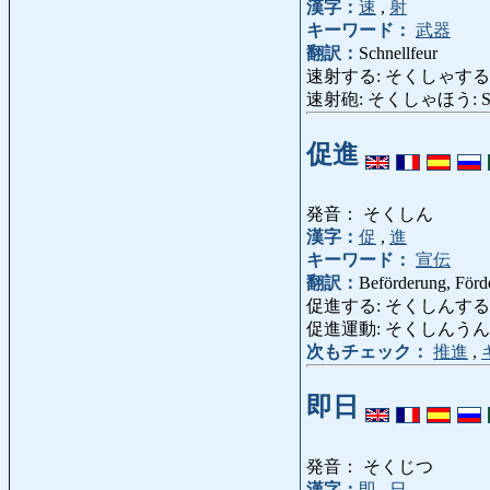
漢字：
速
,
射
キーワード：
武器
翻訳：
Schnellfeur
速射する: そくしゃする: schn
速射砲: そくしゃほう: Schne
促進
発音： そくしん
漢字：
促
,
進
キーワード：
宣伝
翻訳：
Beförderung, Förd
促進する: そくしんする: beför
促進運動: そくしんうんどう: Be
次もチェック：
推進
,
即日
発音： そくじつ
漢字：
即
,
日