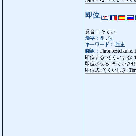
即位
発音： そくい
漢字：
即
,
位
キーワード：
歴史
翻訳：
Thronbesteigung,
即位する: そくいする: den T
即位させる: そくいさせる: inth
即位式: そくいしき: Thronbest