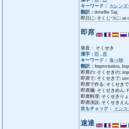
キーワード：
カレンダ
翻訳：
derselbe Tag
即日に: そくじつに: an dem
即席
発音： そくせき
漢字：
即
,
席
キーワード：
食べ物
翻訳：
Improvisation, Imp
即席の: そくせきの: improvisiert
即席で: そくせきで: unvorbereite
即席で作る: そくせきでつくる: e
即席麺: そくせきめん: Fert
即席料理: そくせきりょうり: im
即席演説: そくせきえんぜつ: i
次もチェック：
インス
速達