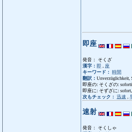
即座
発音： そくざ
漢字：
即
,
座
キーワード：
時間
翻訳：
Unverzüglichkeit, S
即座の: そくざの: sofortig, au
即座に: そずざに: sofort, au
次もチェック：
迅速
,
速射
発音： そくしゃ