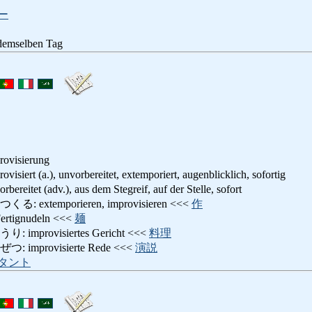
ー
selben Tag
rovisierung
 (a.), unvorbereitet, extemporiert, augenblicklich, sofortig
t (adv.), aus dem Stegreif, auf der Stelle, sofort
xtemporieren, improvisieren <<<
作
ignudeln <<<
麺
provisiertes Gericht <<<
料理
mprovisierte Rede <<<
演説
タント