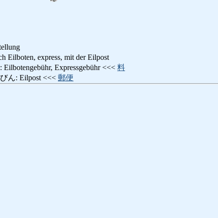
tellung
oten, express, mit der Eilpost
tengebühr, Expressgebühr <<<
料
 Eilpost <<<
郵便