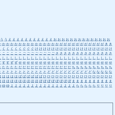
う
う
え
え
え
え
え
え
え
え
え
え
え
お
お
お
お
お
お
お
お
お
お
お
お
お
お
か
か
か
か
か
か
か
か
か
か
か
か
か
か
か
が
が
が
が
が
が
が
が
が
が
が
き
き
く
く
く
く
く
く
ぐ
ぐ
ぐ
け
け
け
け
け
け
け
け
け
け
け
け
け
け
け
け
け
け
け
こ
こ
こ
こ
こ
こ
ご
ご
ご
ご
ご
ご
ご
ご
さ
さ
さ
さ
さ
さ
さ
さ
さ
さ
さ
さ
さ
さ
し
し
し
し
し
し
し
し
し
し
し
し
し
し
し
し
し
し
し
し
し
し
し
し
し
し
し
し
す
す
す
ず
ず
せ
せ
せ
せ
せ
せ
せ
せ
せ
せ
せ
せ
せ
せ
せ
せ
せ
せ
せ
せ
せ
せ
せ
た
た
た
た
た
だ
だ
だ
だ
だ
だ
だ
だ
だ
だ
だ
だ
だ
ち
ち
ち
ち
ち
ち
ち
ち
ち
ち
と
と
と
と
と
と
と
と
と
と
と
と
ど
ど
ど
ど
ど
ど
ど
ど
ど
ど
ど
な
な
な
な
な
は
は
は
は
は
ば
ば
ば
ば
ば
ば
ひ
ひ
ひ
ひ
ひ
ひ
ひ
ひ
ひ
ひ
ひ
ひ
ひ
ひ
ひ
ひ
ひ
ほ
ほ
ほ
ほ
ほ
ほ
ほ
ほ
ほ
ほ
ぼ
ぼ
ぼ
ぼ
ぼ
ぼ
ぼ
ぼ
ま
ま
ま
ま
ま
ま
ま
ま
ま
ま
ゆ
ゆ
ゆ
よ
よ
よ
よ
よ
よ
よ
よ
よ
よ
よ
よ
よ
よ
よ
よ
ら
ら
ら
ら
ら
り
り
り
り