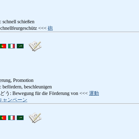
ell schießen
llfeurgeschütz <<<
砲
erung, Promotion
dern, beschleunigen
wegung für die Förderung von <<<
運動
キャンペーン