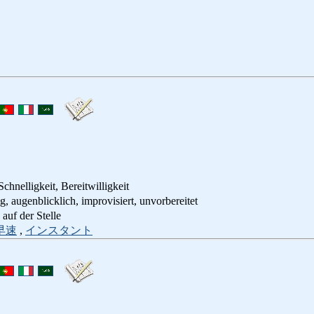
chnelligkeit, Bereitwilligkeit
genblicklich, improvisiert, unvorbereitet
f der Stelle
早速
,
インスタント