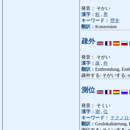
発音： そかい
漢字：
租
,
界
キーワード：
歴史
翻訳：
Konzession
疎外
発音： そがい
漢字：
疎
,
外
翻訳：
Entfremdung, Entf
疎外する: そがいする: entfremd
測位
発音： そくい
漢字：
測
,
位
キーワード：
テクノロ
翻訳：
Geolokalisierung, 
測位する: そくいする: geolokal