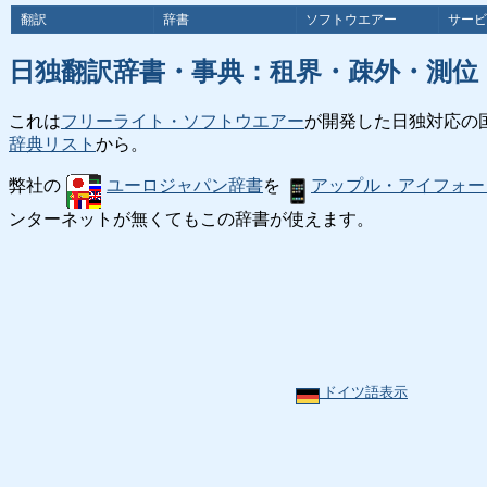
翻訳
辞書
ソフトウエアー
サービ
日独翻訳辞書・事典：租界・疎外・測位
これは
フリーライト・ソフトウエアー
が開発した日独対応の
辞典リスト
から。
弊社の
ユーロジャパン辞書
を
アップル・アイフォー
ンターネットが無くてもこの辞書が使えます。
ドイツ語表示