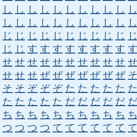
し
し
し
し
し
し
し
し
し
し
し
し
し
し
し
し
し
し
し
し
じ
じ
じ
じ
じ
じ
じ
じ
じ
じ
じ
じ
す
す
す
す
す
す
す
す
せ
せ
せ
せ
せ
せ
せ
せ
せ
せ
せ
せ
せ
ぜ
ぜ
ぜ
ぜ
ぜ
ぜ
ぜ
そ
そ
ぞ
ぞ
ぞ
た
た
た
た
た
た
た
た
た
た
だ
だ
だ
だ
だ
ち
ち
ち
ち
ち
ち
ち
ち
ち
ち
つ
つ
つ
つ
て
て
て
て
て
て