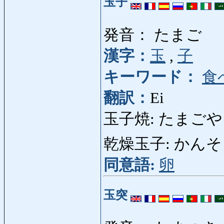
玉子
発音： たまご
漢字：
玉
,
子
キーワード：
食
翻訳：
Ei
玉子焼: たまごやき: 
乾燥玉子: かんそうた
同意語:
卵
玉突