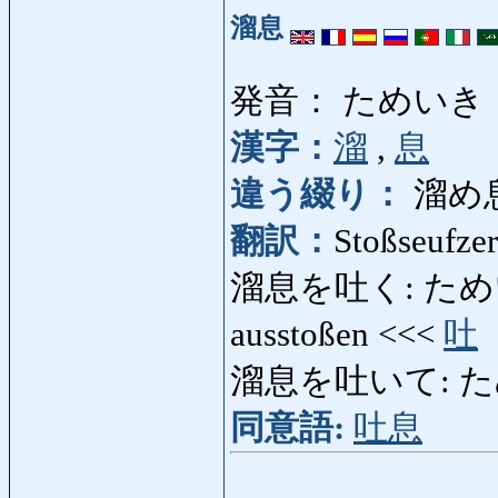
溜息
発音： ためいき
漢字：
溜
,
息
違う綴り：
溜め息
翻訳：
Stoßseufzer
溜息を吐く: ためいきをつ
ausstoßen <<<
吐
溜息を吐いて: ためい
同意語:
吐息