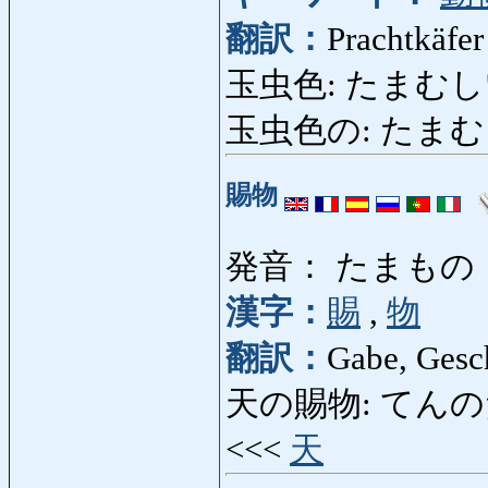
翻訳：
Prachtkäfer
玉虫色: たまむしいろ:
玉虫色の: たまむしいろ
賜物
発音： たまもの
漢字：
賜
,
物
翻訳：
Gabe, Gesc
天の賜物: てんのたまも
<<<
天