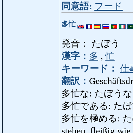
同意語:
フード
多忙
発音： たぼう
漢字：
多
,
忙
キーワード：
仕
翻訳：
Geschäftsd
多忙な: たぼうな: be
多忙である: たぼうであ
多忙を極める: たぼうを
stehen, fleißig wi