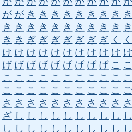
か
か
か
か
か
か
か
か
か
か
が
が
き
き
き
き
き
き
き
き
き
き
き
き
き
き
き
き
き
き
き
き
ぎ
ぎ
ぎ
ぎ
ぎ
ぎ
ぎ
く
け
け
け
け
け
け
け
け
け
け
げ
げ
げ
げ
げ
げ
げ
げ
げ
こ
こ
こ
こ
こ
こ
こ
こ
こ
こ
こ
こ
こ
こ
こ
こ
こ
こ
こ
こ
こ
さ
さ
さ
さ
さ
さ
さ
さ
さ
さ
ざ
し
し
し
し
し
し
し
し
し
し
し
し
し
し
し
し
し
し
し