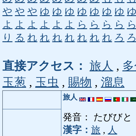
や
や
や
ゆ
ゆ
ゆ
ゆ
ゆ
ゆ
ゆ
よ
よ
よ
よ
よ
よ
ら
ら
ら
ら
り
る
れ
れ
れ
れ
れ
れ
れ
ろ
直接アクセス：
旅人
,
多
玉葱
,
玉虫
,
賜物
,
溜息
旅人
発音： たびびと
漢字：
旅
,
人