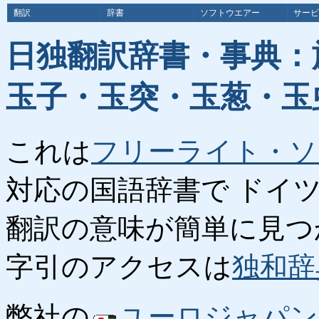
翻訳
辞書
ソフトウエアー
サービ
日独翻訳辞書・事典：
玉子・玉突・玉葱・玉
これは
フリーライト・ソ
対応の国語辞書で ドイ
翻訳の意味が簡単に見つ
字引のアクセスは
独和辞
弊社の
ユーロジャパン