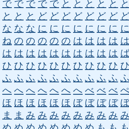
で
で
で
で
で
と
と
と
と
と
と
と
と
ど
ど
ど
ど
ど
ど
ど
な
な
な
に
に
に
に
に
に
に
ね
の
の
の
の
の
は
は
は
は
は
は
は
は
は
は
は
は
は
は
ひ
ひ
ひ
ひ
ひ
ひ
ひ
ひ
ひ
ひ
ふ
ふ
ふ
ふ
ふ
ふ
ふ
ふ
ふ
ふ
へ
へ
へ
へ
へ
へ
へ
べ
べ
べ
ほ
ほ
ほ
ほ
ほ
ほ
ぼ
ぼ
ぼ
ぼ
ま
ま
み
み
み
み
み
み
み
み
め
め
め
め
め
め
め
め
も
も