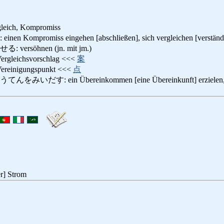
gleich, Kompromiss
promiss eingehen [abschließen], sich vergleichen [verständigen
rsöhnen (jn. mit jm.)
eichsvorschlag <<<
案
nigungspunkt <<<
点
: ein Übereinkommen [eine Übereinkunft] erzielen, zu 
r] Strom