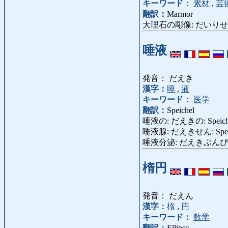
キーワード：
素材
,
芸
翻訳：
Marmor
大理石の彫像: だいりせきのち
唾液
発音： だえき
漢字：
唾
,
液
キーワード：
医学
翻訳：
Speichel
唾液の: だえきの: Speich
唾液腺: だえきせん: Speich
唾液分泌: だえきぶんぴ: Saliv
楕円
発音： だえん
漢字：
楕
,
円
キーワード：
数学
翻訳：
Ellipse