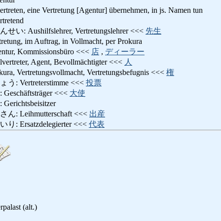
, eine Vertretung [Agentur] übernehmen, in js. Namen tun
retend
shilfslehrer, Vertretungslehrer <<<
先生
g, im Auftrag, in Vollmacht, per Prokura
, Kommissionsbüro <<<
店
,
ディーラー
eter, Agent, Bevollmächtigter <<<
人
Vertretungsvollmacht, Vertretungsbefugnis <<<
権
ertreterstimme <<<
投票
chäftsträger <<<
大使
chtsbeisitzer
eihmutterschaft <<<
出産
rsatzdelegierter <<<
代表
palast (alt.)