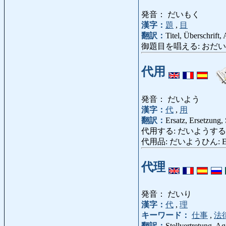
発音： だいもく
漢字：
題
,
目
翻訳：
Titel, Überschrift
御題目を唱える: おだいもくをとなえる:
代用
発音： だいよう
漢字：
代
,
用
翻訳：
Ersatz, Ersetzung,
代用する: だいようする: an die St
代用品: だいようひん: Ersatzmi
代理
発音： だいり
漢字：
代
,
理
キーワード：
仕事
,
法
翻訳：
Stellvertretung, Ag