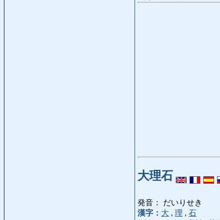
大理石
発音： だいりせき
漢字：
大
,
理
,
石