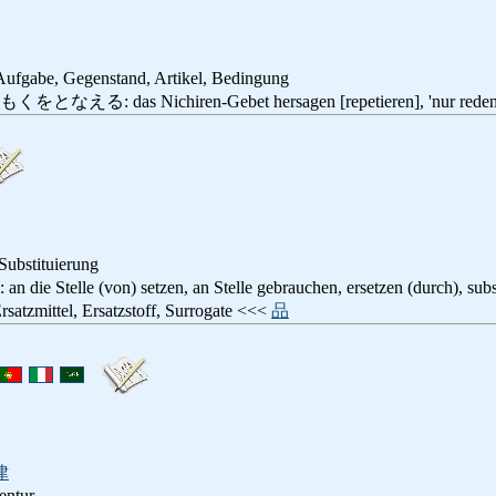
, Aufgabe, Gegenstand, Artikel, Bedingung
 das Nichiren-Gebet hersagen [repetieren], 'nur reden, o
 Substituierung
elle (von) setzen, an Stelle gebrauchen, ersetzen (durch), subst
ttel, Ersatzstoff, Surrogate <<<
品
律
entur