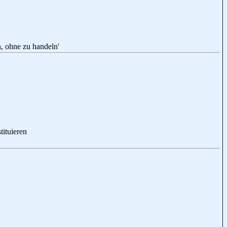
hne zu handeln'
ituieren