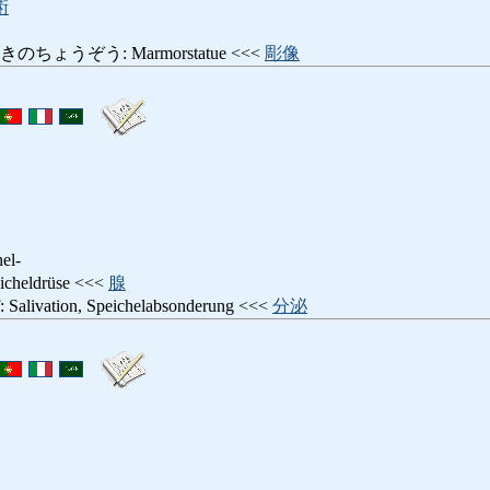
術
ょうぞう: Marmorstatue <<<
彫像
el-
eldrüse <<<
腺
ation, Speichelabsonderung <<<
分泌