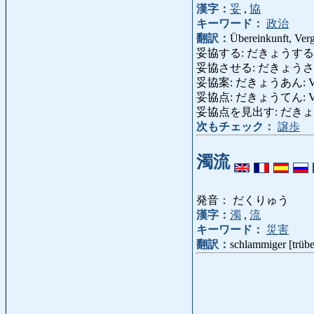
漢字：
妥
,
協
キーワード：
政治
翻訳：
Übereinkunft, Ver
妥協する: だきょうする: einen Kom
妥協させる: だきょうさせる: ve
妥協案: だきょうあん: Vergl
妥協点: だきょうてん: Verei
妥協点を見出す: だきょうてんをみいだす
次もチェック：
譲歩
濁流
発音： だくりゅう
漢字：
濁
,
流
キーワード：
災害
翻訳：
schlammiger [trübe