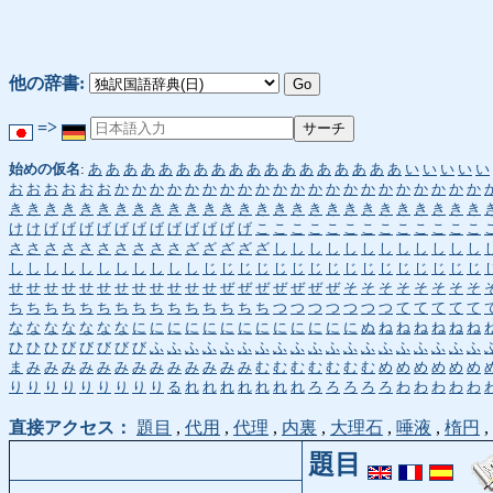
他の辞書:
=>
始めの仮名
:
あ
あ
あ
あ
あ
あ
あ
あ
あ
あ
あ
あ
あ
あ
あ
あ
あ
あ
い
い
い
い
い
お
お
お
お
お
お
か
か
か
か
か
か
か
か
か
か
か
か
か
か
か
か
か
か
か
か
か
き
き
き
き
き
き
き
き
き
き
き
き
き
き
き
き
き
き
き
き
き
き
き
き
き
き
き
け
け
げ
げ
げ
げ
げ
げ
げ
げ
げ
げ
げ
げ
こ
こ
こ
こ
こ
こ
こ
こ
こ
こ
こ
こ
こ
さ
さ
さ
さ
さ
さ
さ
さ
さ
さ
ざ
ざ
ざ
ざ
ざ
し
し
し
し
し
し
し
し
し
し
し
し
し
し
し
し
し
し
し
し
し
し
し
じ
じ
じ
じ
じ
じ
じ
じ
じ
じ
じ
じ
じ
じ
じ
じ
せ
せ
せ
せ
せ
せ
せ
せ
せ
せ
せ
せ
ぜ
ぜ
ぜ
ぜ
ぜ
ぜ
ぜ
そ
そ
そ
そ
そ
そ
そ
そ
ち
ち
ち
ち
ち
ち
ち
ち
ち
ち
ち
ち
ち
ち
ち
つ
つ
つ
つ
つ
つ
つ
て
て
て
て
て
な
な
な
な
な
な
な
に
に
に
に
に
に
に
に
に
に
に
に
に
ぬ
ね
ね
ね
ね
ね
ね
ひ
ひ
ひ
び
び
び
び
び
ふ
ふ
ふ
ふ
ふ
ふ
ふ
ふ
ふ
ふ
ふ
ふ
ふ
ふ
ふ
ふ
ふ
ふ
ふ
ま
み
み
み
み
み
み
み
み
み
み
み
み
み
む
む
む
む
む
む
む
め
め
め
め
め
め
り
り
り
り
り
り
り
り
り
る
れ
れ
れ
れ
れ
れ
れ
ろ
ろ
ろ
ろ
ろ
わ
わ
わ
わ
わ
直接アクセス：
題目
,
代用
,
代理
,
内裏
,
大理石
,
唾液
,
楕円
,
題目