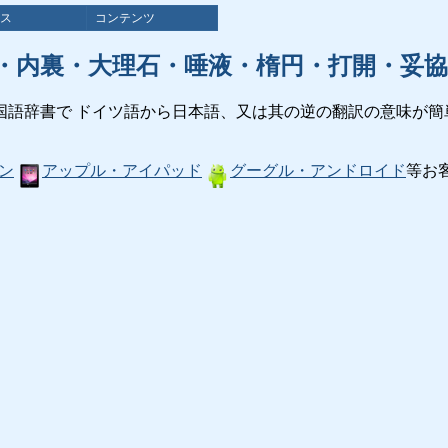
ス
コンテンツ
・内裏・大理石・唾液・楕円・打開・妥協
国語辞書で ドイツ語から日本語、又は其の逆の翻訳の意味が簡
ン
アップル・アイパッド
グーグル・アンドロイド
等お