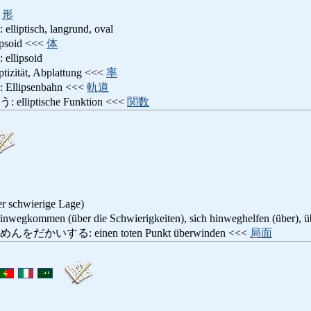
<
形
isch, langrund, oval
soid <<<
体
lipsoid
ität, Abplattung <<<
率
ipsenbahn <<<
軌道
iptische Funktion <<<
関数
r schwierige Lage)
men (über die Schwierigkeiten), sich hinweghelfen (über), übe
いする: einen toten Punkt überwinden <<<
局面