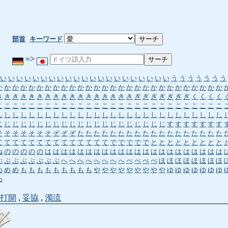
部首
キーワード
=>
い
い
い
い
い
い
い
い
い
い
い
い
い
い
い
い
い
い
い
い
い
う
う
う
う
う
う
う
か
か
か
か
か
か
か
か
か
か
か
か
か
か
か
か
か
か
か
か
か
か
か
か
か
か
か
か
き
き
き
き
き
き
き
き
き
き
き
き
き
き
き
き
き
ぎ
ぎ
ぎ
ぎ
ぎ
ぎ
ぎ
く
く
く
く
こ
こ
こ
こ
こ
こ
こ
こ
こ
こ
こ
こ
こ
こ
こ
こ
こ
こ
こ
こ
こ
こ
こ
こ
こ
こ
こ
こ
し
し
し
し
し
し
し
し
し
し
し
し
し
し
し
し
し
し
し
し
し
し
し
し
し
し
し
し
じ
じ
じ
じ
じ
じ
じ
じ
じ
じ
じ
じ
じ
じ
じ
じ
じ
じ
じ
じ
じ
す
す
す
す
す
す
す
そ
そ
そ
そ
そ
そ
そ
ぞ
ぞ
ぞ
た
た
た
た
た
た
た
た
た
た
た
た
た
た
た
た
た
た
て
て
て
て
て
て
て
て
て
て
て
て
て
て
で
で
で
で
で
と
と
と
と
と
と
と
と
と
ね
の
の
の
の
の
は
は
は
は
は
は
は
は
は
は
は
は
は
は
は
は
は
は
は
は
は
は
ぶ
ぶ
ぶ
ぶ
ぶ
ぶ
ぶ
ぶ
へ
へ
へ
へ
へ
へ
へ
へ
べ
べ
べ
ぺ
ほ
ほ
ほ
ほ
ほ
ほ
ほ
ほ
め
め
め
も
も
も
も
も
も
も
も
も
や
や
や
や
や
や
や
や
や
ゆ
ゆ
ゆ
ゆ
ゆ
ゆ
ゆ
わ
打開
,
妥協
,
濁流