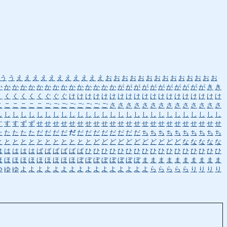
う
う
え
え
え
え
え
え
え
え
え
え
え
お
お
お
お
お
お
お
お
お
お
お
お
お
お
か
か
か
か
か
か
か
か
か
か
か
か
か
か
か
が
が
が
が
が
が
が
が
が
が
が
き
き
く
く
く
く
く
く
ぐ
ぐ
ぐ
け
け
け
け
け
け
け
け
け
け
け
け
け
け
け
け
け
け
け
こ
こ
こ
こ
こ
こ
ご
ご
ご
ご
ご
ご
ご
ご
さ
さ
さ
さ
さ
さ
さ
さ
さ
さ
さ
さ
さ
さ
し
し
し
し
し
し
し
し
し
し
し
し
し
し
し
し
し
し
し
し
し
し
し
し
し
し
し
し
す
す
す
ず
ず
せ
せ
せ
せ
せ
せ
せ
せ
せ
せ
せ
せ
せ
せ
せ
せ
せ
せ
せ
せ
せ
せ
せ
た
た
た
た
た
だ
だ
だ
だ
だ
だ
だ
だ
だ
だ
だ
だ
だ
ち
ち
ち
ち
ち
ち
ち
ち
ち
ち
と
と
と
と
と
と
と
と
と
と
と
と
ど
ど
ど
ど
ど
ど
ど
ど
ど
ど
ど
な
な
な
な
な
は
は
は
は
は
ば
ば
ば
ば
ば
ば
ひ
ひ
ひ
ひ
ひ
ひ
ひ
ひ
ひ
ひ
ひ
ひ
ひ
ひ
ひ
ひ
ひ
ほ
ほ
ほ
ほ
ほ
ほ
ほ
ほ
ほ
ほ
ぼ
ぼ
ぼ
ぼ
ぼ
ぼ
ぼ
ぼ
ま
ま
ま
ま
ま
ま
ま
ま
ま
ま
ゆ
ゆ
ゆ
よ
よ
よ
よ
よ
よ
よ
よ
よ
よ
よ
よ
よ
よ
よ
よ
ら
ら
ら
ら
ら
り
り
り
り