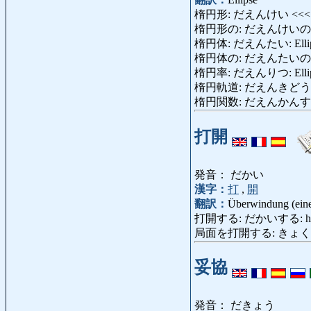
楕円形: だえんけい <<
楕円形の: だえんけいの: ellipt
楕円体: だえんたい: Ellip
楕円体の: だえんたいの: el
楕円率: だえんりつ: Elliptiz
楕円軌道: だえんきどう: Ell
楕円関数: だえんかんすう: ell
打開
発音： だかい
漢字：
打
,
開
翻訳：
Überwindung (eine
打開する: だかいする: hinwegkom
局面を打開する: きょくめんをだか
妥協
発音： だきょう