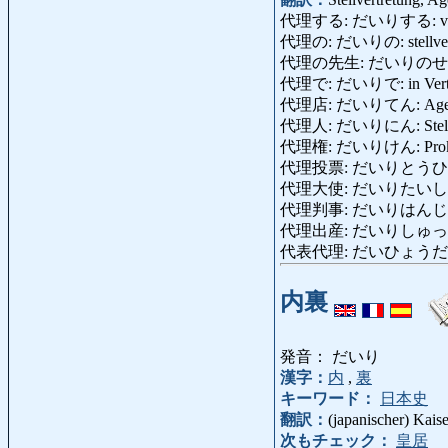
代理する: だいりする: vertreten
代理の: だいりの: stellvert
代理の先生: だいりのせんせい: Au
代理で: だいりで: in Vertretun
代理店: だいりてん: Agentur
代理人: だいりにん: Stellvertr
代理権: だいりけん: Prokura, 
代理投票: だいりとうひょう: V
代理大使: だいりたいし: Ges
代理判事: だいりはんじ: Geri
代理出産: だいりしゅっさん: L
代表代理: だいひょうだいり: E
内裏
発音： だいり
漢字：
内
,
裏
キーワード：
日本史
翻訳：
(japanischer) Kaiser
次もチェック：
皇居