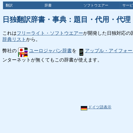
翻訳
辞書
ソフトウエアー
サービ
日独翻訳辞書・事典：題目・代用・代理
これは
フリーライト・ソフトウエアー
が開発した日独対応の
辞典リスト
から。
弊社の
ユーロジャパン辞書
を
アップル・アイフォー
ンターネットが無くてもこの辞書が使えます。
ドイツ語表示