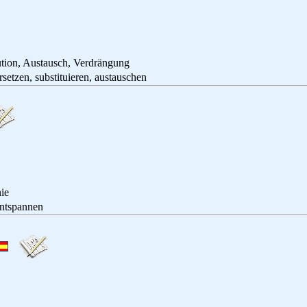
ution, Austausch, Verdrängung
, substituieren, austauschen
ie
spannen