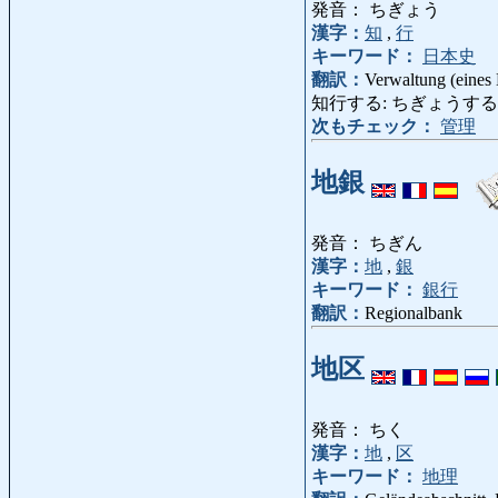
発音： ちぎょう
漢字：
知
,
行
キーワード：
日本史
翻訳：
Verwaltung (eines
知行する: ちぎょうする: ve
次もチェック：
管理
地銀
発音： ちぎん
漢字：
地
,
銀
キーワード：
銀行
翻訳：
Regionalbank
地区
発音： ちく
漢字：
地
,
区
キーワード：
地理