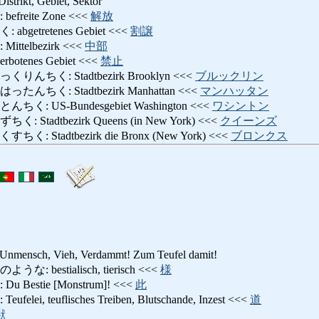
istrikt, Gebiet, Sektor
reite Zone <<<
解放
etretenes Gebiet <<<
割譲
telbezirk <<<
中部
tenes Gebiet <<<
禁止
ちく: Stadtbezirk Brooklyn <<<
ブルックリン
ちく: Stadtbezirk Manhattan <<<
マンハッタン
 US-Bundesgebiet Washington <<<
ワシントン
tadtbezirk Queens (in New York) <<<
クイーンズ
Stadtbezirk die Bronx (New York) <<<
ブロンクス
t, Unmensch, Vieh, Verdammt! Zum Teufel damit!
bestialisch, tierisch <<<
様
estie [Monstrum]! <<<
此
, teuflisches Treiben, Blutschande, Inzest <<<
道
獣