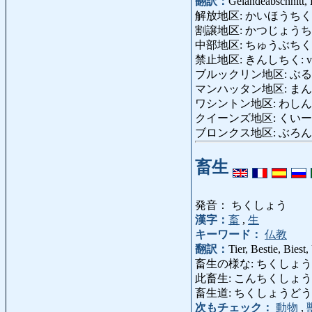
翻訳：
Geländeabschnitt, D
解放地区: かいほうちく: bef
割譲地区: かつじょうちく: abg
中部地区: ちゅうぶちく: Mit
禁止地区: きんしちく: verbo
ブルックリン地区: ぶるっくりん
マンハッタン地区: まんはったん
ワシントン地区: わしんとんちく:
クイーンズ地区: くいーずちく: S
ブロンクス地区: ぶろんくすちく: 
畜生
発音： ちくしょう
漢字：
畜
,
生
キーワード：
仏教
翻訳：
Tier, Bestie, Bies
畜生の様な: ちくしょうのような: 
此畜生: こんちくしょう: Du B
畜生道: ちくしょうどう: Teufelei
次もチェック：
動物
,