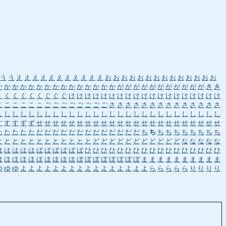
う
う
え
え
え
え
え
え
え
え
え
え
え
お
お
お
お
お
お
お
お
お
お
お
お
お
お
か
か
か
か
か
か
か
か
か
か
か
か
か
か
か
が
が
が
が
が
が
が
が
が
が
が
き
き
く
く
く
く
く
く
ぐ
ぐ
ぐ
け
け
け
け
け
け
け
け
け
け
け
け
け
け
け
け
け
け
け
こ
こ
こ
こ
こ
こ
ご
ご
ご
ご
ご
ご
ご
ご
さ
さ
さ
さ
さ
さ
さ
さ
さ
さ
さ
さ
さ
さ
し
し
し
し
し
し
し
し
し
し
し
し
し
し
し
し
し
し
し
し
し
し
し
し
し
し
し
し
す
す
す
ず
ず
せ
せ
せ
せ
せ
せ
せ
せ
せ
せ
せ
せ
せ
せ
せ
せ
せ
せ
せ
せ
せ
せ
せ
た
た
た
た
た
だ
だ
だ
だ
だ
だ
だ
だ
だ
だ
だ
だ
だ
ち
ち
ち
ち
ち
ち
ち
ち
ち
ち
と
と
と
と
と
と
と
と
と
と
と
と
ど
ど
ど
ど
ど
ど
ど
ど
ど
ど
ど
な
な
な
な
な
は
は
は
は
は
ば
ば
ば
ば
ば
ば
ひ
ひ
ひ
ひ
ひ
ひ
ひ
ひ
ひ
ひ
ひ
ひ
ひ
ひ
ひ
ひ
ひ
ほ
ほ
ほ
ほ
ほ
ほ
ほ
ほ
ほ
ほ
ぼ
ぼ
ぼ
ぼ
ぼ
ぼ
ぼ
ぼ
ま
ま
ま
ま
ま
ま
ま
ま
ま
ま
ゆ
ゆ
ゆ
よ
よ
よ
よ
よ
よ
よ
よ
よ
よ
よ
よ
よ
よ
よ
よ
ら
ら
ら
ら
ら
り
り
り
り