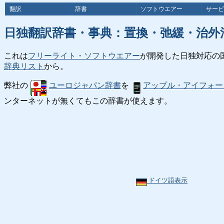
翻訳
辞書
ソフトウエアー
サービ
日独翻訳辞書・事典：置換・弛緩・治外
これは
フリーライト・ソフトウエアー
が開発した日独対応の
辞典リスト
から。
弊社の
ユーロジャパン辞書
を
アップル・アイフォー
ンターネットが無くてもこの辞書が使えます。
ドイツ語表示