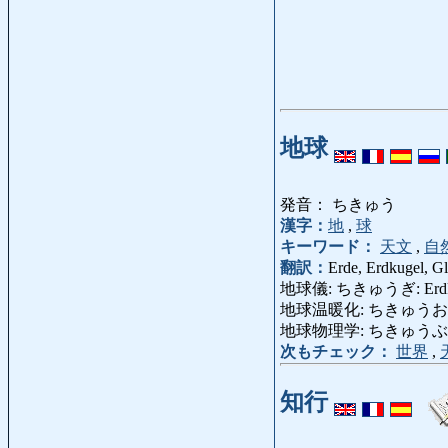
地球
発音： ちきゅう
漢字：
地
,
球
キーワード：
天文
,
自
翻訳：
Erde, Erdkugel, G
地球儀: ちきゅうぎ: Erdkug
地球温暖化: ちきゅうおんだんか:
地球物理学: ちきゅうぶつり
次もチェック：
世界
,
知行