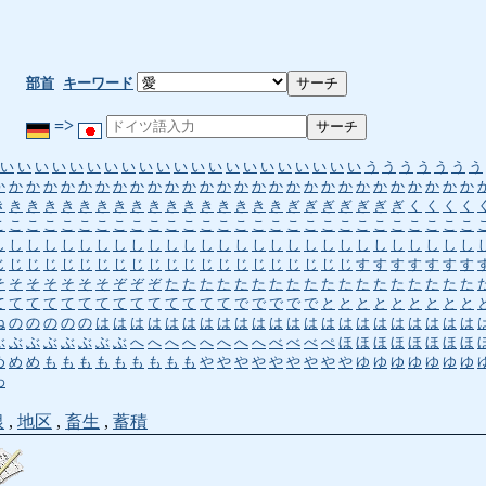
部首
キーワード
=>
い
い
い
い
い
い
い
い
い
い
い
い
い
い
い
い
い
い
い
い
い
う
う
う
う
う
う
う
か
か
か
か
か
か
か
か
か
か
か
か
か
か
か
か
か
か
か
か
か
か
か
か
か
か
か
か
き
き
き
き
き
き
き
き
き
き
き
き
き
き
き
き
き
ぎ
ぎ
ぎ
ぎ
ぎ
ぎ
ぎ
く
く
く
く
こ
こ
こ
こ
こ
こ
こ
こ
こ
こ
こ
こ
こ
こ
こ
こ
こ
こ
こ
こ
こ
こ
こ
こ
こ
こ
こ
こ
し
し
し
し
し
し
し
し
し
し
し
し
し
し
し
し
し
し
し
し
し
し
し
し
し
し
し
し
じ
じ
じ
じ
じ
じ
じ
じ
じ
じ
じ
じ
じ
じ
じ
じ
じ
じ
じ
じ
じ
す
す
す
す
す
す
す
そ
そ
そ
そ
そ
そ
そ
ぞ
ぞ
ぞ
た
た
た
た
た
た
た
た
た
た
た
た
た
た
た
た
た
た
て
て
て
て
て
て
て
て
て
て
て
て
て
て
で
で
で
で
で
と
と
と
と
と
と
と
と
と
ね
の
の
の
の
の
は
は
は
は
は
は
は
は
は
は
は
は
は
は
は
は
は
は
は
は
は
は
ぶ
ぶ
ぶ
ぶ
ぶ
ぶ
ぶ
ぶ
へ
へ
へ
へ
へ
へ
へ
へ
べ
べ
べ
ぺ
ほ
ほ
ほ
ほ
ほ
ほ
ほ
ほ
め
め
め
も
も
も
も
も
も
も
も
も
や
や
や
や
や
や
や
や
や
ゆ
ゆ
ゆ
ゆ
ゆ
ゆ
ゆ
わ
銀
,
地区
,
畜生
,
蓄積