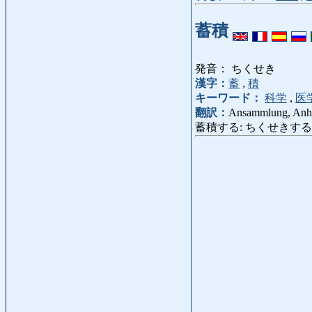
蓄積
発音： ちくせき
漢字：
蓄
,
積
キーワード：
科学
,
医
翻訳：
Ansammlung, Anhä
蓄積する: ちくせきする: ansamm