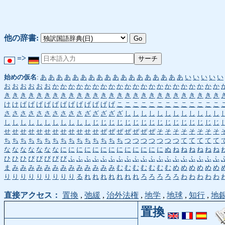
他の辞書:
=>
始めの仮名
:
あ
あ
あ
あ
あ
あ
あ
あ
あ
あ
あ
あ
あ
あ
あ
あ
あ
あ
い
い
い
い
い
お
お
お
お
お
お
か
か
か
か
か
か
か
か
か
か
か
か
か
か
か
か
か
か
か
か
か
き
き
き
き
き
き
き
き
き
き
き
き
き
き
き
き
き
き
き
き
き
き
き
き
き
き
き
け
け
げ
げ
げ
げ
げ
げ
げ
げ
げ
げ
げ
げ
こ
こ
こ
こ
こ
こ
こ
こ
こ
こ
こ
こ
こ
さ
さ
さ
さ
さ
さ
さ
さ
さ
さ
ざ
ざ
ざ
ざ
ざ
し
し
し
し
し
し
し
し
し
し
し
し
し
し
し
し
し
し
し
し
し
し
し
じ
じ
じ
じ
じ
じ
じ
じ
じ
じ
じ
じ
じ
じ
じ
じ
せ
せ
せ
せ
せ
せ
せ
せ
せ
せ
せ
せ
ぜ
ぜ
ぜ
ぜ
ぜ
ぜ
ぜ
そ
そ
そ
そ
そ
そ
そ
そ
ち
ち
ち
ち
ち
ち
ち
ち
ち
ち
ち
ち
ち
ち
ち
つ
つ
つ
つ
つ
つ
つ
て
て
て
て
て
な
な
な
な
な
な
な
に
に
に
に
に
に
に
に
に
に
に
に
に
ぬ
ね
ね
ね
ね
ね
ね
ひ
ひ
ひ
び
び
び
び
び
ふ
ふ
ふ
ふ
ふ
ふ
ふ
ふ
ふ
ふ
ふ
ふ
ふ
ふ
ふ
ふ
ふ
ふ
ふ
ま
み
み
み
み
み
み
み
み
み
み
み
み
み
む
む
む
む
む
む
む
め
め
め
め
め
め
り
り
り
り
り
り
り
り
り
る
れ
れ
れ
れ
れ
れ
れ
ろ
ろ
ろ
ろ
ろ
わ
わ
わ
わ
わ
直接アクセス：
置換
,
弛緩
,
治外法権
,
地学
,
地球
,
知行
,
地
置換