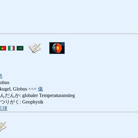
然
lobus
el, Globus <<<
儀
 globaler Temperaturanstieg
がく: Geophysik
天球