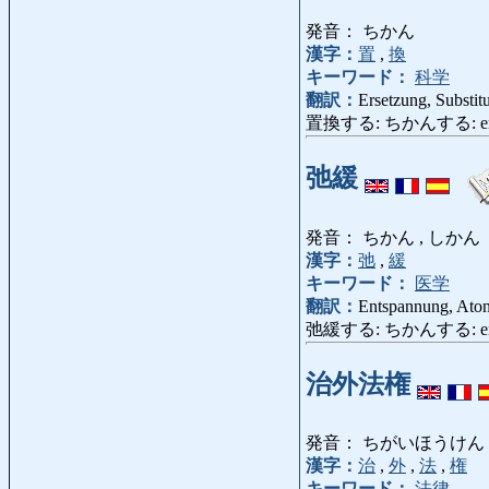
発音： ちかん
漢字：
置
,
換
キーワード：
科学
翻訳：
Ersetzung, Substit
置換する: ちかんする: ersetzen
弛緩
発音： ちかん , しかん
漢字：
弛
,
緩
キーワード：
医学
翻訳：
Entspannung, Aton
弛緩する: ちかんする: ent
治外法権
発音： ちがいほうけん
漢字：
治
,
外
,
法
,
権
キーワード：
法律