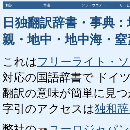
翻訳
辞書
ソフトウエアー
サービ
日独翻訳辞書・事典：
親・地中・地中海・窒
これは
フリーライト・ソ
対応の国語辞書で ドイ
翻訳の意味が簡単に見つ
字引のアクセスは
独和辞
弊社の
ユーロジャパン