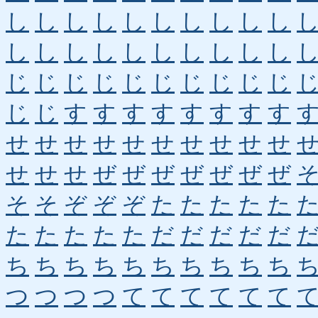
し
し
し
し
し
し
し
し
し
し
し
し
し
し
し
し
し
し
し
し
じ
じ
じ
じ
じ
じ
じ
じ
じ
じ
じ
じ
す
す
す
す
す
す
す
す
せ
せ
せ
せ
せ
せ
せ
せ
せ
せ
せ
せ
せ
ぜ
ぜ
ぜ
ぜ
ぜ
ぜ
ぜ
そ
そ
ぞ
ぞ
ぞ
た
た
た
た
た
た
た
た
た
た
だ
だ
だ
だ
だ
ち
ち
ち
ち
ち
ち
ち
ち
ち
ち
つ
つ
つ
つ
て
て
て
て
て
て