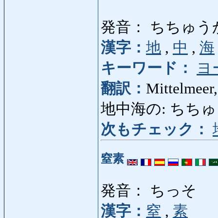
発音： ちちゅう
漢字：
地
,
中
,
海
キーワード：
ヨ
翻訳：
Mittelmeer,
地中海の: ちちゅうかいの
次もチェック：
窒素
発音： ちっそ
漢字：
窒
,
素