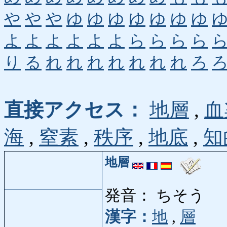
や
や
や
ゆ
ゆ
ゆ
ゆ
ゆ
ゆ
ゆ
よ
よ
よ
よ
よ
よ
ら
ら
ら
ら
り
る
れ
れ
れ
れ
れ
れ
れ
ろ
直接アクセス：
地層
,
血
海
,
窒素
,
秩序
,
地底
,
知
地層
発音： ちそう
漢字：
地
,
層