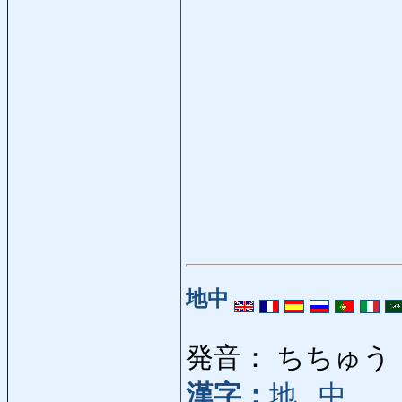
地中
発音： ちちゅう
漢字：
地
,
中