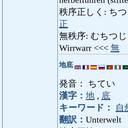
秩序正しく: ちつじょた
正
無秩序: むちつじょ: Un
Wirrwarr <<<
無
地底
発音： ちてい
漢字：
地
,
底
キーワード：
自
翻訳：
Unterwelt