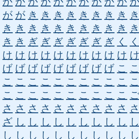
か
か
か
か
か
か
か
か
か
か
が
が
き
き
き
き
き
き
き
き
き
き
き
き
き
き
き
き
き
き
き
き
ぎ
ぎ
ぎ
ぎ
ぎ
ぎ
ぎ
く
け
け
け
け
け
け
け
け
け
け
げ
げ
げ
げ
げ
げ
げ
げ
げ
こ
こ
こ
こ
こ
こ
こ
こ
こ
こ
こ
こ
こ
こ
こ
こ
こ
こ
こ
こ
こ
さ
さ
さ
さ
さ
さ
さ
さ
さ
さ
ざ
し
し
し
し
し
し
し
し
し
し
し
し
し
し
し
し
し
し
し