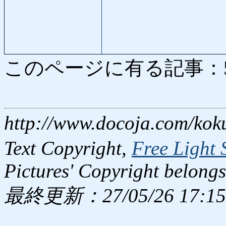
このページに有る記事：5593
http://www.docoja.com/kok
Text Copyright,
Free Light 
Pictures' Copyright belongs
最終更新：27/05/26 17:15