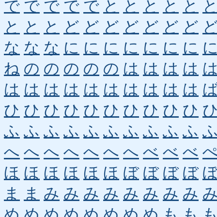
で
で
で
で
で
と
と
と
と
と
と
と
と
ど
ど
ど
ど
ど
ど
ど
な
な
な
に
に
に
に
に
に
に
ね
の
の
の
の
の
は
は
は
は
は
は
は
は
は
は
は
は
は
は
ひ
ひ
ひ
ひ
ひ
ひ
ひ
ひ
ひ
ひ
ふ
ふ
ふ
ふ
ふ
ふ
ふ
ふ
ふ
ふ
へ
へ
へ
へ
へ
へ
へ
べ
べ
べ
ほ
ほ
ほ
ほ
ほ
ほ
ぼ
ぼ
ぼ
ぼ
ま
ま
み
み
み
み
み
み
み
み
め
め
め
め
め
め
め
め
も
も