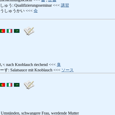
Qualifizierungsseminar <<<
講習
うしゅうかい <<<
会
h Knoblauch riechend <<<
臭
latsauce mit Knoblauch <<<
ソース
n Umständen, schwangere Frau, werdende Mutter