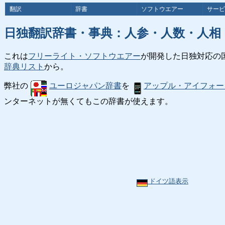
翻訳
辞書
ソフトウエアー
サービ
日独翻訳辞書・事典：人参・人数・人相
これは
フリーライト・ソフトウエアー
が開発した日独対応の
辞典リスト
から。
弊社の
ユーロジャパン辞書
を
アップル・アイフォー
ンターネットが無くてもこの辞書が使えます。
ドイツ語表示