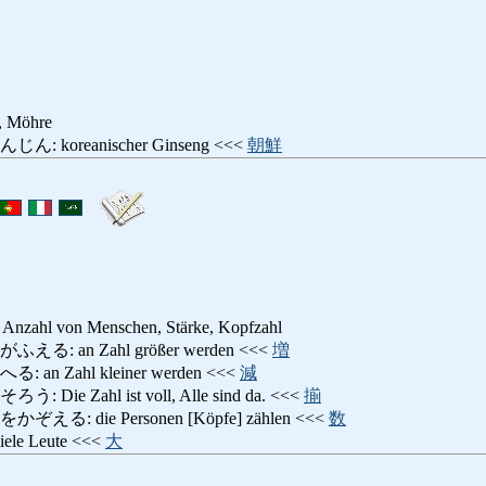
, Möhre
koreanischer Ginseng <<<
朝鮮
, Anzahl von Menschen, Stärke, Kopfzahl
 an Zahl größer werden <<<
増
 Zahl kleiner werden <<<
減
e Zahl ist voll, Alle sind da. <<<
揃
: die Personen [Köpfe] zählen <<<
数
e Leute <<<
大