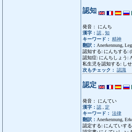
認知
発音： にんち
漢字：
認
,
知
キーワード：
精神
翻訳：
Anerkennung, Legi
認知する: にんちする: (Kinder
認知症: にんちしょう: Alzhe
私生児を認知する: しせいじをにんちす
次もチェック：
認識
認定
発音： にんてい
漢字：
認
,
定
キーワード：
法律
翻訳：
Anerkennung, Erk
認定する: にんていする: anerkenne
認定書: にんていしょ: Aner