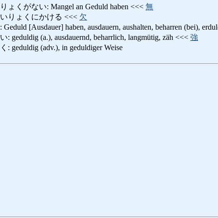
ない: Mangel an Geduld haben <<<
無
いりょくにかける <<<
欠
Ausdauer] haben, ausdauern, aushalten, beharren (bei), erduld
ig (a.), ausdauernd, beharrlich, langmütig, zäh <<<
強
dig (adv.), in geduldiger Weise