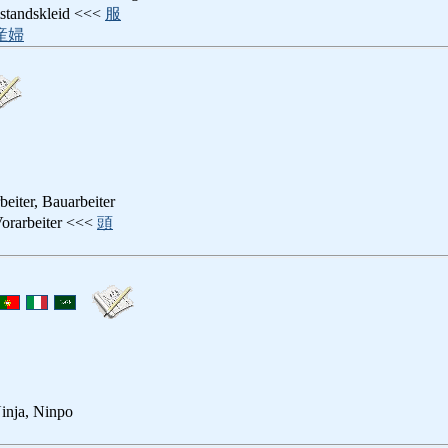
ndskleid <<<
服
産婦
rbeiter, Bauarbeiter
rbeiter <<<
頭
inja, Ninpo