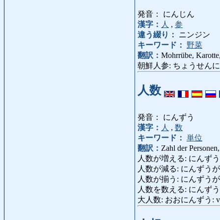
発音： にんじん
漢字：
人
,
参
違う綴り：
ニンジン
キーワード：
野菜
翻訳：
Mohrrübe, Karotte
朝鮮人参: ちょうせんにんじん: 
人数
発音： にんずう
漢字：
人
,
数
キーワード：
単位
翻訳：
Zahl der Personen
人数が増える: にんずうがふえる:
人数が減る: にんずうがへる: an
人数が揃う: にんずうがそろう: Di
人数を数える: にんずうをかぞえる
大人数: おおにんずう: viel