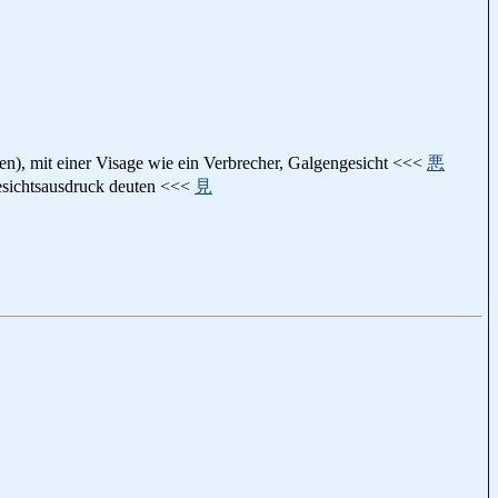
it einer Visage wie ein Verbrecher, Galgengesicht <<<
悪
chtsausdruck deuten <<<
見