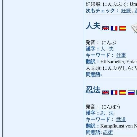
妊婦服: にんぷふく: Umsta
次もチェック：
妊娠
,
人夫
発音： にんぷ
漢字：
人
,
夫
キーワード：
仕事
翻訳：
Hilfsarbeiter, Erda
人夫頭: にんぷがしら: Vora
同意語:
忍法
発音： にんぽう
漢字：
忍
,
法
キーワード：
武道
翻訳：
Kampfkunst von N
同意語:
忍術