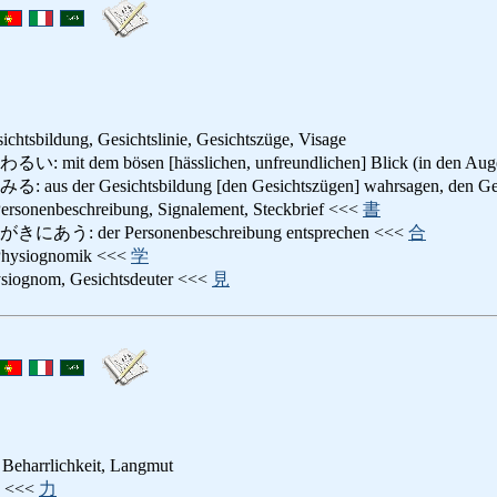
chtsbildung, Gesichtslinie, Gesichtszüge, Visage
em bösen [hässlichen, unfreundlichen] Blick (in den Augen), m
er Gesichtsbildung [den Gesichtszügen] wahrsagen, den Gesi
beschreibung, Signalement, Steckbrief <<<
書
 der Personenbeschreibung entsprechen <<<
合
iognomik <<<
学
nom, Gesichtsdeuter <<<
見
 Beharrlichkeit, Langmut
<<<
力