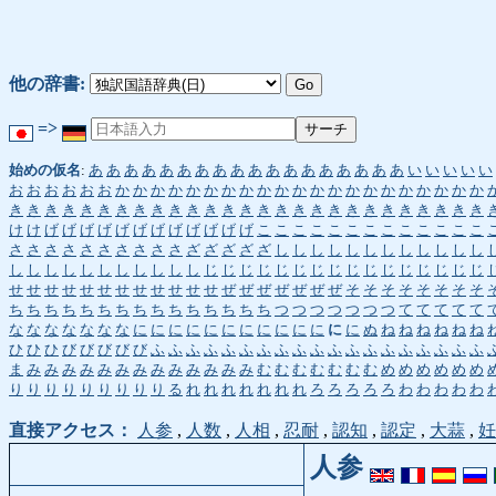
他の辞書:
=>
始めの仮名
:
あ
あ
あ
あ
あ
あ
あ
あ
あ
あ
あ
あ
あ
あ
あ
あ
あ
あ
い
い
い
い
い
お
お
お
お
お
お
か
か
か
か
か
か
か
か
か
か
か
か
か
か
か
か
か
か
か
か
か
き
き
き
き
き
き
き
き
き
き
き
き
き
き
き
き
き
き
き
き
き
き
き
き
き
き
き
け
け
げ
げ
げ
げ
げ
げ
げ
げ
げ
げ
げ
げ
こ
こ
こ
こ
こ
こ
こ
こ
こ
こ
こ
こ
こ
さ
さ
さ
さ
さ
さ
さ
さ
さ
さ
ざ
ざ
ざ
ざ
ざ
し
し
し
し
し
し
し
し
し
し
し
し
し
し
し
し
し
し
し
し
し
し
し
じ
じ
じ
じ
じ
じ
じ
じ
じ
じ
じ
じ
じ
じ
じ
じ
せ
せ
せ
せ
せ
せ
せ
せ
せ
せ
せ
せ
ぜ
ぜ
ぜ
ぜ
ぜ
ぜ
ぜ
そ
そ
そ
そ
そ
そ
そ
そ
ち
ち
ち
ち
ち
ち
ち
ち
ち
ち
ち
ち
ち
ち
ち
つ
つ
つ
つ
つ
つ
つ
て
て
て
て
て
な
な
な
な
な
な
な
に
に
に
に
に
に
に
に
に
に
に
に
に
ぬ
ね
ね
ね
ね
ね
ね
ひ
ひ
ひ
び
び
び
び
び
ふ
ふ
ふ
ふ
ふ
ふ
ふ
ふ
ふ
ふ
ふ
ふ
ふ
ふ
ふ
ふ
ふ
ふ
ふ
ま
み
み
み
み
み
み
み
み
み
み
み
み
み
む
む
む
む
む
む
む
め
め
め
め
め
め
り
り
り
り
り
り
り
り
り
る
れ
れ
れ
れ
れ
れ
れ
ろ
ろ
ろ
ろ
ろ
わ
わ
わ
わ
わ
直接アクセス：
人参
,
人数
,
人相
,
忍耐
,
認知
,
認定
,
大蒜
,
妊
人参