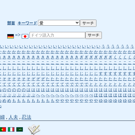
部首
キーワード
=>
い
い
い
い
い
い
い
い
い
い
い
い
い
い
い
い
い
い
い
い
い
う
う
う
う
う
う
う
か
か
か
か
か
か
か
か
か
か
か
か
か
か
か
か
か
か
か
か
か
か
か
か
か
か
か
か
き
き
き
き
き
き
き
き
き
き
き
き
き
き
き
き
き
ぎ
ぎ
ぎ
ぎ
ぎ
ぎ
ぎ
く
く
く
く
こ
こ
こ
こ
こ
こ
こ
こ
こ
こ
こ
こ
こ
こ
こ
こ
こ
こ
こ
こ
こ
こ
こ
こ
こ
こ
こ
こ
し
し
し
し
し
し
し
し
し
し
し
し
し
し
し
し
し
し
し
し
し
し
し
し
し
し
し
し
じ
じ
じ
じ
じ
じ
じ
じ
じ
じ
じ
じ
じ
じ
じ
じ
じ
じ
じ
じ
じ
す
す
す
す
す
す
す
そ
そ
そ
そ
そ
そ
そ
ぞ
ぞ
ぞ
た
た
た
た
た
た
た
た
た
た
た
た
た
た
た
た
た
た
て
て
て
て
て
て
て
て
て
て
て
て
て
て
で
で
で
で
で
と
と
と
と
と
と
と
と
と
ね
の
の
の
の
の
は
は
は
は
は
は
は
は
は
は
は
は
は
は
は
は
は
は
は
は
は
は
ぶ
ぶ
ぶ
ぶ
ぶ
ぶ
ぶ
ぶ
へ
へ
へ
へ
へ
へ
へ
へ
べ
べ
べ
ぺ
ほ
ほ
ほ
ほ
ほ
ほ
ほ
ほ
め
め
め
も
も
も
も
も
も
も
も
も
や
や
や
や
や
や
や
や
や
ゆ
ゆ
ゆ
ゆ
ゆ
ゆ
ゆ
わ
婦
,
人夫
,
忍法