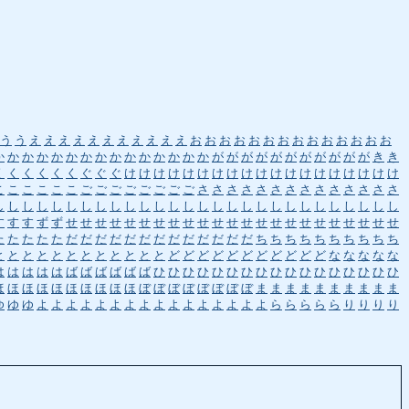
う
う
え
え
え
え
え
え
え
え
え
え
え
お
お
お
お
お
お
お
お
お
お
お
お
お
お
か
か
か
か
か
か
か
か
か
か
か
か
か
か
か
が
が
が
が
が
が
が
が
が
が
が
き
き
く
く
く
く
く
く
ぐ
ぐ
ぐ
け
け
け
け
け
け
け
け
け
け
け
け
け
け
け
け
け
け
け
こ
こ
こ
こ
こ
こ
ご
ご
ご
ご
ご
ご
ご
ご
さ
さ
さ
さ
さ
さ
さ
さ
さ
さ
さ
さ
さ
さ
し
し
し
し
し
し
し
し
し
し
し
し
し
し
し
し
し
し
し
し
し
し
し
し
し
し
し
し
す
す
す
ず
ず
せ
せ
せ
せ
せ
せ
せ
せ
せ
せ
せ
せ
せ
せ
せ
せ
せ
せ
せ
せ
せ
せ
せ
た
た
た
た
た
だ
だ
だ
だ
だ
だ
だ
だ
だ
だ
だ
だ
だ
ち
ち
ち
ち
ち
ち
ち
ち
ち
ち
と
と
と
と
と
と
と
と
と
と
と
と
ど
ど
ど
ど
ど
ど
ど
ど
ど
ど
ど
な
な
な
な
な
は
は
は
は
は
ば
ば
ば
ば
ば
ば
ひ
ひ
ひ
ひ
ひ
ひ
ひ
ひ
ひ
ひ
ひ
ひ
ひ
ひ
ひ
ひ
ひ
ほ
ほ
ほ
ほ
ほ
ほ
ほ
ほ
ほ
ほ
ぼ
ぼ
ぼ
ぼ
ぼ
ぼ
ぼ
ぼ
ま
ま
ま
ま
ま
ま
ま
ま
ま
ま
ゆ
ゆ
ゆ
よ
よ
よ
よ
よ
よ
よ
よ
よ
よ
よ
よ
よ
よ
よ
よ
ら
ら
ら
ら
ら
り
り
り
り