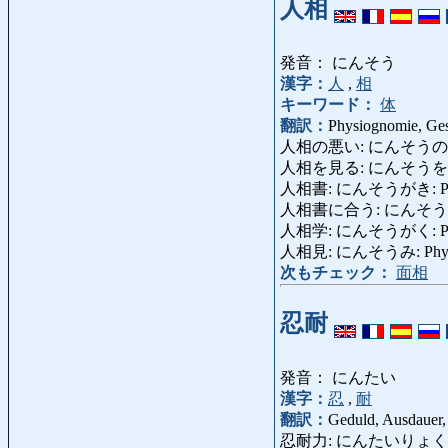
人相
発音： にんそう
漢字：
人
,
相
キーワード：
体
翻訳：
Physiognomie, Gesi
人相の悪い: にんそうのわるい: mit d
人相を見る: にんそうをみる: aus d
人相書: にんそうがき: Personen
人相書に合う: にんそうがきにあう:
人相学: にんそうがく: Phys
人相見: にんそうみ: Physiog
次もチェック：
面相
忍耐
発音： にんたい
漢字：
忍
,
耐
翻訳：
Geduld, Ausdauer,
忍耐力: にんたいりょく 