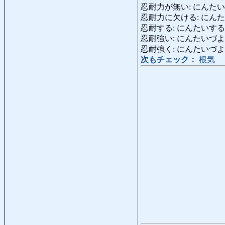
忍耐力が無い: にんたいりょくが
忍耐力に欠ける: にんた
忍耐する: にんたいする: Geduld [
忍耐強い: にんたいづよい: geduld
忍耐強く: にんたいづよく: gedul
次もチェック：
根気