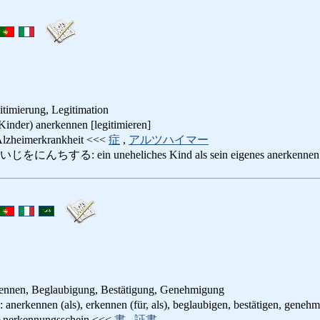
timierung, Legitimation
) anerkennen [legitimieren]
imerkrankheit <<<
症
,
アルツハイマー
る: ein uneheliches Kind als sein eigenes anerkennen
ennen, Beglaubigung, Bestätigung, Genehmigung
n (als), erkennen (für, als), beglaubigen, bestätigen, genehmi
kennungsschein <<<
書
,
証書