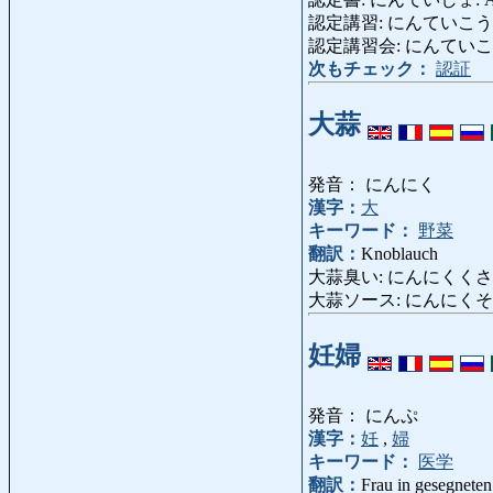
認定講習: にんていこうしゅう: 
認定講習会: にんていこ
次もチェック：
認証
大蒜
発音： にんにく
漢字：
大
キーワード：
野菜
翻訳：
Knoblauch
大蒜臭い: にんにくくさい: nac
大蒜ソース: にんにくそーす: Sa
妊婦
発音： にんぷ
漢字：
妊
,
婦
キーワード：
医学
翻訳：
Frau in gesegnete