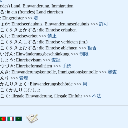
remdes) Land, Einwanderung, Immigration
in (fremdes) Land einreisen
gereister <<<
者
reiseerlaubnis, Einwanderungserlaubnis <<<
許可
ょかする: die Einreise erlauben
inreiseverbot <<<
禁止
しする: die Einreise verbieten (jm.)
ょひする: die Einreise ablehnen <<<
拒否
Einwänderungsbeschränkung <<<
制限
 Einreisevisum <<<
査証
Einreiseformalitäten <<<
手続
anderungskontrolle, Immigrationskontrolle <<<
審査
んり <<<
管理
ょく: Einwanderungsbehörde <<<
局
うこくかんりじむしょ
gale Einwanderung, illegale Einfuhr <<<
不法