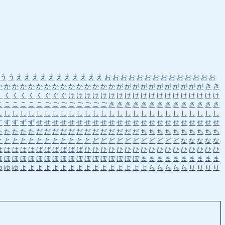
う
う
え
え
え
え
え
え
え
え
え
え
え
お
お
お
お
お
お
お
お
お
お
お
お
お
お
か
か
か
か
か
か
か
か
か
か
か
か
か
か
か
が
が
が
が
が
が
が
が
が
が
が
き
き
く
く
く
く
く
く
ぐ
ぐ
ぐ
け
け
け
け
け
け
け
け
け
け
け
け
け
け
け
け
け
け
け
こ
こ
こ
こ
こ
こ
ご
ご
ご
ご
ご
ご
ご
ご
さ
さ
さ
さ
さ
さ
さ
さ
さ
さ
さ
さ
さ
さ
し
し
し
し
し
し
し
し
し
し
し
し
し
し
し
し
し
し
し
し
し
し
し
し
し
し
し
し
す
す
す
ず
ず
せ
せ
せ
せ
せ
せ
せ
せ
せ
せ
せ
せ
せ
せ
せ
せ
せ
せ
せ
せ
せ
せ
せ
た
た
た
た
た
だ
だ
だ
だ
だ
だ
だ
だ
だ
だ
だ
だ
だ
ち
ち
ち
ち
ち
ち
ち
ち
ち
ち
と
と
と
と
と
と
と
と
と
と
と
と
ど
ど
ど
ど
ど
ど
ど
ど
ど
ど
ど
な
な
な
な
な
は
は
は
は
は
ば
ば
ば
ば
ば
ば
ひ
ひ
ひ
ひ
ひ
ひ
ひ
ひ
ひ
ひ
ひ
ひ
ひ
ひ
ひ
ひ
ひ
ほ
ほ
ほ
ほ
ほ
ほ
ほ
ほ
ほ
ほ
ぼ
ぼ
ぼ
ぼ
ぼ
ぼ
ぼ
ぼ
ま
ま
ま
ま
ま
ま
ま
ま
ま
ま
ゆ
ゆ
ゆ
よ
よ
よ
よ
よ
よ
よ
よ
よ
よ
よ
よ
よ
よ
よ
よ
ら
ら
ら
ら
ら
り
り
り
り