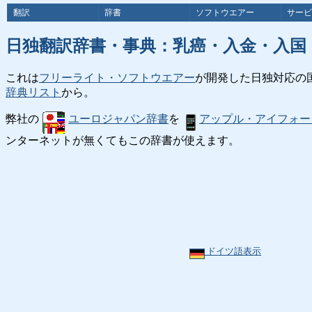
翻訳
辞書
ソフトウエアー
サービ
日独翻訳辞書・事典：乳癌・入金・入国
これは
フリーライト・ソフトウエアー
が開発した日独対応の
辞典リスト
から。
弊社の
ユーロジャパン辞書
を
アップル・アイフォー
ンターネットが無くてもこの辞書が使えます。
ドイツ語表示