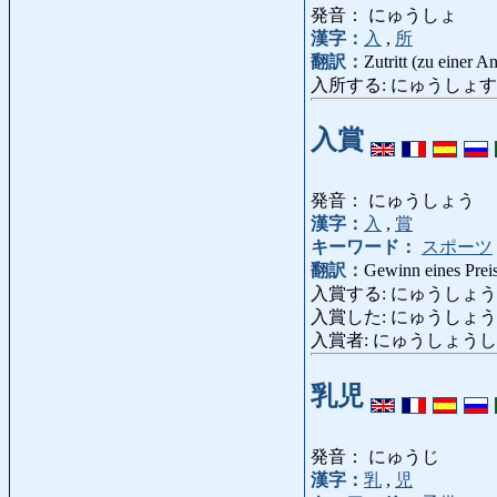
発音： にゅうしょ
漢字：
入
,
所
翻訳：
Zutritt (zu einer An
入所する: にゅうしょする: in ei
入賞
発音： にゅうしょう
漢字：
入
,
賞
キーワード：
スポーツ
翻訳：
Gewinn eines Prei
入賞する: にゅうしょうする: ei
入賞した: にゅうしょうした: 
入賞者: にゅうしょうしゃ: Pr
乳児
発音： にゅうじ
漢字：
乳
,
児