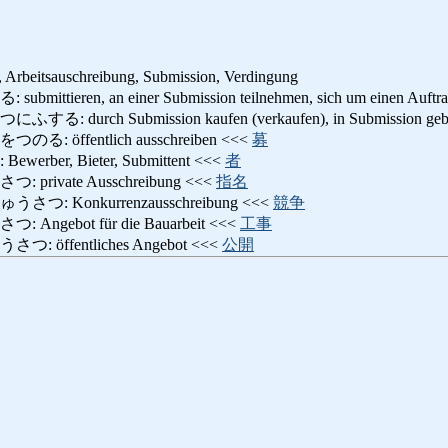
, Arbeitsauschreibung, Submission, Verdingung
ieren, an einer Submission teilnehmen, sich um einen Auftra
durch Submission kaufen (verkaufen), in Submission ge
öffentlich ausschreiben <<<
募
ber, Bieter, Submittent <<<
者
rivate Ausschreibung <<<
指名
 Konkurrenzausschreibung <<<
競争
gebot für die Bauarbeit <<<
工事
öffentliches Angebot <<<
公開