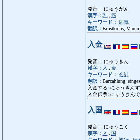
発音： にゅうがん
漢字：
乳
,
癌
キーワード：
病気
翻訳：
Brustkrebs, Mamm
入金
発音： にゅうきん
漢字：
入
,
金
キーワード：
会計
翻訳：
Barzahlung, eingez
入金する: にゅうきんする: (bar) bez
入金伝票: にゅうきんでんぴょう: Z
入国
発音： にゅうこく
漢字：
入
,
国
キーワード：
旅行
,
行