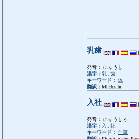
乳歯
発音： にゅうし
漢字：
乳
,
歯
キーワード：
体
翻訳：
Milchzahn
入社
発音： にゅうしゃ
漢字：
入
,
社
キーワード：
仕事
翻訳：
Eintritt in eine Fir