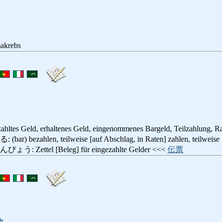
akrebs
ahltes Geld, erhaltenes Geld, eingenommenes Bargeld, Teilzahlung, R
ahlen, teilweise [auf Abschlag, in Raten] zahlen, teilweise [nac
ettel [Beleg] für eingezahlte Gelder <<<
伝票
政