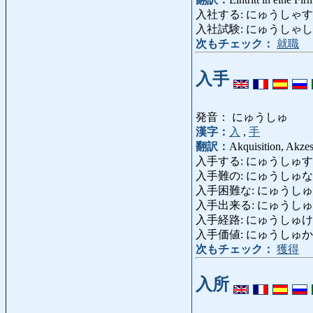
入社する: にゅうしゃする: in eine
入社試験: にゅうしゃしけん: Eintr
次もチェック：
就職
入手
発音： にゅうしゅ
漢字：
入
,
手
翻訳：
Akquisition, Akzes
入手する: にゅうしゅする: in die 
入手難の: にゅうしゅなんの: s
入手困難な: にゅうしゅ
入手出来る: にゅうしゅできる: e
入手経路: にゅうしゅけいろ: E
入手価値: にゅうしゅかち: Er
次もチェック：
獲得
入所