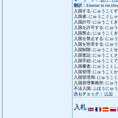
翻訳：
Einreise in ein (f
入国する: にゅうこくする: in e
入国者: にゅうこくしゃ: Ein
入国許可: にゅうこくきょか: Ein
入国を許可する: にゅうこくをき
入国禁止: にゅうこくきんし: E
入国を禁止する: にゅうこくをきん
入国を拒否する: にゅうこくをき
入国制限: にゅうこくせいげん: 
入国査証: にゅうこくさしょう:
入国手続: にゅうこくてつづき: 
入国審査: にゅうこくしんさ: Einw
入国管理: にゅうこくか
入国管理局: にゅうこくかんりき
入国管理事務所: にゅ
不法入国: ふほうにゅうこく: ille
次もチェック：
出国
入札