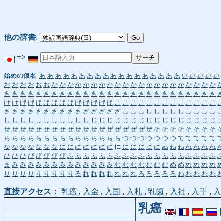
他の辞書:
=>
始めの仮名
:
あ
あ
あ
あ
あ
あ
あ
あ
あ
あ
あ
あ
あ
あ
あ
あ
あ
あ
い
い
い
い
い
お
お
お
お
お
お
か
か
か
か
か
か
か
か
か
か
か
か
か
か
か
か
か
か
か
か
か
き
き
き
き
き
き
き
き
き
き
き
き
き
き
き
き
き
き
き
き
き
き
き
き
き
き
き
け
け
げ
げ
げ
げ
げ
げ
げ
げ
げ
げ
げ
げ
こ
こ
こ
こ
こ
こ
こ
こ
こ
こ
こ
こ
こ
さ
さ
さ
さ
さ
さ
さ
さ
さ
さ
ざ
ざ
ざ
ざ
ざ
し
し
し
し
し
し
し
し
し
し
し
し
し
し
し
し
し
し
し
し
し
し
し
じ
じ
じ
じ
じ
じ
じ
じ
じ
じ
じ
じ
じ
じ
じ
じ
せ
せ
せ
せ
せ
せ
せ
せ
せ
せ
せ
せ
ぜ
ぜ
ぜ
ぜ
ぜ
ぜ
ぜ
そ
そ
そ
そ
そ
そ
そ
そ
ち
ち
ち
ち
ち
ち
ち
ち
ち
ち
ち
ち
ち
ち
ち
つ
つ
つ
つ
つ
つ
つ
て
て
て
て
て
な
な
な
な
な
な
な
に
に
に
に
に
に
に
に
に
に
に
に
に
ぬ
ね
ね
ね
ね
ね
ね
ひ
ひ
ひ
び
び
び
び
び
ふ
ふ
ふ
ふ
ふ
ふ
ふ
ふ
ふ
ふ
ふ
ふ
ふ
ふ
ふ
ふ
ふ
ふ
ふ
ま
み
み
み
み
み
み
み
み
み
み
み
み
み
む
む
む
む
む
む
む
め
め
め
め
め
め
り
り
り
り
り
り
り
り
り
る
れ
れ
れ
れ
れ
れ
れ
ろ
ろ
ろ
ろ
ろ
わ
わ
わ
わ
わ
直接アクセス：
乳癌
,
入金
,
入国
,
入札
,
乳歯
,
入社
,
入手
,
入
乳癌