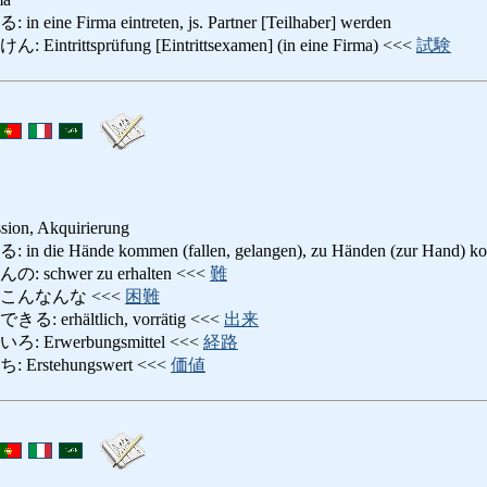
 Firma eintreten, js. Partner [Teilhaber] werden
ittsprüfung [Eintrittsexamen] (in eine Firma) <<<
試験
sion, Akquirierung
Hände kommen (fallen, gelangen), zu Händen (zur Hand) komm
chwer zu erhalten <<<
難
こんなんな <<<
困難
rhältlich, vorrätig <<<
出来
rwerbungsmittel <<<
経路
stehungswert <<<
価値