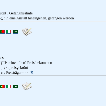
stalt), Gefängnisstrafe
ne Anstalt hineingehen, gefangen werden
ses
nen [den] Preis bekommen
preisgekrönt
eisträger <<<
者