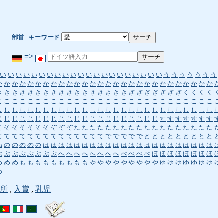
部首
キーワード
=>
い
い
い
い
い
い
い
い
い
い
い
い
い
い
い
い
い
い
い
い
い
う
う
う
う
う
う
う
か
か
か
か
か
か
か
か
か
か
か
か
か
か
か
か
か
か
か
か
か
か
か
か
か
か
か
か
き
き
き
き
き
き
き
き
き
き
き
き
き
き
き
き
き
ぎ
ぎ
ぎ
ぎ
ぎ
ぎ
ぎ
く
く
く
く
こ
こ
こ
こ
こ
こ
こ
こ
こ
こ
こ
こ
こ
こ
こ
こ
こ
こ
こ
こ
こ
こ
こ
こ
こ
こ
こ
こ
し
し
し
し
し
し
し
し
し
し
し
し
し
し
し
し
し
し
し
し
し
し
し
し
し
し
し
し
じ
じ
じ
じ
じ
じ
じ
じ
じ
じ
じ
じ
じ
じ
じ
じ
じ
じ
じ
じ
じ
す
す
す
す
す
す
す
そ
そ
そ
そ
そ
そ
そ
ぞ
ぞ
ぞ
た
た
た
た
た
た
た
た
た
た
た
た
た
た
た
た
た
た
て
て
て
て
て
て
て
て
て
て
て
て
て
て
で
で
で
で
で
と
と
と
と
と
と
と
と
と
ね
の
の
の
の
の
は
は
は
は
は
は
は
は
は
は
は
は
は
は
は
は
は
は
は
は
は
は
ぶ
ぶ
ぶ
ぶ
ぶ
ぶ
ぶ
ぶ
へ
へ
へ
へ
へ
へ
へ
へ
べ
べ
べ
ぺ
ほ
ほ
ほ
ほ
ほ
ほ
ほ
ほ
め
め
め
も
も
も
も
も
も
も
も
も
や
や
や
や
や
や
や
や
や
ゆ
ゆ
ゆ
ゆ
ゆ
ゆ
ゆ
わ
所
,
入賞
,
乳児