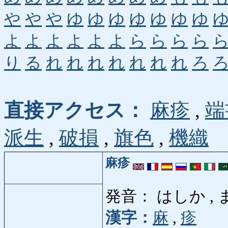
や
や
や
ゆ
ゆ
ゆ
ゆ
ゆ
ゆ
ゆ
よ
よ
よ
よ
よ
よ
ら
ら
ら
ら
り
る
れ
れ
れ
れ
れ
れ
れ
ろ
直接アクセス：
麻疹
,
端
派生
,
破損
,
旗色
,
機織
麻疹
発音： はしか ,
漢字：
麻
,
疹