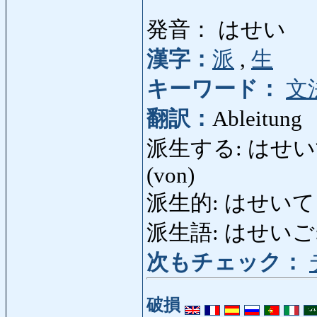
発音： はせい
漢字：
派
,
生
キーワード：
文
翻訳：
Ableitung
派生する: はせいする: s
(von)
派生的: はせいてき: ab
派生語: はせいご: abg
次もチェック：
破損