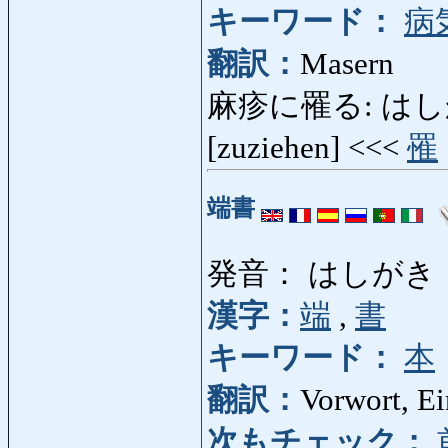
キーワード：
病
翻訳：
Masern
麻疹に罹る: はしかにか
[zuziehen] <<<
罹
端書
発音： はしがき
漢字：
端
,
書
キーワード：
本
翻訳：
Vorwort, E
次もチェック：