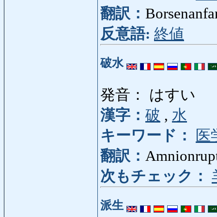
翻訳：
Borsenanfan
反意語:
終値
破水
発音： はすい
漢字：
破
,
水
キーワード：
医
翻訳：
Amnionrup
次もチェック：
派生