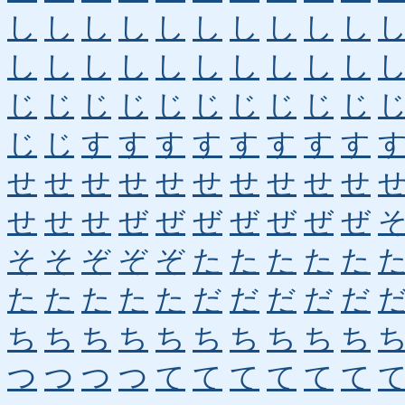
し
し
し
し
し
し
し
し
し
し
し
し
し
し
し
し
し
し
し
し
じ
じ
じ
じ
じ
じ
じ
じ
じ
じ
じ
じ
す
す
す
す
す
す
す
す
せ
せ
せ
せ
せ
せ
せ
せ
せ
せ
せ
せ
せ
ぜ
ぜ
ぜ
ぜ
ぜ
ぜ
ぜ
そ
そ
ぞ
ぞ
ぞ
た
た
た
た
た
た
た
た
た
た
だ
だ
だ
だ
だ
ち
ち
ち
ち
ち
ち
ち
ち
ち
ち
つ
つ
つ
つ
て
て
て
て
て
て