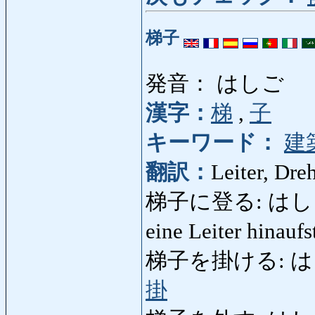
梯子
発音： はしご
漢字：
梯
,
子
キーワード：
建
翻訳：
Leiter, Dreh
梯子に登る: はしごにのぼ
eine Leiter hinauf
梯子を掛ける: はしごを
掛