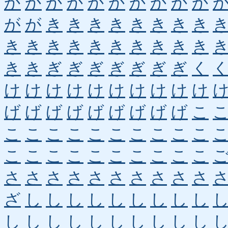
か
か
か
か
か
か
か
か
か
か
が
が
き
き
き
き
き
き
き
き
き
き
き
き
き
き
き
き
き
き
き
き
ぎ
ぎ
ぎ
ぎ
ぎ
ぎ
ぎ
く
け
け
け
け
け
け
け
け
け
け
げ
げ
げ
げ
げ
げ
げ
げ
げ
こ
こ
こ
こ
こ
こ
こ
こ
こ
こ
こ
こ
こ
こ
こ
こ
こ
こ
こ
こ
こ
さ
さ
さ
さ
さ
さ
さ
さ
さ
さ
ざ
し
し
し
し
し
し
し
し
し
し
し
し
し
し
し
し
し
し
し