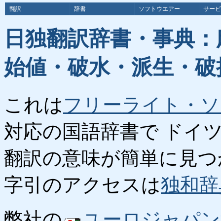
翻訳
辞書
ソフトウエアー
サービ
日独翻訳辞書・事典：
始値・破水・派生・破
これは
フリーライト・ソ
対応の国語辞書で ドイ
翻訳の意味が簡単に見つ
字引のアクセスは
独和辞
弊社の
ユーロジャパン