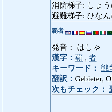
消防梯子: しょうぼうは
避難梯子: ひなんばしご
覇者
発音： はしゃ
漢字：
覇
,
者
キーワード：
戦
翻訳：
Gebieter, O
次もチェック：