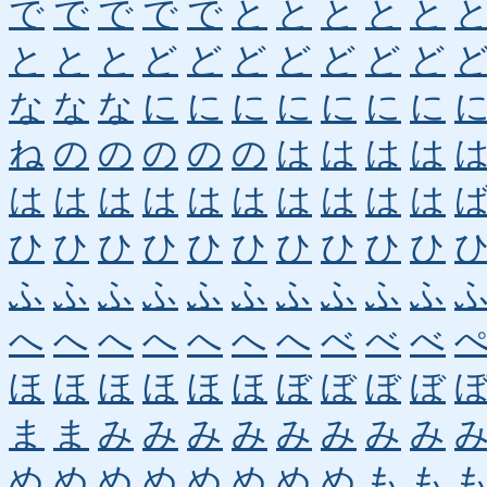
で
で
で
で
で
と
と
と
と
と
と
と
と
ど
ど
ど
ど
ど
ど
ど
な
な
な
に
に
に
に
に
に
に
ね
の
の
の
の
の
は
は
は
は
は
は
は
は
は
は
は
は
は
は
ひ
ひ
ひ
ひ
ひ
ひ
ひ
ひ
ひ
ひ
ふ
ふ
ふ
ふ
ふ
ふ
ふ
ふ
ふ
ふ
へ
へ
へ
へ
へ
へ
へ
べ
べ
べ
ほ
ほ
ほ
ほ
ほ
ほ
ぼ
ぼ
ぼ
ぼ
ま
ま
み
み
み
み
み
み
み
み
め
め
め
め
め
め
め
め
も
も