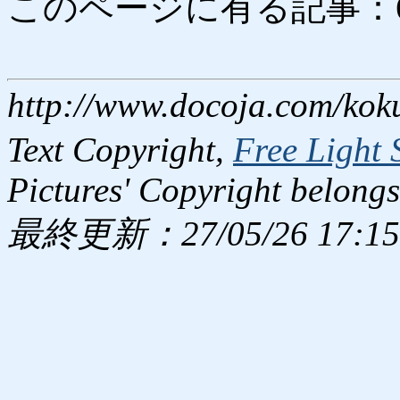
このページに有る記事：6872
http://www.docoja.com/kok
Text Copyright,
Free Light 
Pictures' Copyright belongs
最終更新：27/05/26 17:15