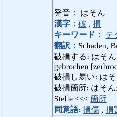
発音： はそん
漢字：
破
,
損
キーワード：
テ
翻訳：
Schaden, B
破損する: はそんする: b
gebrochen [zerbroc
破損し易い: はそんしやす
破損箇所: はそんかしょ: 
Stelle <<<
箇所
同意語:
損傷
,
損