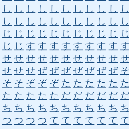
し
し
し
し
し
し
し
し
し
し
し
し
し
し
し
し
し
し
し
し
じ
じ
じ
じ
じ
じ
じ
じ
じ
じ
じ
じ
す
す
す
す
す
す
す
す
せ
せ
せ
せ
せ
せ
せ
せ
せ
せ
せ
せ
せ
ぜ
ぜ
ぜ
ぜ
ぜ
ぜ
ぜ
そ
そ
ぞ
ぞ
ぞ
た
た
た
た
た
た
た
た
た
た
だ
だ
だ
だ
だ
ち
ち
ち
ち
ち
ち
ち
ち
ち
ち
つ
つ
つ
つ
て
て
て
て
て
て