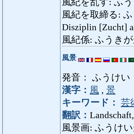
風紀を乱す: ふう
風紀を取締る: ふうきを
Disziplin [Zucht] 
風紀係: ふうきがかり: S
風景
発音： ふうけい
漢字：
風
,
景
キーワード：
芸
翻訳：
Landschaft,
風景画: ふうけいが: Lan