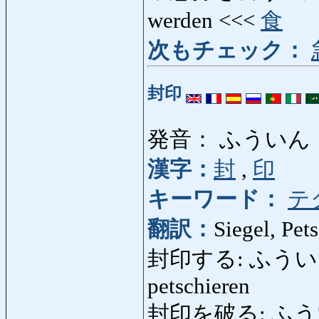
werden <<<
食
次もチェック：
封印
発音： ふういん
漢字：
封
,
印
キーワード：
テ
翻訳：
Siegel, Pet
封印する: ふういんする:
petschieren
封印を破る: ふういんを