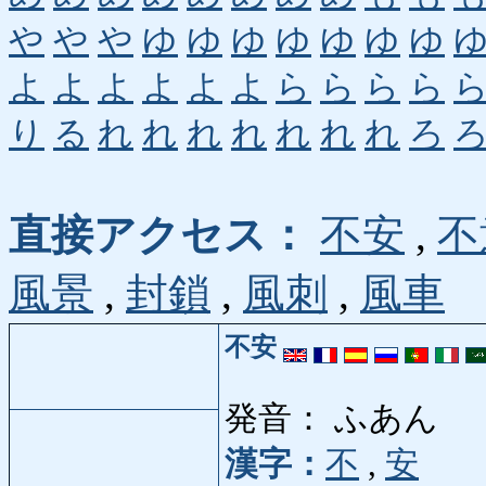
や
や
や
ゆ
ゆ
ゆ
ゆ
ゆ
ゆ
ゆ
よ
よ
よ
よ
よ
よ
ら
ら
ら
ら
り
る
れ
れ
れ
れ
れ
れ
れ
ろ
直接アクセス：
不安
,
不
風景
,
封鎖
,
風刺
,
風車
不安
発音： ふあん
漢字：
不
,
安