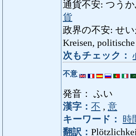
通貨不安: つうかふあん:
貨
政界の不安: せいかいの
Kreisen, politisc
次もチェック：
不意
発音： ふい
漢字：
不
,
意
キーワード：
時
翻訳：
Plötzlichke