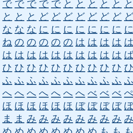
で
で
で
で
で
と
と
と
と
と
と
と
と
ど
ど
ど
ど
ど
ど
ど
な
な
な
に
に
に
に
に
に
に
ね
の
の
の
の
の
は
は
は
は
は
は
は
は
は
は
は
は
は
は
ひ
ひ
ひ
ひ
ひ
ひ
ひ
ひ
ひ
ひ
ふ
ふ
ふ
ふ
ふ
ふ
ふ
ふ
ふ
ふ
へ
へ
へ
へ
へ
へ
へ
べ
べ
べ
ほ
ほ
ほ
ほ
ほ
ほ
ぼ
ぼ
ぼ
ぼ
ま
ま
み
み
み
み
み
み
み
み
め
め
め
め
め
め
め
め
も
も