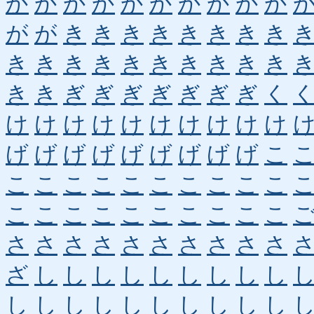
か
か
か
か
か
か
か
か
か
か
が
が
き
き
き
き
き
き
き
き
き
き
き
き
き
き
き
き
き
き
き
き
ぎ
ぎ
ぎ
ぎ
ぎ
ぎ
ぎ
く
け
け
け
け
け
け
け
け
け
け
げ
げ
げ
げ
げ
げ
げ
げ
げ
こ
こ
こ
こ
こ
こ
こ
こ
こ
こ
こ
こ
こ
こ
こ
こ
こ
こ
こ
こ
こ
さ
さ
さ
さ
さ
さ
さ
さ
さ
さ
ざ
し
し
し
し
し
し
し
し
し
し
し
し
し
し
し
し
し
し
し