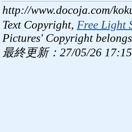
http://www.docoja.com/kok
Text Copyright,
Free Light 
Pictures' Copyright belongs
最終更新：27/05/26 17:15