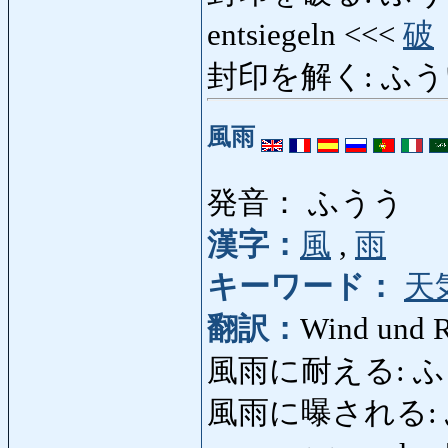
entsiegeln <<<
破
封印を解く: ふう
風雨
発音： ふうう
漢字：
風
,
雨
キーワード：
天
翻訳：
Wind und R
風雨に耐える: ふうう
風雨に曝される: ふ