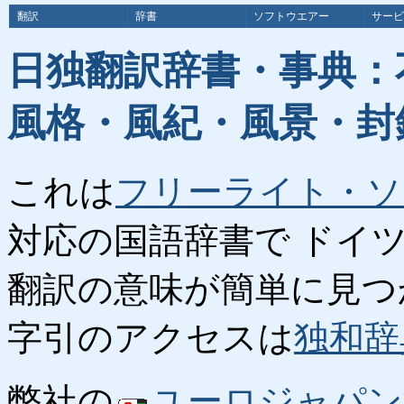
翻訳
辞書
ソフトウエアー
サービ
日独翻訳辞書・事典：
風格・風紀・風景・封
これは
フリーライト・ソ
対応の国語辞書で ドイ
翻訳の意味が簡単に見つ
字引のアクセスは
独和辞
弊社の
ユーロジャパン