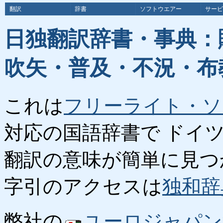
翻訳
辞書
ソフトウエアー
サービ
日独翻訳辞書・事典：
吹矢・普及・不況・布
これは
フリーライト・ソ
対応の国語辞書で ドイ
翻訳の意味が簡単に見つ
字引のアクセスは
独和辞
弊社の
ユーロジャパン