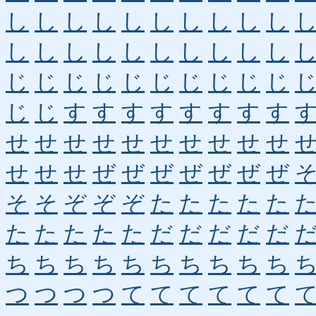
し
し
し
し
し
し
し
し
し
し
し
し
し
し
し
し
し
し
し
し
じ
じ
じ
じ
じ
じ
じ
じ
じ
じ
じ
じ
す
す
す
す
す
す
す
す
せ
せ
せ
せ
せ
せ
せ
せ
せ
せ
せ
せ
せ
ぜ
ぜ
ぜ
ぜ
ぜ
ぜ
ぜ
そ
そ
ぞ
ぞ
ぞ
た
た
た
た
た
た
た
た
た
た
だ
だ
だ
だ
だ
ち
ち
ち
ち
ち
ち
ち
ち
ち
ち
つ
つ
つ
つ
て
て
て
て
て
て