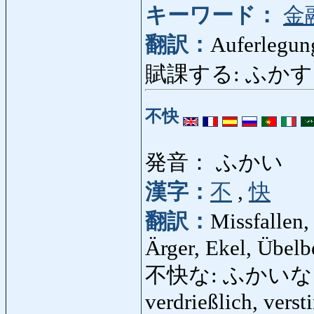
キーワード：
金
翻訳：
Auferlegun
賦課する: ふかする: ste
不快
発音： ふかい
漢字：
不
,
快
翻訳：
Missfallen
Ärger, Ekel, Übelb
不快な: ふかいな: miss
verdrießlich, verst