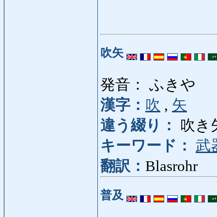
吹矢
発音： ふきや
漢字：
吹
,
矢
違う綴り：
吹き
キーワード：
武
翻訳：
Blasrohr
普及