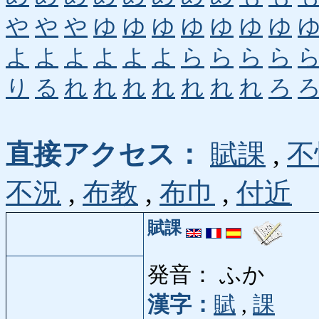
や
や
や
ゆ
ゆ
ゆ
ゆ
ゆ
ゆ
ゆ
よ
よ
よ
よ
よ
よ
ら
ら
ら
ら
り
る
れ
れ
れ
れ
れ
れ
れ
ろ
直接アクセス：
賦課
,
不
不況
,
布教
,
布巾
,
付近
賦課
発音： ふか
漢字：
賦
,
課