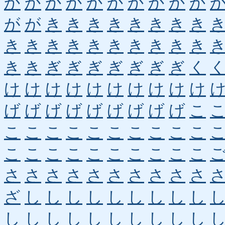
か
か
か
か
か
か
か
か
か
か
が
が
き
き
き
き
き
き
き
き
き
き
き
き
き
き
き
き
き
き
き
き
ぎ
ぎ
ぎ
ぎ
ぎ
ぎ
ぎ
く
け
け
け
け
け
け
け
け
け
け
げ
げ
げ
げ
げ
げ
げ
げ
げ
こ
こ
こ
こ
こ
こ
こ
こ
こ
こ
こ
こ
こ
こ
こ
こ
こ
こ
こ
こ
こ
さ
さ
さ
さ
さ
さ
さ
さ
さ
さ
ざ
し
し
し
し
し
し
し
し
し
し
し
し
し
し
し
し
し
し
し