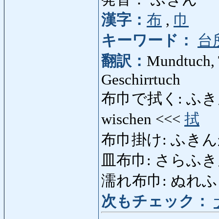
漢字：
布
,
巾
キーワード：
台
翻訳：
Mundtuch, T
Geschirrtuch
布巾で拭く: ふきんでふく
wischen <<<
拭
布巾掛け: ふきんかけ: 
皿布巾: さらふきん: T
濡れ布巾: ぬれふきん: 
次もチェック：