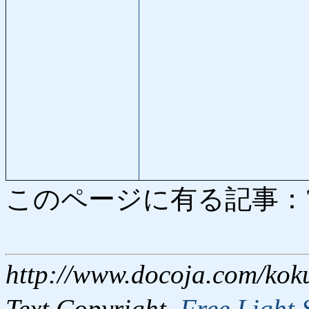
このページに有る記事：7371
http://www.docoja.com/kok
Text Copyright,
Free Light 