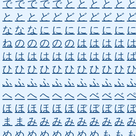
で
で
で
で
で
と
と
と
と
と
と
と
と
ど
ど
ど
ど
ど
ど
ど
な
な
な
に
に
に
に
に
に
に
ね
の
の
の
の
の
は
は
は
は
は
は
は
は
は
は
は
は
は
は
ひ
ひ
ひ
ひ
ひ
ひ
ひ
ひ
ひ
ひ
ふ
ふ
ふ
ふ
ふ
ふ
ふ
ふ
ふ
ふ
へ
へ
へ
へ
へ
へ
へ
べ
べ
べ
ほ
ほ
ほ
ほ
ほ
ほ
ぼ
ぼ
ぼ
ぼ
ま
ま
み
み
み
み
み
み
み
み
め
め
め
め
め
め
め
め
も
も