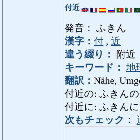
付近
発音： ふきん
漢字：
付
,
近
違う綴り：
附近
キーワード：
地
翻訳：
Nähe, Umg
付近の: ふきんの: bena
付近に: ふきんに: in d
次もチェック：