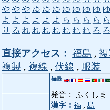
や
や
や
ゆ
ゆ
ゆ
ゆ
ゆ
ゆ
ゆ
よ
よ
よ
よ
よ
よ
ら
ら
ら
ら
り
る
れ
れ
れ
れ
れ
れ
れ
ろ
直接アクセス：
福島
,
複
複製
,
複線
,
伏線
,
服装
福島
発音： ふくしま
漢字：
福
,
島