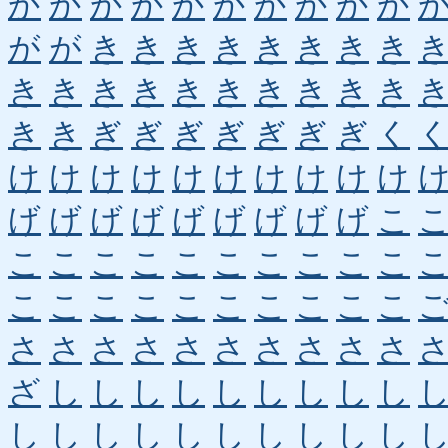
か
か
か
か
か
か
か
か
か
か
が
が
き
き
き
き
き
き
き
き
き
き
き
き
き
き
き
き
き
き
き
き
ぎ
ぎ
ぎ
ぎ
ぎ
ぎ
ぎ
く
け
け
け
け
け
け
け
け
け
け
げ
げ
げ
げ
げ
げ
げ
げ
げ
こ
こ
こ
こ
こ
こ
こ
こ
こ
こ
こ
こ
こ
こ
こ
こ
こ
こ
こ
こ
こ
さ
さ
さ
さ
さ
さ
さ
さ
さ
さ
ざ
し
し
し
し
し
し
し
し
し
し
し
し
し
し
し
し
し
し
し