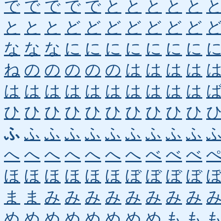
で
で
で
で
で
と
と
と
と
と
と
と
と
ど
ど
ど
ど
ど
ど
ど
な
な
な
に
に
に
に
に
に
に
ね
の
の
の
の
の
は
は
は
は
は
は
は
は
は
は
は
は
は
は
ひ
ひ
ひ
ひ
ひ
ひ
ひ
ひ
ひ
ひ
ふ
ふ
ふ
ふ
ふ
ふ
ふ
ふ
ふ
ふ
へ
へ
へ
へ
へ
へ
へ
べ
べ
べ
ほ
ほ
ほ
ほ
ほ
ほ
ぼ
ぼ
ぼ
ぼ
ま
ま
み
み
み
み
み
み
み
み
め
め
め
め
め
め
め
め
も
も