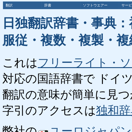
翻訳
辞書
ソフトウエアー
サービ
日独翻訳辞書・事典：
服従・複数・複製・複
これは
フリーライト・ソ
対応の国語辞書で ドイ
翻訳の意味が簡単に見つ
字引のアクセスは
独和辞
弊社の
ユーロジャパン