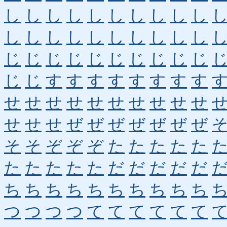
し
し
し
し
し
し
し
し
し
し
し
し
し
し
し
し
し
し
し
し
じ
じ
じ
じ
じ
じ
じ
じ
じ
じ
じ
じ
す
す
す
す
す
す
す
す
せ
せ
せ
せ
せ
せ
せ
せ
せ
せ
せ
せ
せ
ぜ
ぜ
ぜ
ぜ
ぜ
ぜ
ぜ
そ
そ
ぞ
ぞ
ぞ
た
た
た
た
た
た
た
た
た
た
だ
だ
だ
だ
だ
ち
ち
ち
ち
ち
ち
ち
ち
ち
ち
つ
つ
つ
つ
て
て
て
て
て
て