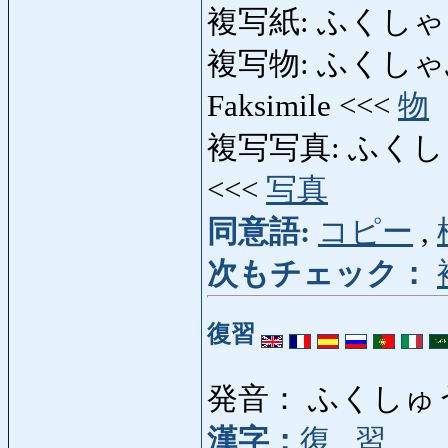
複写紙: ふくしゃし
複写物: ふくしゃぶつ: 
Faksimile <<<
物
複写写真: ふくしゃしゃ
<<<
写真
同意語:
コピー
,
次もチェック：
復習
発音： ふくしゅ
漢字：
復
,
習