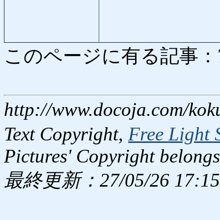
このページに有る記事：7391
http://www.docoja.com/kok
Text Copyright,
Free Light 
Pictures' Copyright belongs
最終更新：27/05/26 17:15