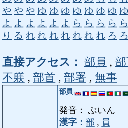
や
や
や
ゆ
ゆ
ゆ
ゆ
ゆ
ゆ
ゆ
よ
よ
よ
よ
よ
よ
ら
ら
ら
ら
り
る
れ
れ
れ
れ
れ
れ
れ
ろ
直接アクセス：
部員
,
部
不躾
,
部首
,
部署
,
無事
部員
発音： ぶいん
漢字：
部
,
員