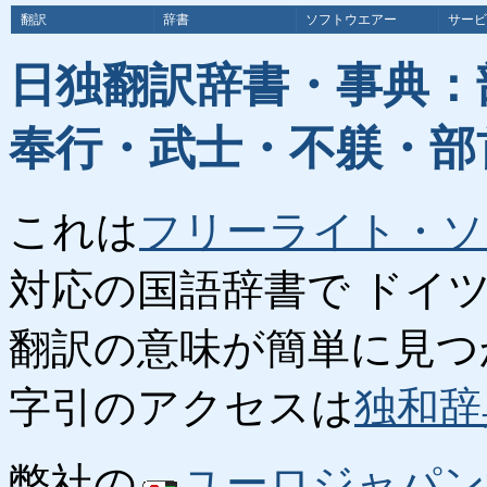
翻訳
辞書
ソフトウエアー
サービ
日独翻訳辞書・事典：
奉行・武士・不躾・部
これは
フリーライト・ソ
対応の国語辞書で ドイ
翻訳の意味が簡単に見つ
字引のアクセスは
独和辞
弊社の
ユーロジャパン