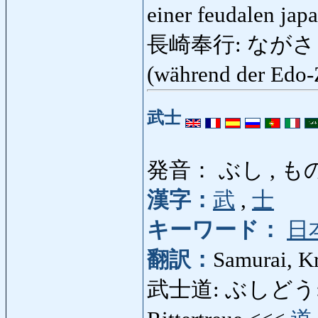
einer feudalen jap
長崎奉行: ながさきぶぎ
(während der Edo-
武士
発音： ぶし , 
漢字：
武
,
士
キーワード：
日
翻訳：
Samurai, Kr
武士道: ぶしどう: Bushi