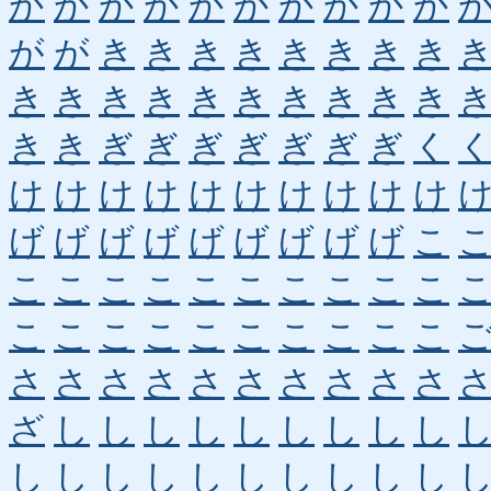
か
か
か
か
か
か
か
か
か
か
が
が
き
き
き
き
き
き
き
き
き
き
き
き
き
き
き
き
き
き
き
き
ぎ
ぎ
ぎ
ぎ
ぎ
ぎ
ぎ
く
け
け
け
け
け
け
け
け
け
け
げ
げ
げ
げ
げ
げ
げ
げ
げ
こ
こ
こ
こ
こ
こ
こ
こ
こ
こ
こ
こ
こ
こ
こ
こ
こ
こ
こ
こ
こ
さ
さ
さ
さ
さ
さ
さ
さ
さ
さ
ざ
し
し
し
し
し
し
し
し
し
し
し
し
し
し
し
し
し
し
し