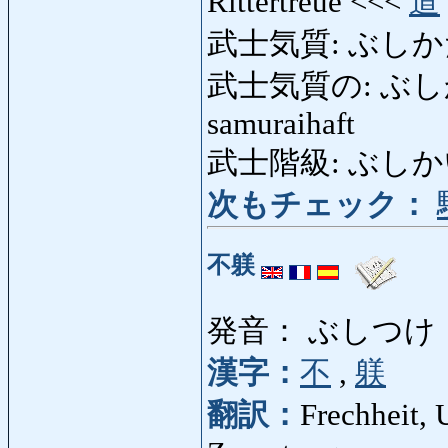
Rittertreue <<<
道
武士気質: ぶしか
武士気質の: ぶしかたぎの:
samuraihaft
武士階級: ぶしかいきゅ
次もチェック：
不躾
発音： ぶしつけ
漢字：
不
,
躾
翻訳：
Frechheit, 