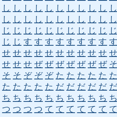
し
し
し
し
し
し
し
し
し
し
し
し
し
し
し
し
し
し
し
し
じ
じ
じ
じ
じ
じ
じ
じ
じ
じ
じ
じ
す
す
す
す
す
す
す
す
せ
せ
せ
せ
せ
せ
せ
せ
せ
せ
せ
せ
せ
ぜ
ぜ
ぜ
ぜ
ぜ
ぜ
ぜ
そ
そ
ぞ
ぞ
ぞ
た
た
た
た
た
た
た
た
た
た
だ
だ
だ
だ
だ
ち
ち
ち
ち
ち
ち
ち
ち
ち
ち
つ
つ
つ
つ
て
て
て
て
て
て