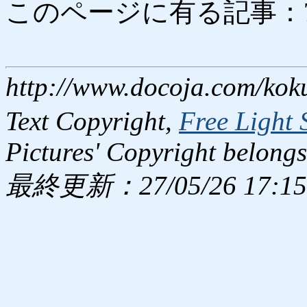
このページに有る記事：7529
http://www.docoja.com/kok
Text Copyright,
Free Light 
Pictures' Copyright belongs
最終更新：27/05/26 17:15