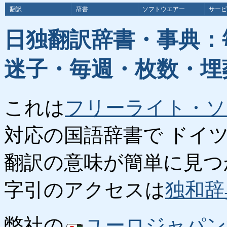
翻訳
辞書
ソフトウエアー
サービ
日独翻訳辞書・事典：
迷子・毎週・枚数・埋
これは
フリーライト・ソ
対応の国語辞書で ドイ
翻訳の意味が簡単に見つ
字引のアクセスは
独和辞
弊社の
ユーロジャパン