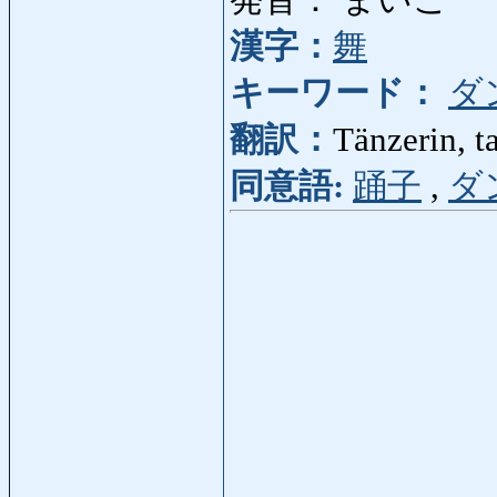
発音： まいこ
漢字：
舞
キーワード：
ダ
翻訳：
Tänzerin, 
同意語:
踊子
,
ダ