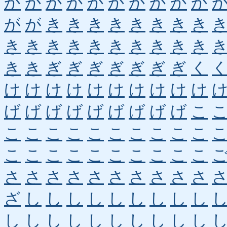
か
か
か
か
か
か
か
か
か
か
が
が
き
き
き
き
き
き
き
き
き
き
き
き
き
き
き
き
き
き
き
き
ぎ
ぎ
ぎ
ぎ
ぎ
ぎ
ぎ
く
け
け
け
け
け
け
け
け
け
け
げ
げ
げ
げ
げ
げ
げ
げ
げ
こ
こ
こ
こ
こ
こ
こ
こ
こ
こ
こ
こ
こ
こ
こ
こ
こ
こ
こ
こ
こ
さ
さ
さ
さ
さ
さ
さ
さ
さ
さ
ざ
し
し
し
し
し
し
し
し
し
し
し
し
し
し
し
し
し
し
し