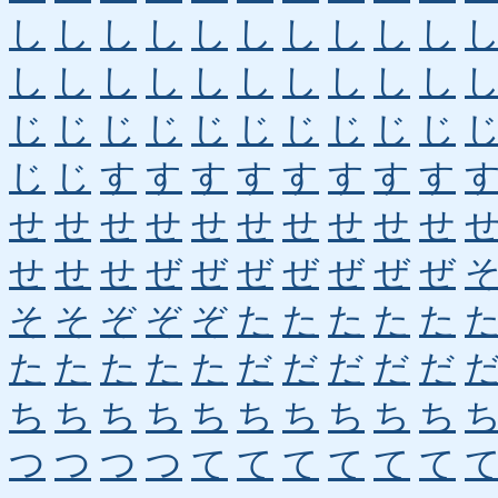
し
し
し
し
し
し
し
し
し
し
し
し
し
し
し
し
し
し
し
し
じ
じ
じ
じ
じ
じ
じ
じ
じ
じ
じ
じ
す
す
す
す
す
す
す
す
せ
せ
せ
せ
せ
せ
せ
せ
せ
せ
せ
せ
せ
ぜ
ぜ
ぜ
ぜ
ぜ
ぜ
ぜ
そ
そ
ぞ
ぞ
ぞ
た
た
た
た
た
た
た
た
た
た
だ
だ
だ
だ
だ
ち
ち
ち
ち
ち
ち
ち
ち
ち
ち
つ
つ
つ
つ
て
て
て
て
て
て