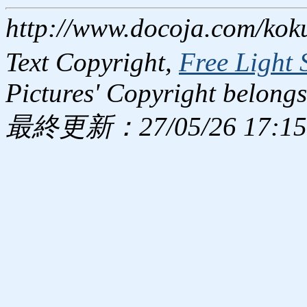
http://www.docoja.com/kok
Text Copyright,
Free Light 
Pictures' Copyright belongs
最終更新：27/05/26 17:15