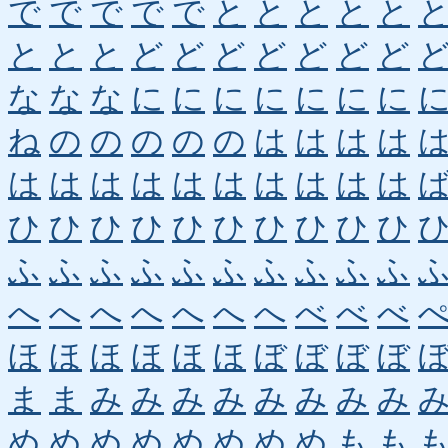
で
で
で
で
で
と
と
と
と
と
と
と
と
ど
ど
ど
ど
ど
ど
ど
な
な
な
に
に
に
に
に
に
に
ね
の
の
の
の
の
は
は
は
は
は
は
は
は
は
は
は
は
は
は
ひ
ひ
ひ
ひ
ひ
ひ
ひ
ひ
ひ
ひ
ふ
ふ
ふ
ふ
ふ
ふ
ふ
ふ
ふ
ふ
へ
へ
へ
へ
へ
へ
へ
べ
べ
べ
ほ
ほ
ほ
ほ
ほ
ほ
ぼ
ぼ
ぼ
ぼ
ま
ま
み
み
み
み
み
み
み
み
め
め
め
め
め
め
め
め
も
も