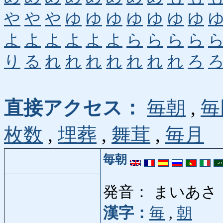
や
や
や
ゆ
ゆ
ゆ
ゆ
ゆ
ゆ
ゆ
よ
よ
よ
よ
よ
よ
ら
ら
ら
ら
り
る
れ
れ
れ
れ
れ
れ
れ
ろ
直接アクセス：
毎朝
,
毎
枚数
,
埋葬
,
舞茸
,
毎月
毎朝
発音： まいあさ
漢字：
毎
,
朝