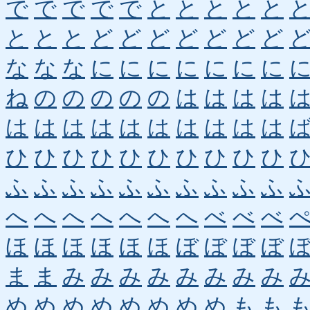
で
で
で
で
で
と
と
と
と
と
と
と
と
ど
ど
ど
ど
ど
ど
ど
な
な
な
に
に
に
に
に
に
に
ね
の
の
の
の
の
は
は
は
は
は
は
は
は
は
は
は
は
は
は
ひ
ひ
ひ
ひ
ひ
ひ
ひ
ひ
ひ
ひ
ふ
ふ
ふ
ふ
ふ
ふ
ふ
ふ
ふ
ふ
へ
へ
へ
へ
へ
へ
へ
べ
べ
べ
ほ
ほ
ほ
ほ
ほ
ほ
ぼ
ぼ
ぼ
ぼ
ま
ま
み
み
み
み
み
み
み
み
め
め
め
め
め
め
め
め
も
も