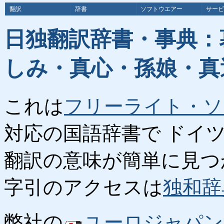
翻訳
辞書
ソフトウエアー
サービ
日独翻訳辞書・事典：
しみ・真心・孫娘・真
これは
フリーライト・ソ
対応の国語辞書で ドイ
翻訳の意味が簡単に見つ
字引のアクセスは
独和辞
弊社の
ユーロジャパン