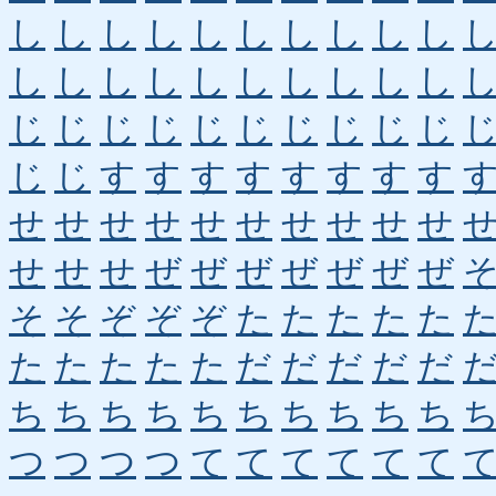
し
し
し
し
し
し
し
し
し
し
し
し
し
し
し
し
し
し
し
し
じ
じ
じ
じ
じ
じ
じ
じ
じ
じ
じ
じ
す
す
す
す
す
す
す
す
せ
せ
せ
せ
せ
せ
せ
せ
せ
せ
せ
せ
せ
ぜ
ぜ
ぜ
ぜ
ぜ
ぜ
ぜ
そ
そ
ぞ
ぞ
ぞ
た
た
た
た
た
た
た
た
た
た
だ
だ
だ
だ
だ
ち
ち
ち
ち
ち
ち
ち
ち
ち
ち
つ
つ
つ
つ
て
て
て
て
て
て