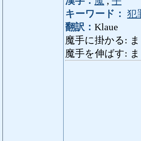
漢字：
魔
,
手
キーワード：
犯
翻訳：
Klaue
魔手に掛かる: ましゅに
魔手を伸ばす: ましゅを