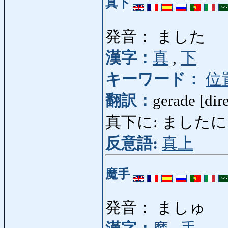
真下
発音： ました
漢字：
真
,
下
キーワード：
位
翻訳：
gerade [dir
真下に: ましたに
反意語:
真上
魔手
発音： ましゅ