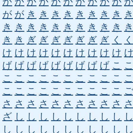
か
か
か
か
か
か
か
か
か
か
が
が
き
き
き
き
き
き
き
き
き
き
き
き
き
き
き
き
き
き
き
き
ぎ
ぎ
ぎ
ぎ
ぎ
ぎ
ぎ
く
け
け
け
け
け
け
け
け
け
け
げ
げ
げ
げ
げ
げ
げ
げ
げ
こ
こ
こ
こ
こ
こ
こ
こ
こ
こ
こ
こ
こ
こ
こ
こ
こ
こ
こ
こ
こ
さ
さ
さ
さ
さ
さ
さ
さ
さ
さ
ざ
し
し
し
し
し
し
し
し
し
し
し
し
し
し
し
し
し
し
し