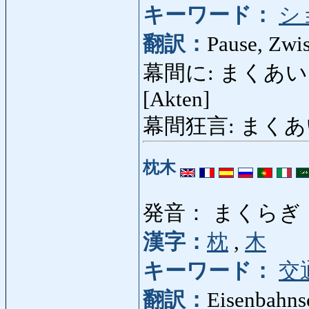
キーワード：
シ
翻訳：
Pause, Zwi
幕間に: まくあいに: in
[Akten]
幕間狂言: まくあいき
枕木
発音： まくらぎ
漢字：
枕
,
木
キーワード：
交
翻訳：
Eisenbahns