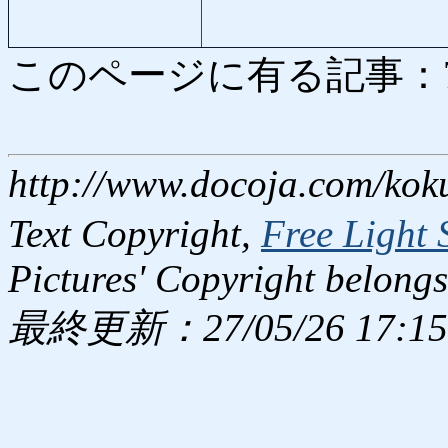
このページに有る記事：7984
http://www.docoja.com/kok
Text Copyright,
Free Light 
Pictures' Copyright belongs
最終更新：27/05/26 17:15