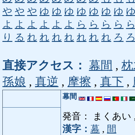
や
や
や
ゆ
ゆ
ゆ
ゆ
ゆ
ゆ
ゆ
よ
よ
よ
よ
よ
よ
ら
ら
ら
ら
り
る
れ
れ
れ
れ
れ
れ
れ
ろ
直接アクセス：
幕間
,
枕
孫娘
,
真逆
,
摩擦
,
真下
,
幕間
発音： まくあい 
漢字：
幕
,
間