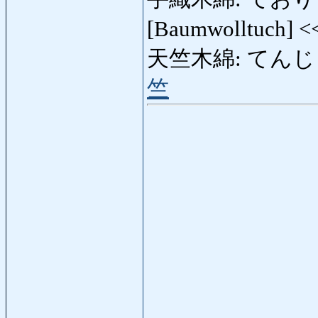
[Baumwolltuch] 
天竺木綿: てんじくもめん
竺