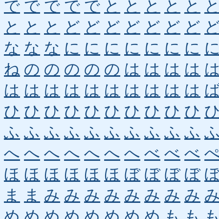
で
で
で
で
で
と
と
と
と
と
と
と
と
ど
ど
ど
ど
ど
ど
ど
な
な
な
に
に
に
に
に
に
に
ね
の
の
の
の
の
は
は
は
は
は
は
は
は
は
は
は
は
は
は
ひ
ひ
ひ
ひ
ひ
ひ
ひ
ひ
ひ
ひ
ふ
ふ
ふ
ふ
ふ
ふ
ふ
ふ
ふ
ふ
へ
へ
へ
へ
へ
へ
へ
べ
べ
べ
ほ
ほ
ほ
ほ
ほ
ほ
ぼ
ぼ
ぼ
ぼ
ま
ま
み
み
み
み
み
み
み
み
め
め
め
め
め
め
め
め
も
も