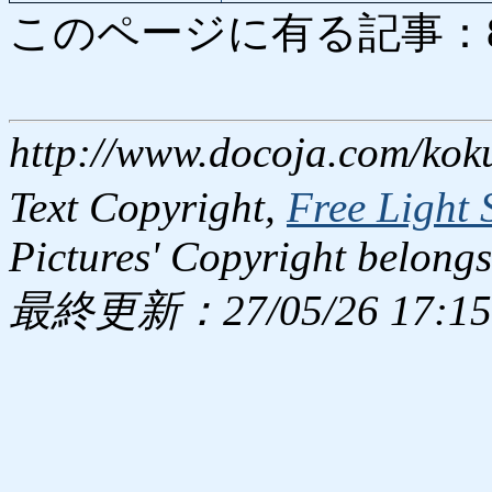
このページに有る記事：8395
http://www.docoja.com/kok
Text Copyright,
Free Light 
Pictures' Copyright belongs
最終更新：27/05/26 17:15