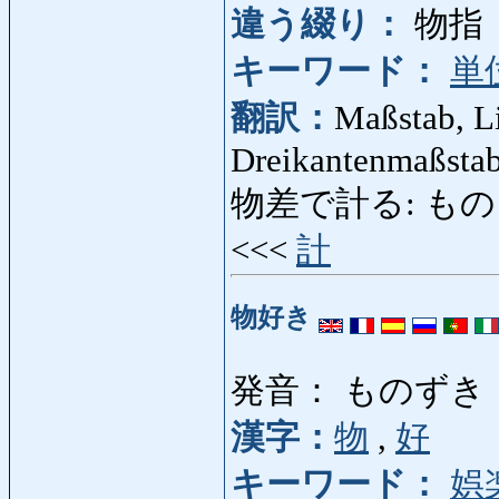
違う綴り：
物指
キーワード：
単
翻訳：
Maßstab, L
Dreikantenmaßsta
物差で計る: ものさし
<<<
計
物好き
発音： ものずき
漢字：
物
,
好
キーワード：
娯