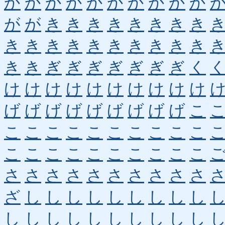
か
か
か
か
か
か
か
か
か
か
が
が
き
き
き
き
き
き
き
き
き
き
き
き
き
き
き
き
き
き
き
き
ぎ
ぎ
ぎ
ぎ
ぎ
ぎ
ぎ
く
け
け
け
け
け
け
け
け
け
け
げ
げ
げ
げ
げ
げ
げ
げ
げ
こ
こ
こ
こ
こ
こ
こ
こ
こ
こ
こ
こ
こ
こ
こ
こ
こ
こ
こ
こ
こ
さ
さ
さ
さ
さ
さ
さ
さ
さ
さ
ざ
し
し
し
し
し
し
し
し
し
し
し
し
し
し
し
し
し
し
し