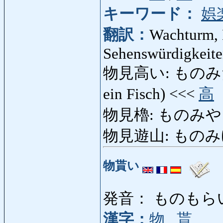
キーワード：
娯
翻訳：
Wachturm, 
Sehenswürdigkeit
物見高い: ものみだかい: 
ein Fisch) <<<
高
物見櫓: ものみやぐら:
物見遊山: ものみゆさん
物貰い
発音： ものもら
漢字：
物
,
貰