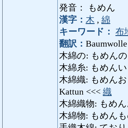
発音： もめん
漢字：
木
,
綿
キーワード：
布
翻訳：
Baumwolle
木綿の: もめんの: ba
木綿糸: もめんいと: 
木綿織: もめんおり: B
Kattun <<<
織
木綿織物: もめん
木綿物: もめんもの: 
手織木綿: ておりもめん: