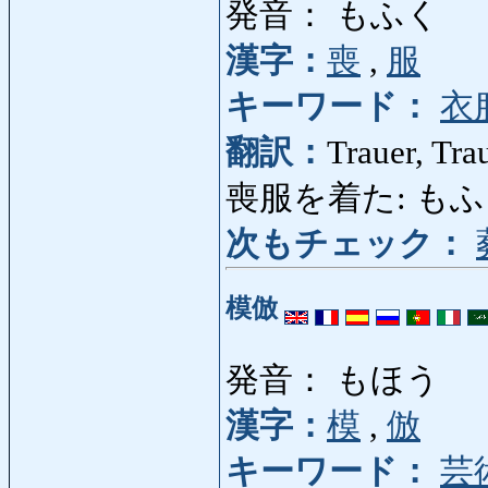
発音： もふく
漢字：
喪
,
服
キーワード：
衣
翻訳：
Trauer, Tra
喪服を着た: もふくを
次もチェック：
模倣
発音： もほう
漢字：
模
,
倣
キーワード：
芸