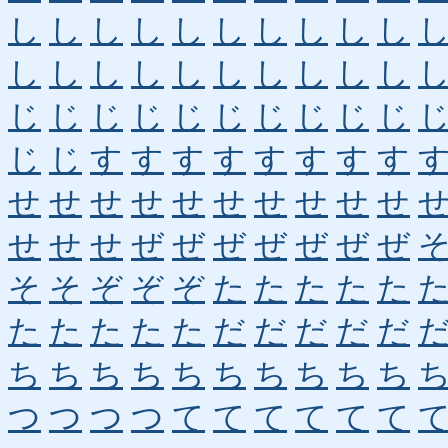
し
し
し
し
し
し
し
し
し
し
し
し
し
し
し
し
し
し
し
し
じ
じ
じ
じ
じ
じ
じ
じ
じ
じ
じ
じ
す
す
す
す
す
す
す
す
せ
せ
せ
せ
せ
せ
せ
せ
せ
せ
せ
せ
せ
ぜ
ぜ
ぜ
ぜ
ぜ
ぜ
ぜ
そ
そ
ぞ
ぞ
ぞ
た
た
た
た
た
た
た
た
た
た
だ
だ
だ
だ
だ
ち
ち
ち
ち
ち
ち
ち
ち
ち
ち
つ
つ
つ
つ
て
て
て
て
て
て