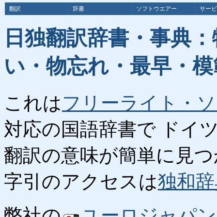
翻訳
辞書
ソフトウエアー
サービ
日独翻訳辞書・事典：
い・物忘れ・最早・模
これは
フリーライト・ソ
対応の国語辞書で ドイ
翻訳の意味が簡単に見つ
字引のアクセスは
独和辞
弊社の
ユーロジャパン