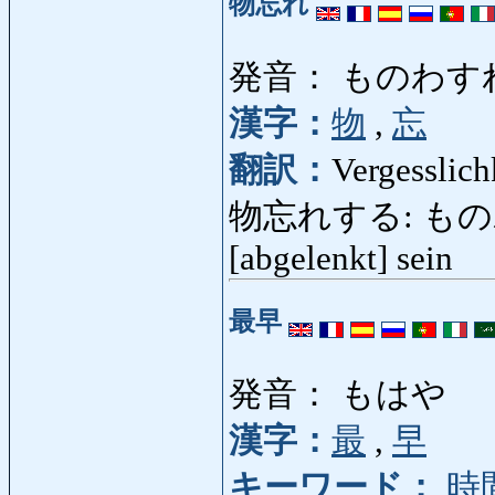
物忘れ
発音： ものわす
漢字：
物
,
忘
翻訳：
Vergesslich
物忘れする: ものわすれする
[abgelenkt] sein
最早
発音： もはや
漢字：
最
,
早
キーワード：
時