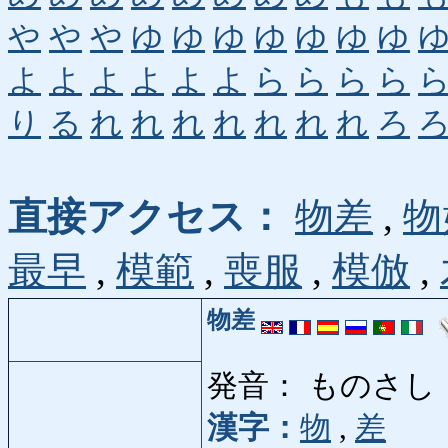
や
や
や
ゆ
ゆ
ゆ
ゆ
ゆ
ゆ
ゆ
よ
よ
よ
よ
よ
よ
ら
ら
ら
ら
り
る
れ
れ
れ
れ
れ
れ
れ
ろ
直接アクセス：
物差
,
物
最早
,
模範
,
喪服
,
模倣
,
物差
発音： ものさし
漢字：
物
,
差