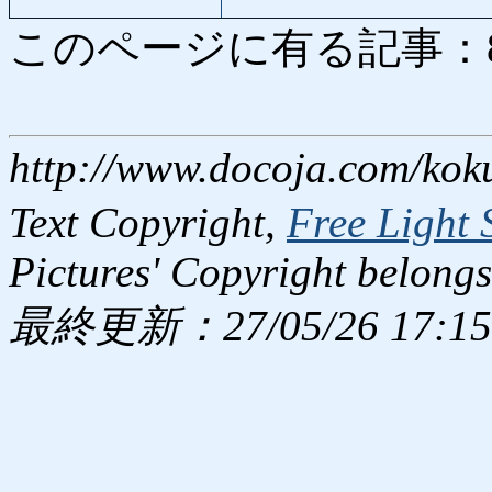
このページに有る記事：8569
http://www.docoja.com/kok
Text Copyright,
Free Light 
Pictures' Copyright belongs
最終更新：27/05/26 17:15