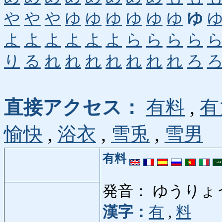
や
や
や
ゆ
ゆ
ゆ
ゆ
ゆ
ゆ
ゆ
よ
よ
よ
よ
よ
よ
ら
ら
ら
ら
り
る
れ
れ
れ
れ
れ
れ
れ
ろ
直接アクセス：
有料
,
有
愉快
,
浴衣
,
雪兎
,
雪男
有料
発音： ゆうりょ
漢字：
有
,
料