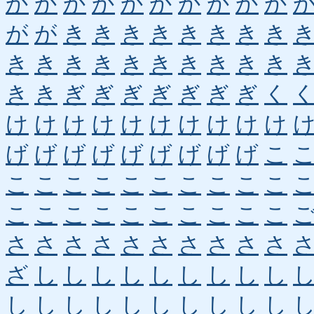
か
か
か
か
か
か
か
か
か
か
が
が
き
き
き
き
き
き
き
き
き
き
き
き
き
き
き
き
き
き
き
き
ぎ
ぎ
ぎ
ぎ
ぎ
ぎ
ぎ
く
け
け
け
け
け
け
け
け
け
け
げ
げ
げ
げ
げ
げ
げ
げ
げ
こ
こ
こ
こ
こ
こ
こ
こ
こ
こ
こ
こ
こ
こ
こ
こ
こ
こ
こ
こ
こ
さ
さ
さ
さ
さ
さ
さ
さ
さ
さ
ざ
し
し
し
し
し
し
し
し
し
し
し
し
し
し
し
し
し
し
し