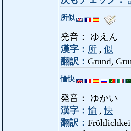
次もチェック：
所似
発音： ゆえん
漢字：
所
,
似
翻訳：
Grund, Gru
愉快
発音： ゆかい
漢字：
愉
,
快
翻訳：
Fröhlichkei