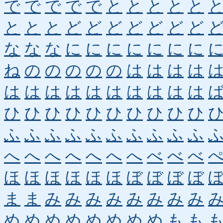
で
で
で
で
で
と
と
と
と
と
と
と
と
ど
ど
ど
ど
ど
ど
ど
な
な
な
に
に
に
に
に
に
に
ね
の
の
の
の
の
は
は
は
は
は
は
は
は
は
は
は
は
は
は
ひ
ひ
ひ
ひ
ひ
ひ
ひ
ひ
ひ
ひ
ふ
ふ
ふ
ふ
ふ
ふ
ふ
ふ
ふ
ふ
へ
へ
へ
へ
へ
へ
へ
べ
べ
べ
ほ
ほ
ほ
ほ
ほ
ほ
ぼ
ぼ
ぼ
ぼ
ま
ま
み
み
み
み
み
み
み
み
め
め
め
め
め
め
め
め
も
も