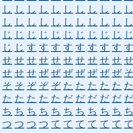
し
し
し
し
し
し
し
し
し
し
し
し
し
し
し
し
し
し
し
し
じ
じ
じ
じ
じ
じ
じ
じ
じ
じ
じ
じ
す
す
す
す
す
す
す
す
せ
せ
せ
せ
せ
せ
せ
せ
せ
せ
せ
せ
せ
ぜ
ぜ
ぜ
ぜ
ぜ
ぜ
ぜ
そ
そ
ぞ
ぞ
ぞ
た
た
た
た
た
た
た
た
た
た
だ
だ
だ
だ
だ
ち
ち
ち
ち
ち
ち
ち
ち
ち
ち
つ
つ
つ
つ
て
て
て
て
て
て