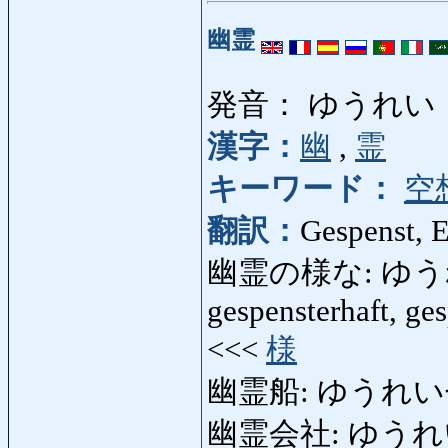
幽霊
発音： ゆうれい
漢字：
幽
,
霊
キーワード：
空
翻訳：
Gespenst, 
幽霊の様な: ゆうれい
gespensterhaft, ges
<<<
様
幽霊船: ゆうれいせん: 
幽霊会社: ゆうれいがい