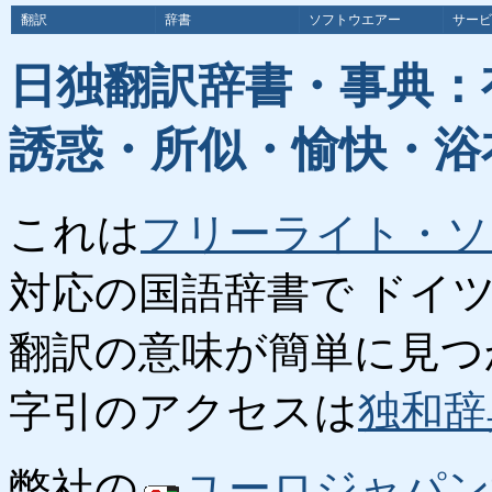
翻訳
辞書
ソフトウエアー
サービ
日独翻訳辞書・事典：
誘惑・所似・愉快・浴
これは
フリーライト・ソ
対応の国語辞書で ドイ
翻訳の意味が簡単に見つ
字引のアクセスは
独和辞
弊社の
ユーロジャパン