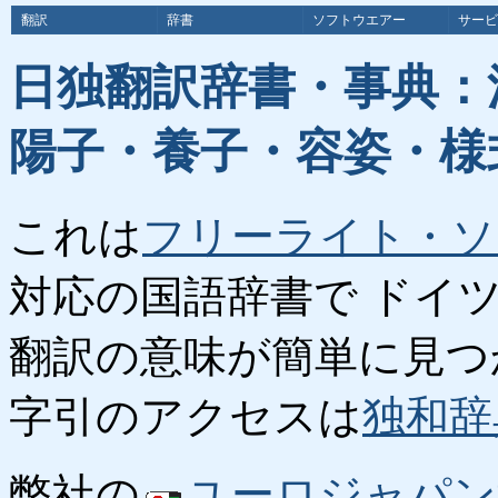
翻訳
辞書
ソフトウエアー
サービ
日独翻訳辞書・事典：
陽子・養子・容姿・様
これは
フリーライト・ソ
対応の国語辞書で ドイ
翻訳の意味が簡単に見つ
字引のアクセスは
独和辞
弊社の
ユーロジャパン