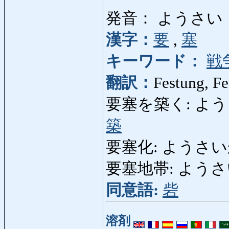
発音： ようさい
漢字：
要
,
塞
キーワード：
戦
翻訳：
Festung, Fe
要塞を築く: ようさいを
築
要塞化: ようさいか: Be
要塞地帯: ようさいちたい
同意語:
砦
溶剤