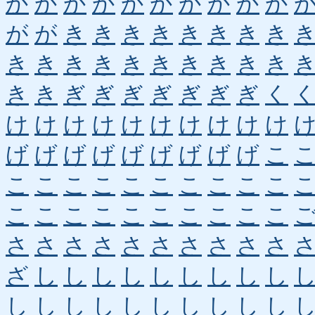
か
か
か
か
か
か
か
か
か
か
が
が
き
き
き
き
き
き
き
き
き
き
き
き
き
き
き
き
き
き
き
き
ぎ
ぎ
ぎ
ぎ
ぎ
ぎ
ぎ
く
け
け
け
け
け
け
け
け
け
け
げ
げ
げ
げ
げ
げ
げ
げ
げ
こ
こ
こ
こ
こ
こ
こ
こ
こ
こ
こ
こ
こ
こ
こ
こ
こ
こ
こ
こ
こ
さ
さ
さ
さ
さ
さ
さ
さ
さ
さ
ざ
し
し
し
し
し
し
し
し
し
し
し
し
し
し
し
し
し
し
し