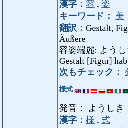
漢字：
容
,
姿
キーワード：
美
翻訳：
Gestalt, Fi
Äußere
容姿端麗: ようしたんれい
Gestalt [Figur] ha
次もチェック：
様式
発音： ようしき
漢字：
様
,
式