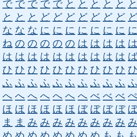
で
で
で
で
で
と
と
と
と
と
と
と
と
ど
ど
ど
ど
ど
ど
ど
な
な
な
に
に
に
に
に
に
に
ね
の
の
の
の
の
は
は
は
は
は
は
は
は
は
は
は
は
は
は
ひ
ひ
ひ
ひ
ひ
ひ
ひ
ひ
ひ
ひ
ふ
ふ
ふ
ふ
ふ
ふ
ふ
ふ
ふ
ふ
へ
へ
へ
へ
へ
へ
へ
べ
べ
べ
ほ
ほ
ほ
ほ
ほ
ほ
ぼ
ぼ
ぼ
ぼ
ま
ま
み
み
み
み
み
み
み
み
め
め
め
め
め
め
め
め
も
も