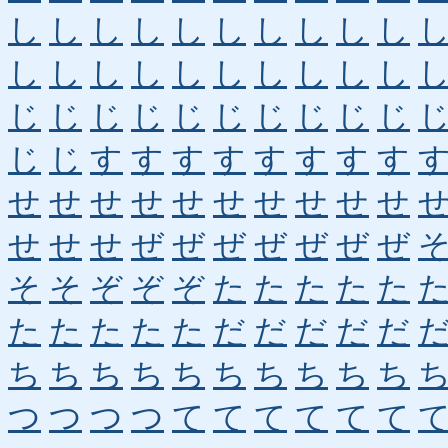
し
し
し
し
し
し
し
し
し
し
し
し
し
し
し
し
し
し
し
し
じ
じ
じ
じ
じ
じ
じ
じ
じ
じ
じ
じ
す
す
す
す
す
す
す
す
せ
せ
せ
せ
せ
せ
せ
せ
せ
せ
せ
せ
せ
ぜ
ぜ
ぜ
ぜ
ぜ
ぜ
ぜ
そ
そ
ぞ
ぞ
ぞ
た
た
た
た
た
た
た
た
た
た
だ
だ
だ
だ
だ
ち
ち
ち
ち
ち
ち
ち
ち
ち
ち
つ
つ
つ
つ
て
て
て
て
て
て