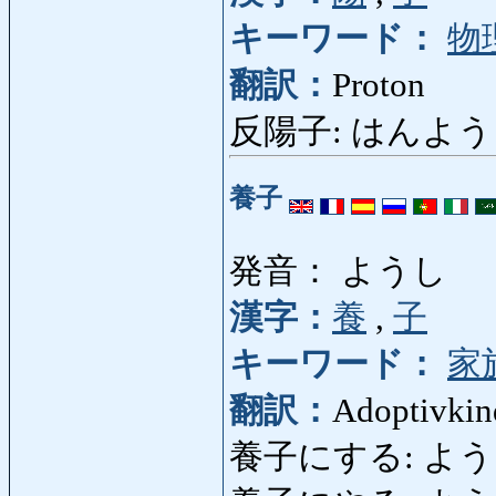
キーワード：
物
翻訳：
Proton
反陽子: はんようし: 
養子
発音： ようし
漢字：
養
,
子
キーワード：
家
翻訳：
Adoptivkin
養子にする: ようしに