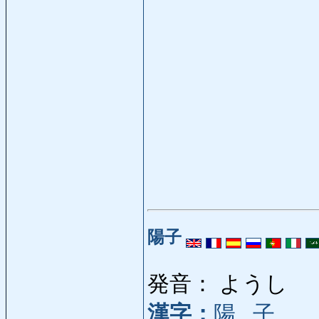
陽子
発音： ようし
漢字：
陽
,
子