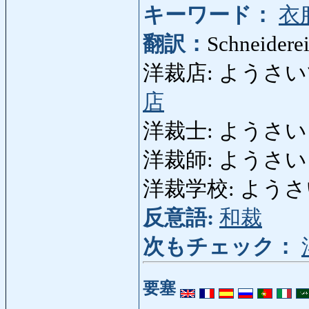
キーワード：
衣
翻訳：
Schneiderei
洋裁店: ようさいてん: S
店
洋裁士: ようさいし: Sc
洋裁師: ようさいし
洋裁学校: ようさいがっ
反意語:
和裁
次もチェック：
要塞