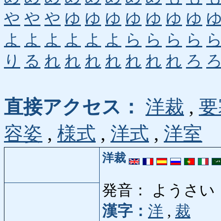
や
や
や
ゆ
ゆ
ゆ
ゆ
ゆ
ゆ
ゆ
よ
よ
よ
よ
よ
よ
ら
ら
ら
ら
り
る
れ
れ
れ
れ
れ
れ
れ
ろ
直接アクセス：
洋裁
,
要
容姿
,
様式
,
洋式
,
洋室
洋裁
発音： ようさい
漢字：
洋
,
裁