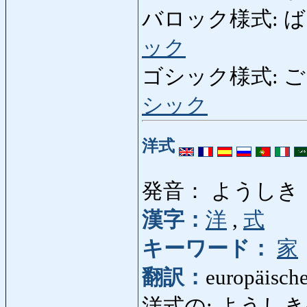
バロック様式: ばろっ
ック
ゴシック様式: ごしっく
シック
洋式
発音： ようしき
漢字：
洋
,
式
キーワード：
家
翻訳：
europäische
洋式の: ようしきの: eu