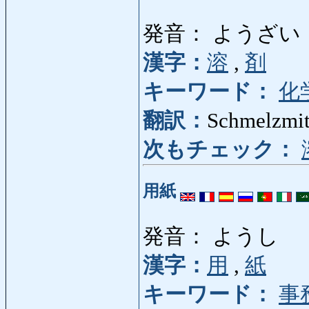
発音： ようざい
漢字：
溶
,
剤
キーワード：
化
翻訳：
Schmelzmit
次もチェック：
用紙
発音： ようし
漢字：
用
,
紙
キーワード：
事