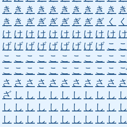
き
き
き
き
き
き
き
き
き
き
き
き
ぎ
ぎ
ぎ
ぎ
ぎ
ぎ
ぎ
く
け
け
け
け
け
け
け
け
け
け
げ
げ
げ
げ
げ
げ
げ
げ
げ
こ
こ
こ
こ
こ
こ
こ
こ
こ
こ
こ
こ
こ
こ
こ
こ
こ
こ
こ
こ
こ
さ
さ
さ
さ
さ
さ
さ
さ
さ
さ
ざ
し
し
し
し
し
し
し
し
し
し
し
し
し
し
し
し
し
し
し
し
し
し
し
し
し
し
し
し
し