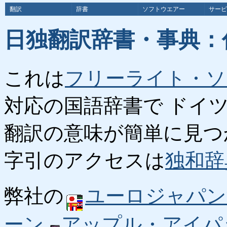
翻訳
辞書
ソフトウエアー
サービ
日独翻訳辞書・事典：
これは
フリーライト・ソ
対応の国語辞書で ドイ
翻訳の意味が簡単に見つ
字引のアクセスは
独和辞
弊社の
ユーロジャパン
ーン
アップル・アイパ