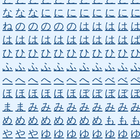
な
な
な
に
に
に
に
に
に
に
ね
の
の
の
の
の
は
は
は
は
は
は
は
は
は
は
は
は
は
は
ひ
ひ
ひ
ひ
ひ
ひ
ひ
ひ
ひ
ひ
ふ
ふ
ふ
ふ
ふ
ふ
ふ
ふ
ふ
ふ
へ
へ
へ
へ
へ
へ
へ
べ
べ
べ
ほ
ほ
ほ
ほ
ほ
ほ
ぼ
ぼ
ぼ
ぼ
ま
ま
み
み
み
み
み
み
み
み
め
め
め
め
め
め
め
め
も
も
や
や
や
ゆ
ゆ
ゆ
ゆ
ゆ
ゆ
ゆ