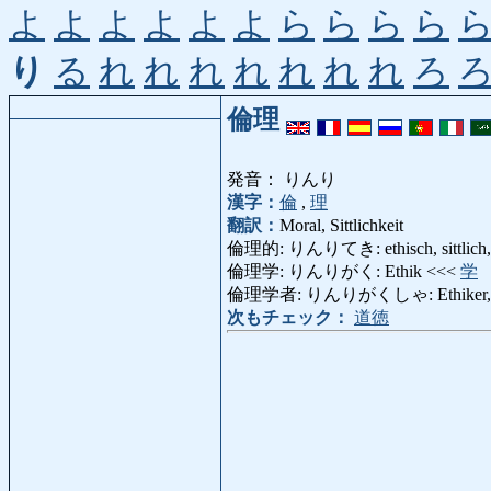
よ
よ
よ
よ
よ
よ
ら
ら
ら
ら
り
る
れ
れ
れ
れ
れ
れ
れ
ろ
倫理
発音： りんり
漢字：
倫
,
理
翻訳：
Moral, Sittlichkeit
倫理的: りんりてき: ethisch, sittlich, 
倫理学: りんりがく: Ethik <<<
学
倫理学者: りんりがくしゃ: Ethiker, Sit
次もチェック：
道徳