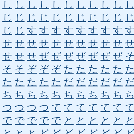
し
し
し
し
し
し
し
し
し
し
じ
じ
じ
じ
じ
じ
じ
じ
じ
じ
じ
じ
す
す
す
す
す
す
す
す
せ
せ
せ
せ
せ
せ
せ
せ
せ
せ
せ
せ
せ
ぜ
ぜ
ぜ
ぜ
ぜ
ぜ
ぜ
そ
そ
ぞ
ぞ
ぞ
た
た
た
た
た
た
た
た
た
た
だ
だ
だ
だ
だ
ち
ち
ち
ち
ち
ち
ち
ち
ち
ち
つ
つ
つ
つ
て
て
て
て
て
て
で
で
で
で
で
と
と
と
と
と
と
と
と
ど
ど
ど
ど
ど
ど
ど