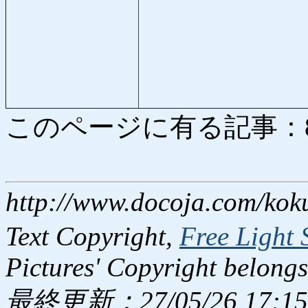
このページに有る記事：8922
http://www.docoja.com/kok
Text Copyright,
Free Light 
Pictures' Copyright belongs
最終更新：27/05/26 17:15