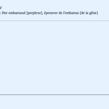
té
arrassé [perplexe], éprouver de l'embarras [de la gêne]