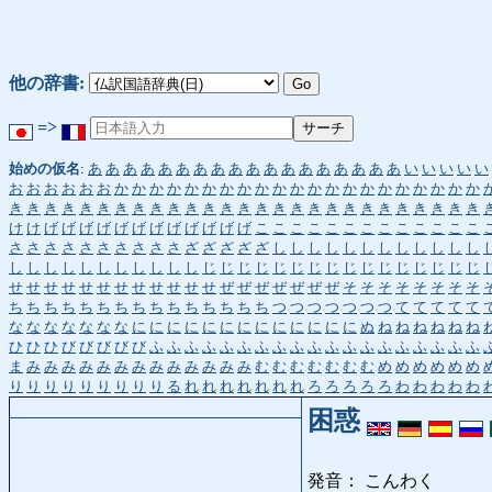
他の辞書:
=>
始めの仮名
:
あ
あ
あ
あ
あ
あ
あ
あ
あ
あ
あ
あ
あ
あ
あ
あ
あ
あ
い
い
い
い
い
お
お
お
お
お
お
か
か
か
か
か
か
か
か
か
か
か
か
か
か
か
か
か
か
か
か
か
き
き
き
き
き
き
き
き
き
き
き
き
き
き
き
き
き
き
き
き
き
き
き
き
き
き
き
け
け
げ
げ
げ
げ
げ
げ
げ
げ
げ
げ
げ
げ
こ
こ
こ
こ
こ
こ
こ
こ
こ
こ
こ
こ
こ
さ
さ
さ
さ
さ
さ
さ
さ
さ
さ
ざ
ざ
ざ
ざ
ざ
し
し
し
し
し
し
し
し
し
し
し
し
し
し
し
し
し
し
し
し
し
し
し
じ
じ
じ
じ
じ
じ
じ
じ
じ
じ
じ
じ
じ
じ
じ
じ
せ
せ
せ
せ
せ
せ
せ
せ
せ
せ
せ
せ
ぜ
ぜ
ぜ
ぜ
ぜ
ぜ
ぜ
そ
そ
そ
そ
そ
そ
そ
そ
ち
ち
ち
ち
ち
ち
ち
ち
ち
ち
ち
ち
ち
ち
ち
つ
つ
つ
つ
つ
つ
つ
て
て
て
て
て
な
な
な
な
な
な
な
に
に
に
に
に
に
に
に
に
に
に
に
に
ぬ
ね
ね
ね
ね
ね
ね
ひ
ひ
ひ
び
び
び
び
び
ふ
ふ
ふ
ふ
ふ
ふ
ふ
ふ
ふ
ふ
ふ
ふ
ふ
ふ
ふ
ふ
ふ
ふ
ふ
ま
み
み
み
み
み
み
み
み
み
み
み
み
み
む
む
む
む
む
む
む
め
め
め
め
め
め
り
り
り
り
り
り
り
り
り
る
れ
れ
れ
れ
れ
れ
れ
ろ
ろ
ろ
ろ
ろ
わ
わ
わ
わ
わ
困惑
発音： こんわく