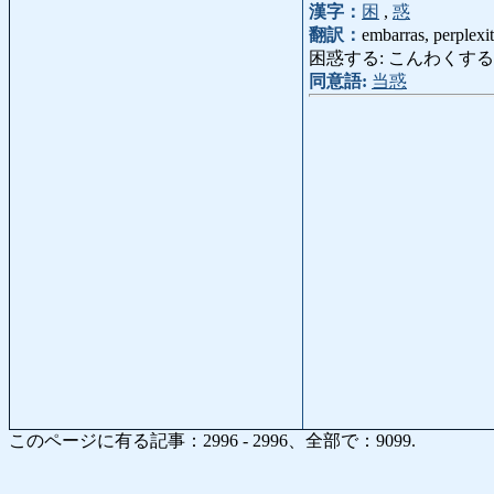
漢字：
困
,
惑
翻訳：
embarras, perplexi
困惑する: こんわくする: être emb
同意語:
当惑
このページに有る記事：2996 - 2996、全部で：9099.