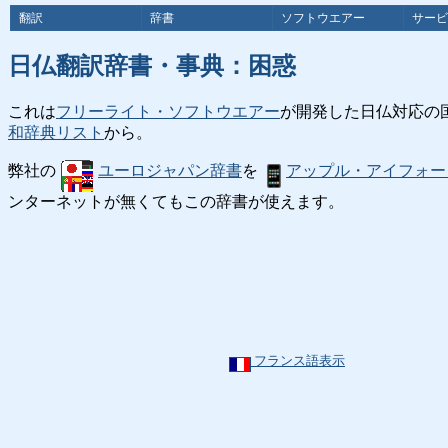
翻訳
辞書
ソフトウエアー
サービ
日仏翻訳辞書・事典：困惑
これは
フリーライト・ソフトウエアー
が開発した日仏対応の
和辞典リスト
から。
弊社の
ユーロジャパン辞書
を
アップル・アイフォー
ンターネットが無くてもこの辞書が使えます。
フランス語表示