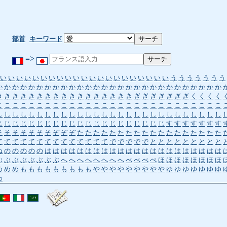
部首
キーワード
=>
い
い
い
い
い
い
い
い
い
い
い
い
い
い
い
い
い
い
い
い
い
う
う
う
う
う
う
う
か
か
か
か
か
か
か
か
か
か
か
か
か
か
か
か
か
か
か
か
か
か
か
か
か
か
か
か
き
き
き
き
き
き
き
き
き
き
き
き
き
き
き
き
き
ぎ
ぎ
ぎ
ぎ
ぎ
ぎ
ぎ
く
く
く
く
こ
こ
こ
こ
こ
こ
こ
こ
こ
こ
こ
こ
こ
こ
こ
こ
こ
こ
こ
こ
こ
こ
こ
こ
こ
こ
こ
こ
し
し
し
し
し
し
し
し
し
し
し
し
し
し
し
し
し
し
し
し
し
し
し
し
し
し
し
し
じ
じ
じ
じ
じ
じ
じ
じ
じ
じ
じ
じ
じ
じ
じ
じ
じ
じ
じ
じ
じ
す
す
す
す
す
す
す
そ
そ
そ
そ
そ
そ
そ
ぞ
ぞ
ぞ
た
た
た
た
た
た
た
た
た
た
た
た
た
た
た
た
た
た
て
て
て
て
て
て
て
て
て
て
て
て
て
て
で
で
で
で
で
と
と
と
と
と
と
と
と
と
ね
の
の
の
の
の
は
は
は
は
は
は
は
は
は
は
は
は
は
は
は
は
は
は
は
は
は
は
ぶ
ぶ
ぶ
ぶ
ぶ
ぶ
ぶ
ぶ
へ
へ
へ
へ
へ
へ
へ
へ
べ
べ
べ
ぺ
ほ
ほ
ほ
ほ
ほ
ほ
ほ
ほ
め
め
め
も
も
も
も
も
も
も
も
も
や
や
や
や
や
や
や
や
や
ゆ
ゆ
ゆ
ゆ
ゆ
ゆ
ゆ
わ