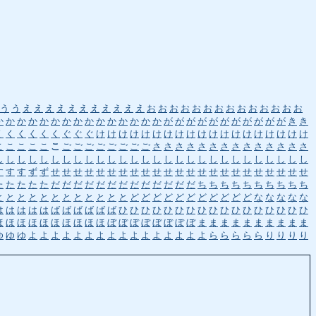
う
う
え
え
え
え
え
え
え
え
え
え
え
お
お
お
お
お
お
お
お
お
お
お
お
お
お
か
か
か
か
か
か
か
か
か
か
か
か
か
か
か
が
が
が
が
が
が
が
が
が
が
が
き
き
く
く
く
く
く
く
ぐ
ぐ
ぐ
け
け
け
け
け
け
け
け
け
け
け
け
け
け
け
け
け
け
け
こ
こ
こ
こ
こ
こ
ご
ご
ご
ご
ご
ご
ご
ご
さ
さ
さ
さ
さ
さ
さ
さ
さ
さ
さ
さ
さ
さ
し
し
し
し
し
し
し
し
し
し
し
し
し
し
し
し
し
し
し
し
し
し
し
し
し
し
し
し
す
す
す
ず
ず
せ
せ
せ
せ
せ
せ
せ
せ
せ
せ
せ
せ
せ
せ
せ
せ
せ
せ
せ
せ
せ
せ
せ
た
た
た
た
た
だ
だ
だ
だ
だ
だ
だ
だ
だ
だ
だ
だ
だ
ち
ち
ち
ち
ち
ち
ち
ち
ち
ち
と
と
と
と
と
と
と
と
と
と
と
と
ど
ど
ど
ど
ど
ど
ど
ど
ど
ど
ど
な
な
な
な
な
は
は
は
は
は
ば
ば
ば
ば
ば
ば
ひ
ひ
ひ
ひ
ひ
ひ
ひ
ひ
ひ
ひ
ひ
ひ
ひ
ひ
ひ
ひ
ひ
ほ
ほ
ほ
ほ
ほ
ほ
ほ
ほ
ほ
ほ
ぼ
ぼ
ぼ
ぼ
ぼ
ぼ
ぼ
ぼ
ま
ま
ま
ま
ま
ま
ま
ま
ま
ま
ゆ
ゆ
ゆ
よ
よ
よ
よ
よ
よ
よ
よ
よ
よ
よ
よ
よ
よ
よ
よ
ら
ら
ら
ら
ら
り
り
り
り