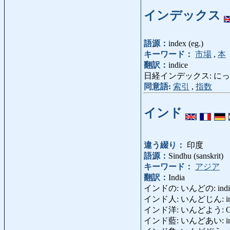
インデックス
語源：
index (eg.)
キーワード：
市場
,
本
翻訳：
indice
日経インデックス: にっけいいんで
同意語:
索引
,
指数
インド
違う綴り：
印度
語源：
Sindhu (sanskrit)
キーワード：
アジア
翻訳：
India
インドの: いんどの: indian
インド人: いんどじん: india
インド洋: いんどよう: Ocea
インド藍: いんどあい: indaco