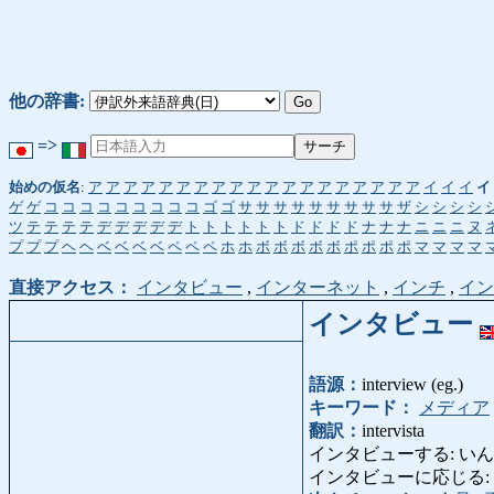
他の辞書:
=>
始めの仮名
:
ア
ア
ア
ア
ア
ア
ア
ア
ア
ア
ア
ア
ア
ア
ア
ア
ア
ア
ア
イ
イ
イ
イ
ゲ
ゲ
コ
コ
コ
コ
コ
コ
コ
コ
コ
ゴ
ゴ
サ
サ
サ
サ
サ
サ
サ
サ
サ
ザ
シ
シ
シ
シ
ツ
テ
テ
テ
テ
デ
デ
デ
デ
デ
ト
ト
ト
ト
ト
ト
ド
ド
ド
ド
ナ
ナ
ナ
ニ
ニ
ニ
ヌ
プ
プ
プ
ヘ
ヘ
ベ
ベ
ベ
ベ
ペ
ペ
ペ
ホ
ホ
ボ
ボ
ボ
ボ
ボ
ポ
ポ
ポ
ポ
マ
マ
マ
マ
直接アクセス：
インタビュー
,
インターネット
,
インチ
,
イン
インタビュー
語源：
interview (eg.)
キーワード：
メディア
翻訳：
intervista
インタビューする: いんたびゅ
インタビューに応じる: いんたびゅー