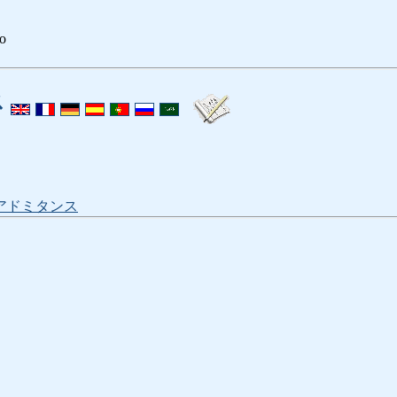
to
ス
アドミタンス