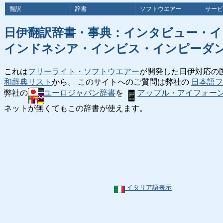
翻訳
辞書
ソフトウエアー
サービ
日伊翻訳辞書・事典：インタビュー・
インドネシア・インビス・インピーダ
これは
フリーライト・ソフトウエアー
が開発した日伊対応の
和辞典リスト
から。 このサイトへのご質問は弊社の
日本語フ
弊社の
ユーロジャパン辞書
を
アップル・アイフォー
ネットが無くてもこの辞書が使えます。
イタリア語表示