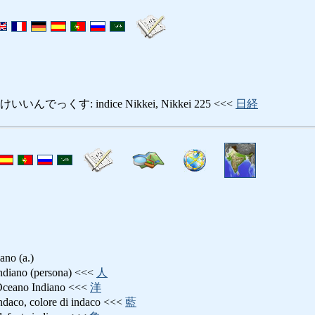
っくす: indice Nikkei, Nikkei 225 <<<
日経
o (a.)
no (persona) <<<
人
no Indiano <<<
洋
, colore di indaco <<<
藍