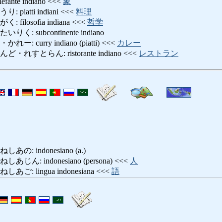
nte indiano <<<
象
iatti indiani <<<
料理
losofia indiana <<<
哲学
 subcontinente indiano
curry indiano (piatti) <<<
カレー
すとらん: ristorante indiano <<<
レストラン
: indonesiano (a.)
: indonesiano (persona) <<<
人
 lingua indonesiana <<<
語