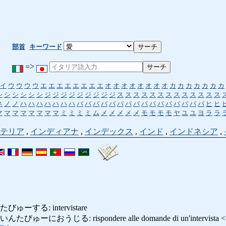
部首
キーワード
=>
イ
ウ
ウ
ウ
ウ
エ
エ
エ
エ
エ
エ
エ
エ
オ
オ
オ
オ
オ
オ
オ
オ
カ
カ
カ
カ
カ
カ
カ
シ
シ
シ
シ
シ
シ
ジ
ジ
ジ
ジ
ジ
ジ
ジ
ジ
ジ
ス
ス
ス
ス
ス
ス
ス
ス
ス
ス
ス
ス
ス
ネ
ノ
ノ
ハ
ハ
ハ
ハ
ハ
ハ
ハ
バ
バ
バ
バ
バ
バ
バ
バ
パ
パ
パ
パ
パ
パ
パ
パ
ヒ
ヒ
マ
マ
マ
マ
マ
マ
マ
マ
ミ
ミ
ミ
ミ
ム
メ
メ
メ
メ
メ
モ
モ
モ
モ
ヤ
ユ
ユ
ヨ
ラ
ラ
テリア
,
インディアナ
,
インデックス
,
インド
,
インドネシア
,
ーする: intervistare
におうじる: rispondere alle domande di un'intervista 