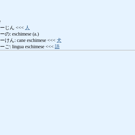
e
ーじん <<<
人
eschimese (a.)
 cane eschimese <<<
犬
ingua eschimese <<<
語