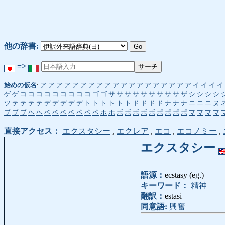
他の辞書:
=>
始めの仮名
:
ア
ア
ア
ア
ア
ア
ア
ア
ア
ア
ア
ア
ア
ア
ア
ア
ア
ア
ア
イ
イ
イ
イ
ゲ
ゲ
コ
コ
コ
コ
コ
コ
コ
コ
コ
ゴ
ゴ
サ
サ
サ
サ
サ
サ
サ
サ
サ
ザ
シ
シ
シ
シ
ツ
テ
テ
テ
テ
デ
デ
デ
デ
デ
ト
ト
ト
ト
ト
ト
ド
ド
ド
ド
ナ
ナ
ナ
ニ
ニ
ニ
ヌ
プ
プ
プ
ヘ
ヘ
ベ
ベ
ベ
ベ
ペ
ペ
ペ
ホ
ホ
ボ
ボ
ボ
ボ
ボ
ポ
ポ
ポ
ポ
マ
マ
マ
マ
直接アクセス：
エクスタシー
,
エクレア
,
エコ
,
エコノミー
,
エクスタシー
語源：
ecstasy (eg.)
キーワード：
精神
翻訳：
estasi
同意語:
興奮