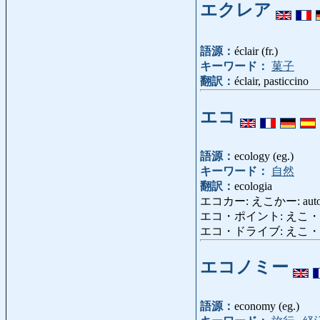
エクレア
語源：
éclair (fr.)
キーワード：
菓子
翻訳：
éclair, pasticcino
エコ
語源：
ecology (eg.)
キーワード：
自然
翻訳：
ecologia
エコカー: えこかー: auto e
エコ・ポイント: えこ・ぽいんと: s
エコ・ドライブ: えこ・どらいぶ
エコノミー
語源：
economy (eg.)