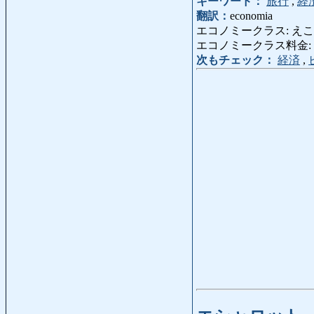
キーワード：
旅行
,
経
翻訳：
economia
エコノミークラス: えこのみーく
エコノミークラス料金: えこのみ
次もチェック：
経済
,