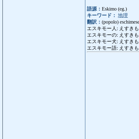
語源：
Eskimo (eg.)
キーワード：
地理
翻訳：
(popolo) eschimes
エスキモー人: えすきも
エスキモーの: えすきもーの: 
エスキモー犬: えすきもーけん:
エスキモー語: えすきもーご: l