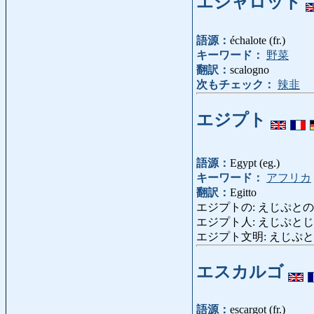
エシャロット
語源：
échalote (fr.)
キーワード：
野菜
翻訳：
scalogno
次もチェック：
辣韭
エジプト
語源：
Egypt (eg.)
キーワード：
アフリカ
翻訳：
Egitto
エジプトの: えじぷとの: egi
エジプト人: えじぷとじん: egi
エジプト文明: えじぷとぶんめい: A
エスカルゴ
語源：
escargot (fr.)