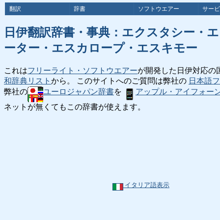
翻訳
辞書
ソフトウエアー
サービ
日伊翻訳辞書・事典：エクスタシー・
ーター・エスカロープ・エスキモー
これは
フリーライト・ソフトウエアー
が開発した日伊対応の
和辞典リスト
から。 このサイトへのご質問は弊社の
日本語フ
弊社の
ユーロジャパン辞書
を
アップル・アイフォー
ネットが無くてもこの辞書が使えます。
イタリア語表示