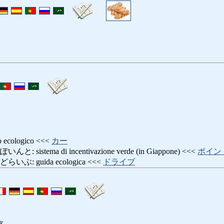
cologico <<<
カー
istema di incentivazione verde (in Giappone) <<<
ポイン
: guida ecologica <<<
ドライブ