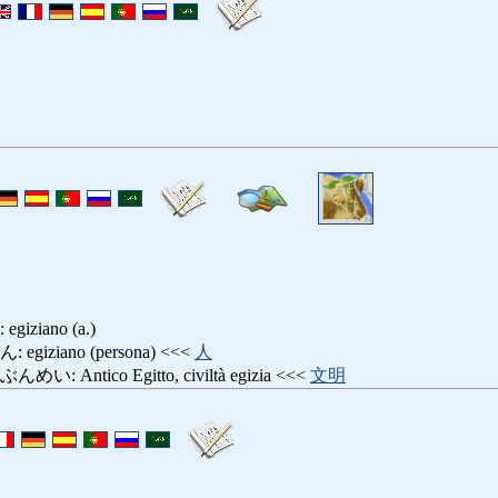
ziano (a.)
ziano (persona) <<<
人
ntico Egitto, civiltà egizia <<<
文明