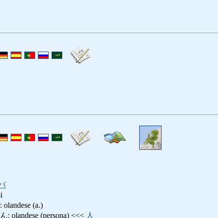
パ
i
ndese (a.)
ndese (persona) <<<
人