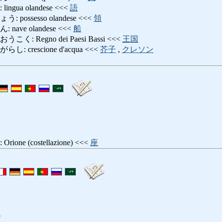
gua olandese <<<
語
ossesso olandese <<<
領
ve olandese <<<
船
 Regno dei Paesi Bassi <<<
王国
crescione d'acqua <<<
芥子
,
クレソン
e (costellazione) <<<
座
o