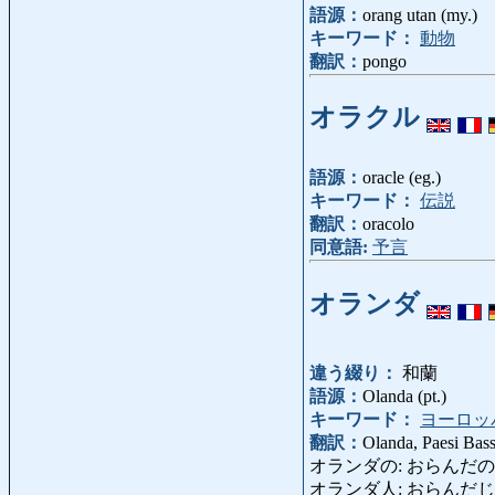
語源：
orang utan (my.)
キーワード：
動物
翻訳：
pongo
オラクル
語源：
oracle (eg.)
キーワード：
伝説
翻訳：
oracolo
同意語:
予言
オランダ
違う綴り：
和蘭
語源：
Olanda (pt.)
キーワード：
ヨーロッ
翻訳：
Olanda, Paesi Bass
オランダの: おらんだの: ola
オランダ人: おらんだじん: ola