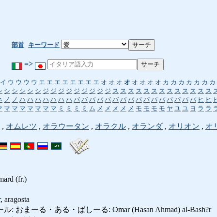
部首
キーワード
=>
イ
ウ
ウ
ウ
ウ
エ
エ
エ
エ
エ
エ
エ
エ
オ
オ
オ
オ
オ
オ
オ
オ
カ
カ
カ
カ
カ
カ
カ
シ
シ
シ
シ
シ
シ
ジ
ジ
ジ
ジ
ジ
ジ
ジ
ジ
ジ
ス
ス
ス
ス
ス
ス
ス
ス
ス
ス
ス
ス
ス
ネ
ノ
ノ
ハ
ハ
ハ
ハ
ハ
ハ
ハ
バ
バ
バ
バ
バ
バ
バ
バ
パ
パ
パ
パ
パ
パ
パ
パ
ヒ
ヒ
マ
マ
マ
マ
マ
マ
マ
マ
ミ
ミ
ミ
ミ
ム
メ
メ
メ
メ
メ
モ
モ
モ
モ
ヤ
ユ
ユ
ヨ
ラ
ラ
,
オムレツ
,
オラウータン
,
オラクル
,
オランダ
,
オリオン
,
オ
mard (fr.)
 aragosta
まーる・ある・ばしーる: Omar (Hasan Ahmad) al-Bash?r