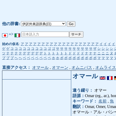
他の辞書:
=>
始めの仮名
:
ア
ア
ア
ア
ア
ア
ア
ア
ア
ア
ア
ア
ア
ア
ア
ア
ア
ア
ア
イ
イ
イ
イ
ゲ
ゲ
コ
コ
コ
コ
コ
コ
コ
コ
コ
ゴ
ゴ
サ
サ
サ
サ
サ
サ
サ
サ
サ
ザ
シ
シ
シ
シ
ツ
テ
テ
テ
テ
デ
デ
デ
デ
デ
ト
ト
ト
ト
ト
ト
ド
ド
ド
ド
ナ
ナ
ナ
ニ
ニ
ニ
ヌ
プ
プ
プ
ヘ
ヘ
ベ
ベ
ベ
ベ
ペ
ペ
ペ
ホ
ホ
ボ
ボ
ボ
ボ
ボ
ポ
ポ
ポ
ポ
マ
マ
マ
マ
直接アクセス：
オマール
,
オマーン
,
オムニバス
,
オムライス
オマール
違う綴り：
オマー
語源：
Omar (eg., ar.), ho
キーワード：
名前
,
魚
翻訳：
Omar, Omer, Umar,
オマール・アル・バシール: お