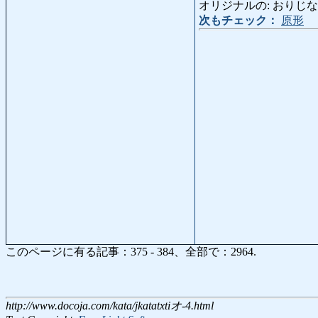
オリジナルの: おりじなるの: o
次もチェック：
原形
このページに有る記事：375 - 384、全部で：2964.
http://www.docoja.com/kata/jkatatxtiオ-4.html