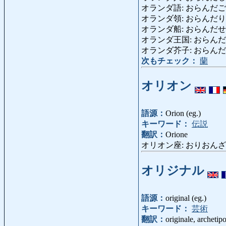
オランダ語: おらんだご: lin
オランダ領: おらんだりょう: p
オランダ船: おらんだせん: na
オランダ王国: おらんだおうこく:
オランダ芥子: おらんだがらし: 
次もチェック：
蘭
オリオン
語源：
Orion (eg.)
キーワード：
伝説
翻訳：
Orione
オリオン座: おりおんざ: Orion
オリジナル
語源：
original (eg.)
キーワード：
芸術
翻訳：
originale, archetip