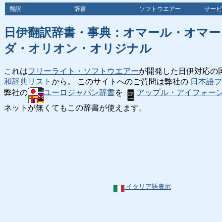
翻訳
辞書
ソフトウエアー
サービ
日伊翻訳辞書・事典：オマール・オマ
ダ・オリオン・オリジナル
これは
フリーライト・ソフトウエアー
が開発した日伊対応の
和辞典リスト
から。 このサイトへのご質問は弊社の
日本語フ
弊社の
ユーロジャパン辞書
を
アップル・アイフォー
ネットが無くてもこの辞書が使えます。
イタリア語表示