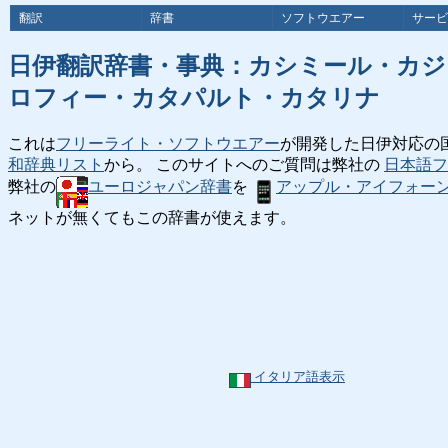
翻訳
辞書
ソフトウエアー
サービ
日伊翻訳辞書・事典：カシミール・カ
ロフィー・カタパルト・カタリナ
これは
フリーライト・ソフトウエアー
が開発した日伊対応の
和辞典リスト
から。 このサイトへのご質問は弊社の
日本語フ
弊社の
ユーロジャパン辞書
を
アップル・アイフォー
ネットが無くてもこの辞書が使えます。
イタリア語表示