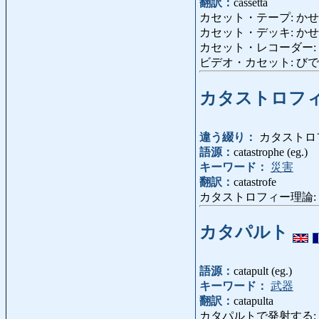
翻訳：
cassetta
カセット・テープ: かせっと・
カセット・デッキ: かせっと・でっ
カセット・レコーダー: かせっと・
ビデオ・カセット: びでお・か
カタストロフ
違う綴り：
カタストロ
語源：
catastrophe (eg.)
キーワード：
災害
翻訳：
catastrofe
カタストロフィー理論: かたすとろふ
カタパルト
語源：
catapult (eg.)
キーワード：
武器
翻訳：
catapulta
カタパルトで発射する: かた