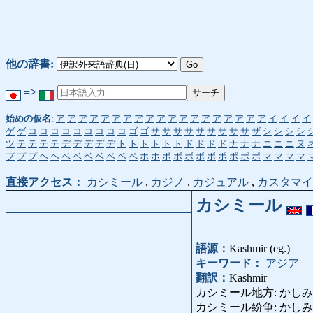
他の辞書:
=>
始めの仮名
:
ア
ア
ア
ア
ア
ア
ア
ア
ア
ア
ア
ア
ア
ア
ア
ア
ア
ア
ア
イ
イ
イ
イ
ゲ
ゲ
コ
コ
コ
コ
コ
コ
コ
コ
コ
ゴ
ゴ
サ
サ
サ
サ
サ
サ
サ
サ
サ
ザ
シ
シ
シ
シ
ツ
テ
テ
テ
テ
デ
デ
デ
デ
デ
ト
ト
ト
ト
ト
ト
ド
ド
ド
ド
ナ
ナ
ナ
ニ
ニ
ニ
ヌ
プ
プ
プ
ヘ
ヘ
ベ
ベ
ベ
ベ
ペ
ペ
ペ
ホ
ホ
ボ
ボ
ボ
ボ
ボ
ポ
ポ
ポ
ポ
マ
マ
マ
マ
直接アクセス：
カシミール
,
カジノ
,
カジュアル
,
カスタマイ
カシミール
語源：
Kashmir (eg.)
キーワード：
アジア
翻訳：
Kashmir
カシミール地方: かしみーるちほ
カシミール紛争: かしみーるふん