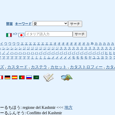
部首
キーワード
=>
イ
ウ
ウ
ウ
ウ
エ
エ
エ
エ
エ
エ
エ
エ
オ
オ
オ
オ
オ
オ
オ
オ
カ
カ
カ
カ
カ
カ
カ
シ
シ
シ
シ
シ
シ
ジ
ジ
ジ
ジ
ジ
ジ
ジ
ジ
ジ
ス
ス
ス
ス
ス
ス
ス
ス
ス
ス
ス
ス
ス
ネ
ノ
ノ
ハ
ハ
ハ
ハ
ハ
ハ
ハ
バ
バ
バ
バ
バ
バ
バ
バ
パ
パ
パ
パ
パ
パ
パ
パ
ヒ
ヒ
マ
マ
マ
マ
マ
マ
マ
マ
ミ
ミ
ミ
ミ
ム
メ
メ
メ
メ
メ
モ
モ
モ
モ
ヤ
ユ
ユ
ヨ
ラ
ラ
ズ
,
カスタード
,
カステラ
,
カセット
,
カタストロフィー
,
カタ
う: regione del Kashmir <<<
地方
そう: Conflitto del Kashmir