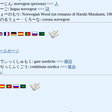
norvegese (persona) <<<
人
ingua norvegese <<<
語
 Norwegian Wood (un romanzo di Haruki Murakami, 198
ぇー・くろーな: corona norvegese
ースポーツ
くしゅもく: gare nordiche <<<
種目
くごう: combinata nordica <<<
複合
ン