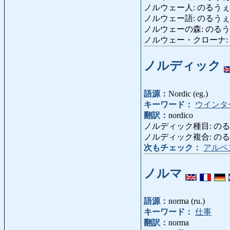
ノルウェー人: のるうぇーじん: 
ノルウェー語: のるうぇーご: l
ノルウェーの森: のるうぇーのもり:
ノルウェー・クローナ: のるう
ノルディック
語源：
Nordic (eg.)
キーワード：
ウインタ
翻訳：
nordico
ノルディック種目: のるでぃっ
ノルディック複合: のるぢっくふ
次もチェック：
アルペ
ノルマ
語源：
norma (ru.)
キーワード：
仕事
翻訳：
norma