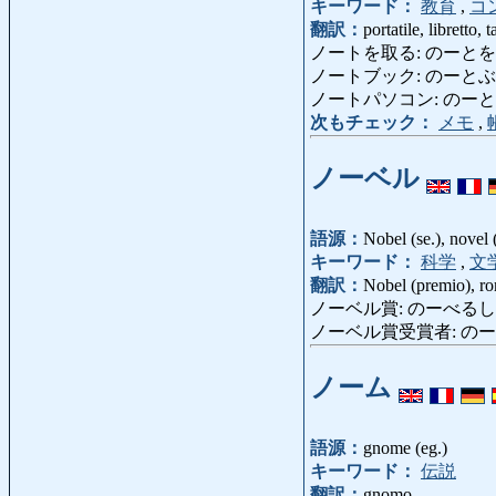
キーワード：
教育
,
コ
翻訳：
portatile, libretto, 
ノートを取る: のーとをとる: p
ノートブック: のーとぶっく: 
ノートパソコン: のーとぱそこ
次もチェック：
メモ
,
ノーベル
語源：
Nobel (se.), novel 
キーワード：
科学
,
文
翻訳：
Nobel (premio), r
ノーベル賞: のーべるしょう: 
ノーベル賞受賞者: のーべるしょ
ノーム
語源：
gnome (eg.)
キーワード：
伝説
翻訳：
gnomo