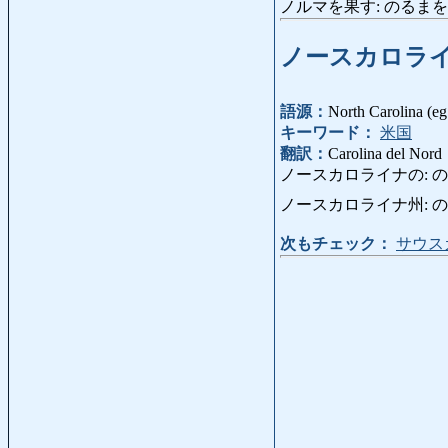
ノルマを果す: のるまをはたす: s
ノースカロラ
語源：
North Carolina (eg
キーワード：
米国
翻訳：
Carolina del Nord
ノースカロライナの: のーすかろ
ノースカロライナ州: のーすかろら
次もチェック：
サウス