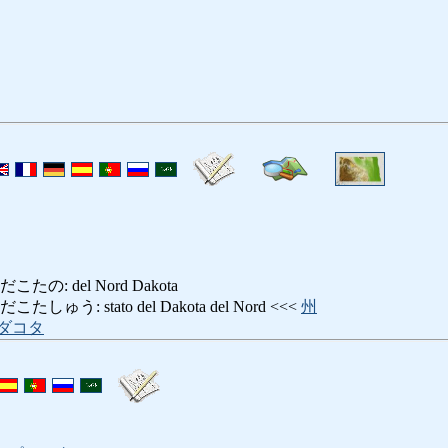
: del Nord Dakota
う: stato del Dakota del Nord <<<
州
ダコタ