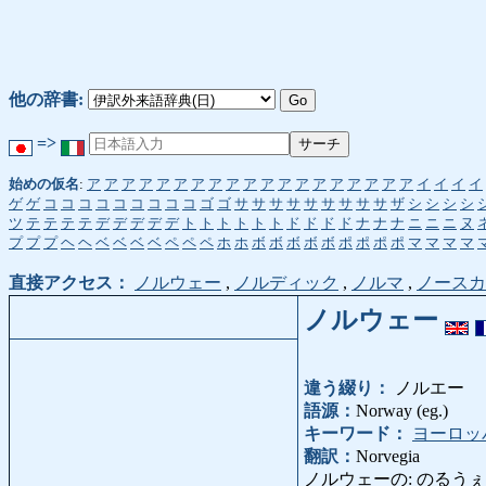
他の辞書:
=>
始めの仮名
:
ア
ア
ア
ア
ア
ア
ア
ア
ア
ア
ア
ア
ア
ア
ア
ア
ア
ア
ア
イ
イ
イ
イ
ゲ
ゲ
コ
コ
コ
コ
コ
コ
コ
コ
コ
ゴ
ゴ
サ
サ
サ
サ
サ
サ
サ
サ
サ
ザ
シ
シ
シ
シ
ツ
テ
テ
テ
テ
デ
デ
デ
デ
デ
ト
ト
ト
ト
ト
ト
ド
ド
ド
ド
ナ
ナ
ナ
ニ
ニ
ニ
ヌ
プ
プ
プ
ヘ
ヘ
ベ
ベ
ベ
ベ
ペ
ペ
ペ
ホ
ホ
ボ
ボ
ボ
ボ
ボ
ポ
ポ
ポ
ポ
マ
マ
マ
マ
直接アクセス：
ノルウェー
,
ノルディック
,
ノルマ
,
ノースカ
ノルウェー
違う綴り：
ノルエー
語源：
Norway (eg.)
キーワード：
ヨーロッ
翻訳：
Norvegia
ノルウェーの: のるうぇーの: