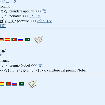
ンピューター
taccuino
rendere appunti <<<
取
portatile <<<
ブック
ん: portatile <<<
パソコン
帳面
(eg.)
学
omanzo
premio Nobel <<<
賞
うじゅしょうしゃ: vincitore del premio Nobel