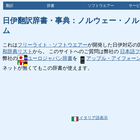
翻訳
辞書
ソフトウエアー
サービ
日伊翻訳辞書・事典：ノルウェー・ノ
ム
これは
フリーライト・ソフトウエアー
が開発した日伊対応の
和辞典リスト
から。 このサイトへのご質問は弊社の
日本語フ
弊社の
ユーロジャパン辞書
を
アップル・アイフォー
ネットが無くてもこの辞書が使えます。
イタリア語表示