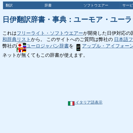
翻訳
辞書
ソフトウエアー
サービ
日伊翻訳辞書・事典：ユーモア・ユーラ
これは
フリーライト・ソフトウエアー
が開発した日伊対応の
和辞典リスト
から。 このサイトへのご質問は弊社の
日本語フ
弊社の
ユーロジャパン辞書
を
アップル・アイフォー
ネットが無くてもこの辞書が使えます。
イタリア語表示