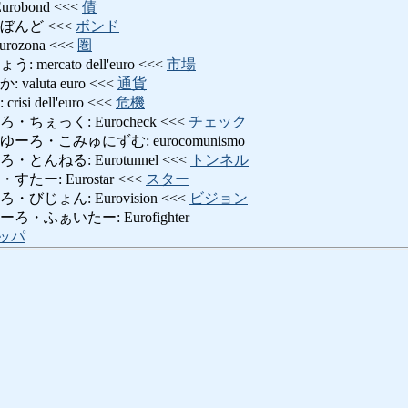
obond <<<
債
ぼんど <<<
ボンド
ozona <<<
圏
ercato dell'euro <<<
市場
aluta euro <<<
通貨
i dell'euro <<<
危機
ちぇっく: Eurocheck <<<
チェック
ろ・こみゅにずむ: eurocomunismo
んねる: Eurotunnel <<<
トンネル
ー: Eurostar <<<
スター
じょん: Eurovision <<<
ビジョン
・ふぁいたー: Eurofighter
ッパ