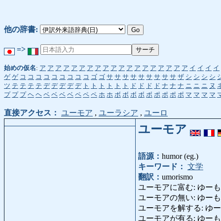
他の辞書:
=>
始めの仮名
:
ア
ア
ア
ア
ア
ア
ア
ア
ア
ア
ア
ア
ア
ア
ア
ア
ア
ア
ア
イ
イ
イ
イ
ゲ
ゲ
コ
コ
コ
コ
コ
コ
コ
コ
コ
ゴ
ゴ
サ
サ
サ
サ
サ
サ
サ
サ
サ
ザ
シ
シ
シ
シ
ツ
テ
テ
テ
テ
デ
デ
デ
デ
デ
ト
ト
ト
ト
ト
ト
ド
ド
ド
ド
ナ
ナ
ナ
ニ
ニ
ニ
ヌ
プ
プ
プ
ヘ
ヘ
ベ
ベ
ベ
ベ
ペ
ペ
ペ
ホ
ホ
ボ
ボ
ボ
ボ
ボ
ポ
ポ
ポ
ポ
マ
マ
マ
マ
直接アクセス：
ユーモア
,
ユーラシア
,
ユーロ
ユーモア
語源：
humor (eg.)
キーワード：
文学
翻訳：
umorismo
ユーモアに富む: ゆーもあにとむ
ユーモアの無い: ゆーもあのない: 
ユーモアを解する: ゆーもあをかい
ユーモアが有る: ゆーも