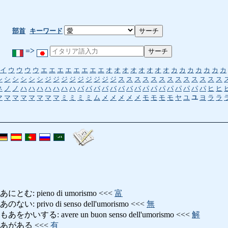
部首
キーワード
=>
イ
ウ
ウ
ウ
ウ
エ
エ
エ
エ
エ
エ
エ
エ
オ
オ
オ
オ
オ
オ
オ
オ
カ
カ
カ
カ
カ
カ
カ
シ
シ
シ
シ
シ
シ
ジ
ジ
ジ
ジ
ジ
ジ
ジ
ジ
ジ
ス
ス
ス
ス
ス
ス
ス
ス
ス
ス
ス
ス
ス
ネ
ノ
ノ
ハ
ハ
ハ
ハ
ハ
ハ
ハ
バ
バ
バ
バ
バ
バ
バ
バ
パ
パ
パ
パ
パ
パ
パ
パ
ヒ
ヒ
マ
マ
マ
マ
マ
マ
マ
マ
ミ
ミ
ミ
ミ
ム
メ
メ
メ
メ
メ
モ
モ
モ
モ
ヤ
ユ
ユ
ヨ
ラ
ラ
: pieno di umorismo <<<
富
privо di senso dell'umorismo <<<
無
する: avere un buon senso dell'umorismo <<<
解
あがある <<<
有