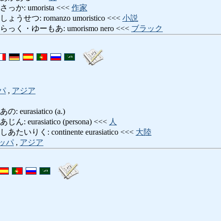
: umorista <<<
作家
つ: romanzo umoristico <<<
小説
・ゆーもあ: umorismo nero <<<
ブラック
パ
,
アジア
urasiatico (a.)
urasiatico (persona) <<<
人
く: continente eurasiatico <<<
大陸
ッパ
,
アジア