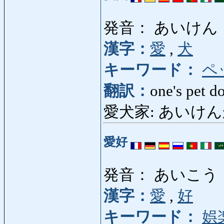
発音： あいけん
漢字：
愛
,
犬
キーワード：
ペ
翻訳：
one's pet d
愛犬家: あいけんか: do
愛好
発音： あいこう
漢字：
愛
,
好
キーワード：
娯