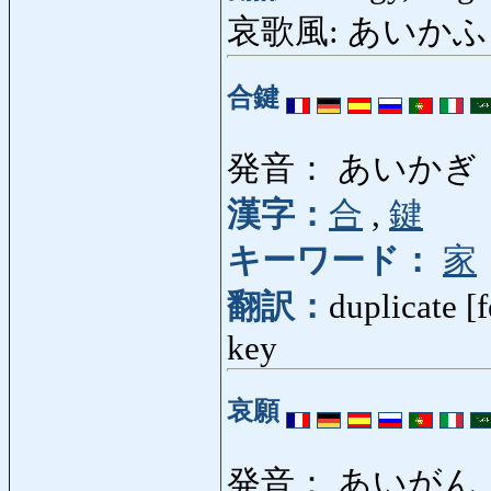
哀歌風: あいかふう: 
合鍵
発音： あいかぎ
漢字：
合
,
鍵
キーワード：
家
翻訳：
duplicate [
key
哀願
発音： あいがん