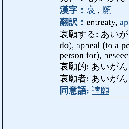
漢字：
哀
,
願
翻訳：
entreaty,
ap
哀願する: あいがんする: 
do), appeal (to a pe
person for), beseec
哀願的: あいがんてき: e
哀願者: あいがんしゃ:
同意語:
請願