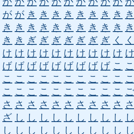
か
か
か
か
か
か
か
か
か
か
が
が
き
き
き
き
き
き
き
き
き
き
き
き
き
き
き
き
き
き
き
き
ぎ
ぎ
ぎ
ぎ
ぎ
ぎ
ぎ
く
け
け
け
け
け
け
け
け
け
け
げ
げ
げ
げ
げ
げ
げ
げ
げ
こ
こ
こ
こ
こ
こ
こ
こ
こ
こ
こ
こ
こ
こ
こ
こ
こ
こ
こ
こ
こ
さ
さ
さ
さ
さ
さ
さ
さ
さ
さ
ざ
し
し
し
し
し
し
し
し
し
し
し
し
し
し
し
し
し
し
し