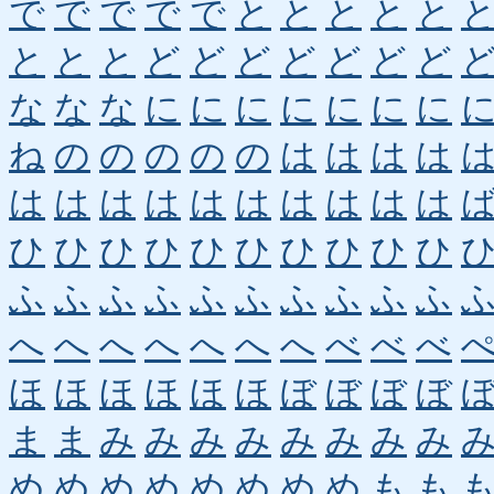
で
で
で
で
で
と
と
と
と
と
と
と
と
ど
ど
ど
ど
ど
ど
ど
な
な
な
に
に
に
に
に
に
に
ね
の
の
の
の
の
は
は
は
は
は
は
は
は
は
は
は
は
は
は
ひ
ひ
ひ
ひ
ひ
ひ
ひ
ひ
ひ
ひ
ふ
ふ
ふ
ふ
ふ
ふ
ふ
ふ
ふ
ふ
へ
へ
へ
へ
へ
へ
へ
べ
べ
べ
ほ
ほ
ほ
ほ
ほ
ほ
ぼ
ぼ
ぼ
ぼ
ま
ま
み
み
み
み
み
み
み
み
め
め
め
め
め
め
め
め
も
も