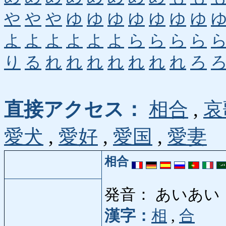
や
や
や
ゆ
ゆ
ゆ
ゆ
ゆ
ゆ
ゆ
よ
よ
よ
よ
よ
よ
ら
ら
ら
ら
り
る
れ
れ
れ
れ
れ
れ
れ
ろ
直接アクセス：
相合
,
哀
愛犬
,
愛好
,
愛国
,
愛妻
相合
発音： あいあい
漢字：
相
,
合