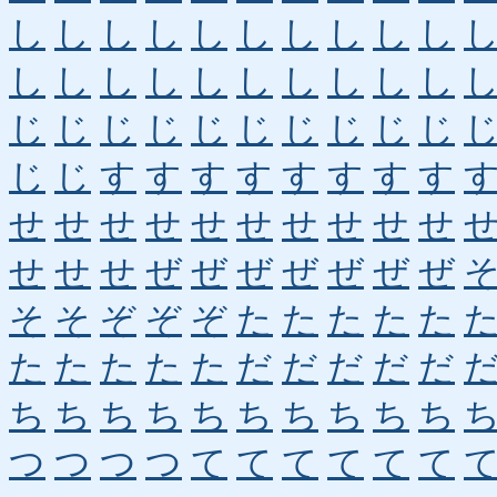
し
し
し
し
し
し
し
し
し
し
し
し
し
し
し
し
し
し
し
し
じ
じ
じ
じ
じ
じ
じ
じ
じ
じ
じ
じ
す
す
す
す
す
す
す
す
せ
せ
せ
せ
せ
せ
せ
せ
せ
せ
せ
せ
せ
ぜ
ぜ
ぜ
ぜ
ぜ
ぜ
ぜ
そ
そ
ぞ
ぞ
ぞ
た
た
た
た
た
た
た
た
た
た
だ
だ
だ
だ
だ
ち
ち
ち
ち
ち
ち
ち
ち
ち
ち
つ
つ
つ
つ
て
て
て
て
て
て