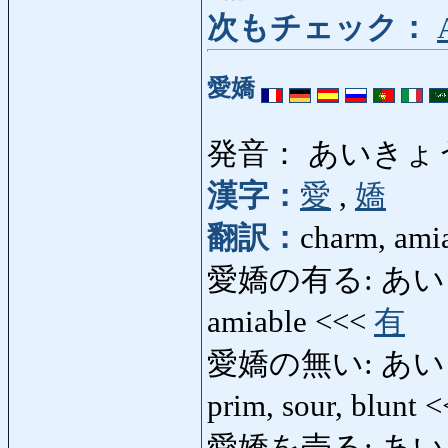
次もチェック：
愛嬌
発音： あいきょ
漢字：
愛
,
嬌
翻訳：
charm, amia
愛嬌の有る: あいきょう
amiable <<<
有
愛嬌の無い: あいきょうの
prim, sour, blunt 
愛嬌を売る: あいきょう