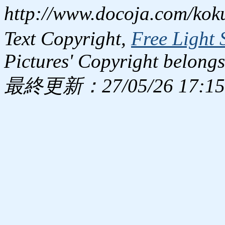
http://www.docoja.com/kok
Text Copyright,
Free Light 
Pictures' Copyright belongs
最終更新：27/05/26 17:15