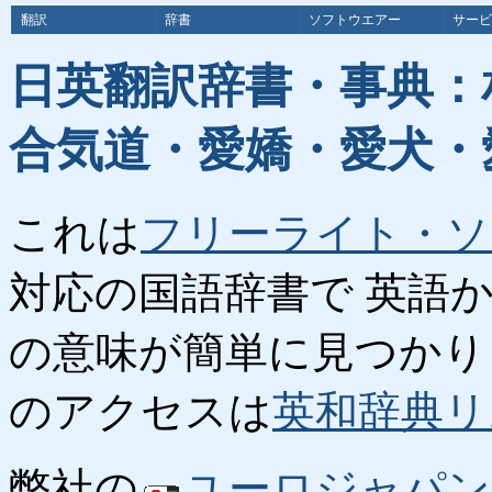
翻訳
辞書
ソフトウエアー
サービ
日英翻訳辞書・事典：
合気道・愛嬌・愛犬・
これは
フリーライト・ソ
対応の国語辞書で 英語
の意味が簡単に見つかり
のアクセスは
英和辞典リ
弊社の
ユーロジャパン