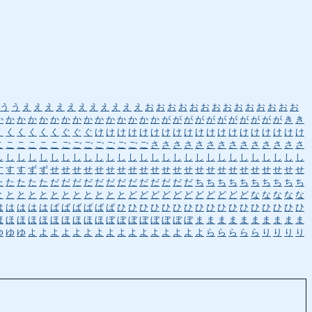
う
う
え
え
え
え
え
え
え
え
え
え
え
お
お
お
お
お
お
お
お
お
お
お
お
お
お
か
か
か
か
か
か
か
か
か
か
か
か
か
か
か
が
が
が
が
が
が
が
が
が
が
が
き
き
く
く
く
く
く
く
ぐ
ぐ
ぐ
け
け
け
け
け
け
け
け
け
け
け
け
け
け
け
け
け
け
け
こ
こ
こ
こ
こ
こ
ご
ご
ご
ご
ご
ご
ご
ご
さ
さ
さ
さ
さ
さ
さ
さ
さ
さ
さ
さ
さ
さ
し
し
し
し
し
し
し
し
し
し
し
し
し
し
し
し
し
し
し
し
し
し
し
し
し
し
し
し
す
す
す
ず
ず
せ
せ
せ
せ
せ
せ
せ
せ
せ
せ
せ
せ
せ
せ
せ
せ
せ
せ
せ
せ
せ
せ
せ
た
た
た
た
た
だ
だ
だ
だ
だ
だ
だ
だ
だ
だ
だ
だ
だ
ち
ち
ち
ち
ち
ち
ち
ち
ち
ち
と
と
と
と
と
と
と
と
と
と
と
と
ど
ど
ど
ど
ど
ど
ど
ど
ど
ど
ど
な
な
な
な
な
は
は
は
は
は
ば
ば
ば
ば
ば
ば
ひ
ひ
ひ
ひ
ひ
ひ
ひ
ひ
ひ
ひ
ひ
ひ
ひ
ひ
ひ
ひ
ひ
ほ
ほ
ほ
ほ
ほ
ほ
ほ
ほ
ほ
ほ
ぼ
ぼ
ぼ
ぼ
ぼ
ぼ
ぼ
ぼ
ま
ま
ま
ま
ま
ま
ま
ま
ま
ま
ゆ
ゆ
ゆ
よ
よ
よ
よ
よ
よ
よ
よ
よ
よ
よ
よ
よ
よ
よ
よ
ら
ら
ら
ら
ら
り
り
り
り