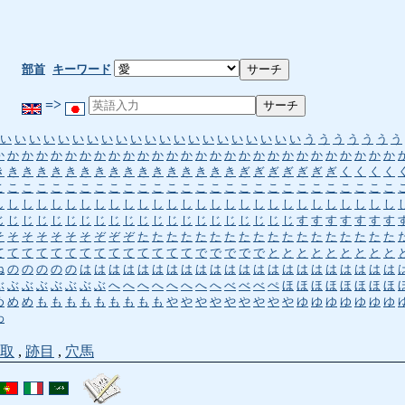
部首
キーワード
=>
い
い
い
い
い
い
い
い
い
い
い
い
い
い
い
い
い
い
い
い
い
う
う
う
う
う
う
う
か
か
か
か
か
か
か
か
か
か
か
か
か
か
か
か
か
か
か
か
か
か
か
か
か
か
か
か
き
き
き
き
き
き
き
き
き
き
き
き
き
き
き
き
き
ぎ
ぎ
ぎ
ぎ
ぎ
ぎ
ぎ
く
く
く
く
こ
こ
こ
こ
こ
こ
こ
こ
こ
こ
こ
こ
こ
こ
こ
こ
こ
こ
こ
こ
こ
こ
こ
こ
こ
こ
こ
こ
し
し
し
し
し
し
し
し
し
し
し
し
し
し
し
し
し
し
し
し
し
し
し
し
し
し
し
し
じ
じ
じ
じ
じ
じ
じ
じ
じ
じ
じ
じ
じ
じ
じ
じ
じ
じ
じ
じ
じ
す
す
す
す
す
す
す
そ
そ
そ
そ
そ
そ
そ
ぞ
ぞ
ぞ
た
た
た
た
た
た
た
た
た
た
た
た
た
た
た
た
た
た
て
て
て
て
て
て
て
て
て
て
て
て
て
て
で
で
で
で
で
と
と
と
と
と
と
と
と
と
ね
の
の
の
の
の
は
は
は
は
は
は
は
は
は
は
は
は
は
は
は
は
は
は
は
は
は
は
ぶ
ぶ
ぶ
ぶ
ぶ
ぶ
ぶ
ぶ
へ
へ
へ
へ
へ
へ
へ
へ
べ
べ
べ
ぺ
ほ
ほ
ほ
ほ
ほ
ほ
ほ
ほ
め
め
め
も
も
も
も
も
も
も
も
も
や
や
や
や
や
や
や
や
や
ゆ
ゆ
ゆ
ゆ
ゆ
ゆ
ゆ
わ
取
,
跡目
,
穴馬