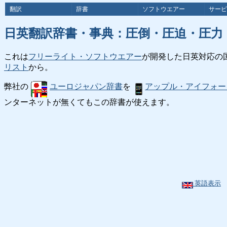
翻訳
辞書
ソフトウエアー
サービ
日英翻訳辞書・事典：圧倒・圧迫・圧力
これは
フリーライト・ソフトウエアー
が開発した日英対応の
リスト
から。
弊社の
ユーロジャパン辞書
を
アップル・アイフォー
ンターネットが無くてもこの辞書が使えます。
英語表示