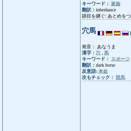
キーワード：
家族
翻訳：
inheritance
跡目を継ぐ: あとめをつぐ: succee
穴馬
発音： あなうま
漢字：
穴
,
馬
キーワード：
スポーツ
翻訳：
dark horse
反意語:
本命
次もチェック：
競馬