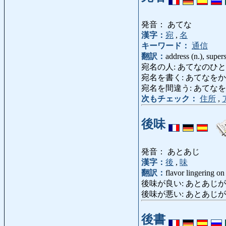
発音： あてな
漢字：
宛
,
名
キーワード：
通信
翻訳：
address (n.), super
宛名の人: あてなのひと: ad
宛名を書く: あてなをかく: addre
宛名を間違う: あてなをまちがう:
次もチェック：
住所
,
後味
発音： あとあじ
漢字：
後
,
味
翻訳：
flavor lingering on 
後味が良い: あとあじがいい, とあじ
後味が悪い: あとあじがわるい: le
後書