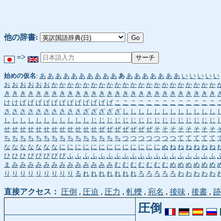
他の辞書:
=>
始めの仮名
:
あ
あ
あ
あ
あ
あ
あ
あ
あ
あ
あ
あ
あ
あ
あ
あ
あ
あ
い
い
い
い
い
お
お
お
お
お
お
か
か
か
か
か
か
か
か
か
か
か
か
か
か
か
か
か
か
か
か
か
き
き
き
き
き
き
き
き
き
き
き
き
き
き
き
き
き
き
き
き
き
き
き
き
き
き
き
け
け
げ
げ
げ
げ
げ
げ
げ
げ
げ
げ
げ
げ
こ
こ
こ
こ
こ
こ
こ
こ
こ
こ
こ
こ
こ
さ
さ
さ
さ
さ
さ
さ
さ
さ
さ
ざ
ざ
ざ
ざ
ざ
し
し
し
し
し
し
し
し
し
し
し
し
し
し
し
し
し
し
し
し
し
し
し
じ
じ
じ
じ
じ
じ
じ
じ
じ
じ
じ
じ
じ
じ
じ
じ
せ
せ
せ
せ
せ
せ
せ
せ
せ
せ
せ
せ
ぜ
ぜ
ぜ
ぜ
ぜ
ぜ
ぜ
そ
そ
そ
そ
そ
そ
そ
そ
ち
ち
ち
ち
ち
ち
ち
ち
ち
ち
ち
ち
ち
ち
ち
つ
つ
つ
つ
つ
つ
つ
て
て
て
て
て
な
な
な
な
な
な
な
に
に
に
に
に
に
に
に
に
に
に
に
に
ぬ
ね
ね
ね
ね
ね
ね
ひ
ひ
ひ
び
び
び
び
び
ふ
ふ
ふ
ふ
ふ
ふ
ふ
ふ
ふ
ふ
ふ
ふ
ふ
ふ
ふ
ふ
ふ
ふ
ふ
ま
み
み
み
み
み
み
み
み
み
み
み
み
み
む
む
む
む
む
む
む
め
め
め
め
め
め
り
り
り
り
り
り
り
り
り
る
れ
れ
れ
れ
れ
れ
れ
ろ
ろ
ろ
ろ
ろ
わ
わ
わ
わ
わ
直接アクセス：
圧倒
,
圧迫
,
圧力
,
軋轢
,
宛名
,
後味
,
後書
,
跡
圧倒