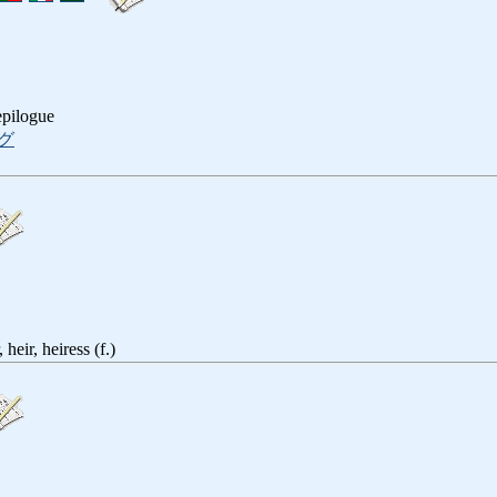
 epilogue
グ
 heir, heiress (f.)