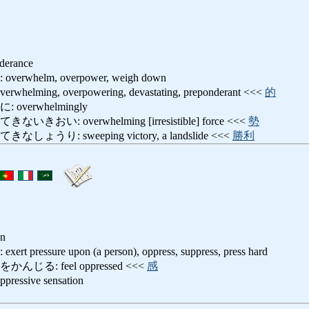
derance
whelm, overpower, weigh down
ming, overpowering, devastating, preponderant <<<
的
verwhelmingly
い: overwhelming [irresistible] force <<<
勢
うり: sweeping victory, a landslide <<<
勝利
on
essure upon (a person), oppress, suppress, press hard
る: feel oppressed <<<
感
sive sensation