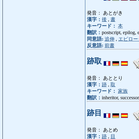
発音： あとがき
漢字：
後
,
書
キーワード：
本
翻訳：
postscript, epilog,
同意語:
追伸
,
エピロー
反意語:
前書
跡取
発音： あととり
漢字：
跡
,
取
キーワード：
家族
翻訳：
inheritor, successor,
跡目
発音： あとめ
漢字：
跡
,
目