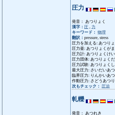
圧力
発音： あつりょく
漢字：
圧
,
力
キーワード：
物理
翻訳：
pressure, stress
圧力を加える: あつりょくをくわえ
圧力釜: あつりょくがま: pre
圧力計: あつりょくけい: pres
圧力団体: あつりょくだんたい: 
圧力試験: あつりょくしけん: p
最大圧力: さいだいあつりょく:
臨界圧力: りんかいあつりょく: 
作動圧力: さどうあつりょく: ope
次もチェック：
圧迫
軋轢
発音： あつれき