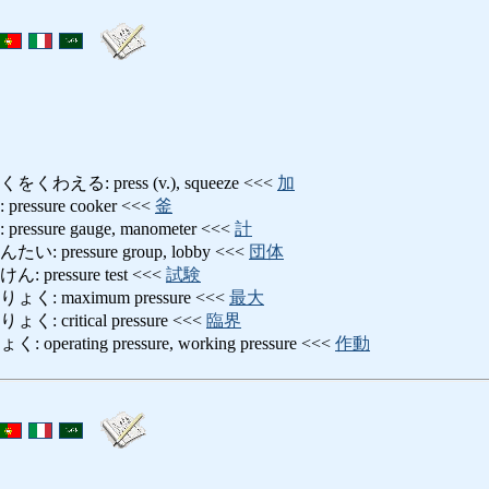
る: press (v.), squeeze <<<
加
ssure cooker <<<
釜
sure gauge, manometer <<<
計
pressure group, lobby <<<
団体
ressure test <<<
試験
 maximum pressure <<<
最大
critical pressure <<<
臨界
rating pressure, working pressure <<<
作動