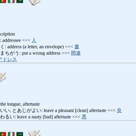
scription
dressee <<<
人
ss (a letter, an envelope) <<<
書
 put a wrong address <<<
間違
アドレス
the tongue, aftertaste
がよい: leave a pleasant [clean] aftertaste <<<
良
ave a nasty [bad] aftertaste <<<
悪