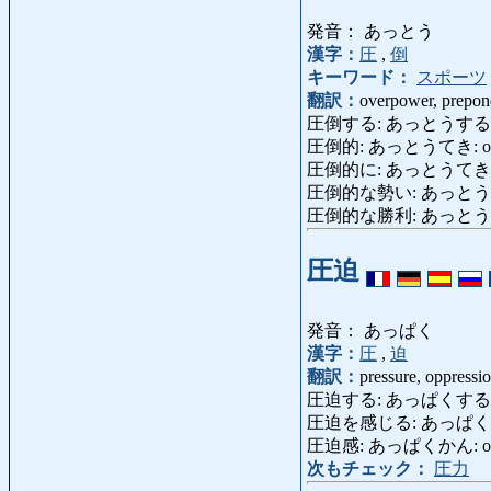
発音： あっとう
漢字：
圧
,
倒
キーワード：
スポーツ
翻訳：
overpower, prepon
圧倒する: あっとうする: over
圧倒的: あっとうてき: overwhel
圧倒的に: あっとうてきに: o
圧倒的な勢い: あっとうてきないきお
圧倒的な勝利: あっとうてきなしょ
圧迫
発音： あっぱく
漢字：
圧
,
迫
翻訳：
pressure, oppressi
圧迫する: あっぱくする: exert pr
圧迫を感じる: あっぱくをかんじ
圧迫感: あっぱくかん: oppres
次もチェック：
圧力