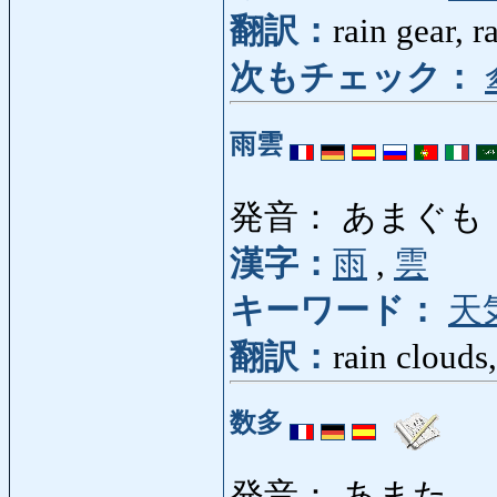
翻訳：
rain gear, r
次もチェック：
雨雲
発音： あまぐも
漢字：
雨
,
雲
キーワード：
天
翻訳：
rain clouds
数多
発音： あまた