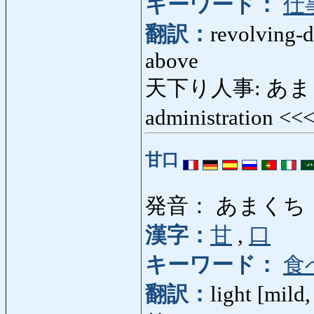
キーワード：
仕
翻訳：
revolving-d
above
天下り人事: あまくだり
administration <<
甘口
発音： あまくち
漢字：
甘
,
口
キーワード：
食
翻訳：
light [mild,