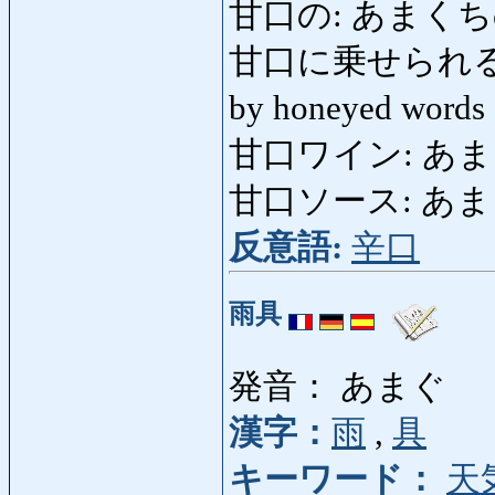
甘口の: あまくちの: li
甘口に乗せられる: 
by honeyed words
甘口ワイン: あまくち
甘口ソース: あまくち
反意語:
辛口
雨具
発音： あまぐ
漢字：
雨
,
具
キーワード：
天