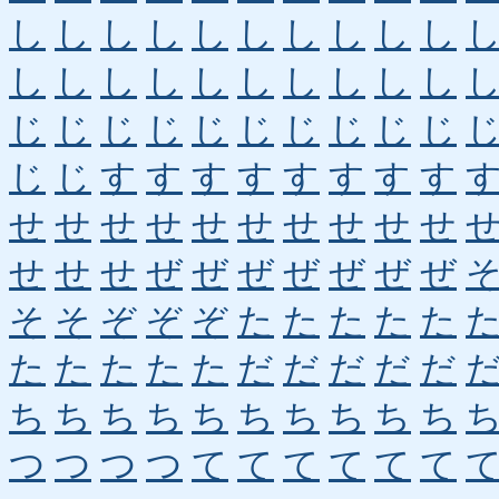
し
し
し
し
し
し
し
し
し
し
し
し
し
し
し
し
し
し
し
し
じ
じ
じ
じ
じ
じ
じ
じ
じ
じ
じ
じ
す
す
す
す
す
す
す
す
せ
せ
せ
せ
せ
せ
せ
せ
せ
せ
せ
せ
せ
ぜ
ぜ
ぜ
ぜ
ぜ
ぜ
ぜ
そ
そ
ぞ
ぞ
ぞ
た
た
た
た
た
た
た
た
た
た
だ
だ
だ
だ
だ
ち
ち
ち
ち
ち
ち
ち
ち
ち
ち
つ
つ
つ
つ
て
て
て
て
て
て