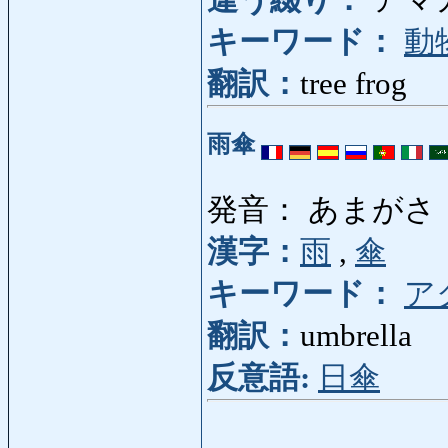
違う綴り：
アマ
キーワード：
動
翻訳：
tree frog
雨傘
発音： あまがさ
漢字：
雨
,
傘
キーワード：
ア
翻訳：
umbrella
反意語:
日傘