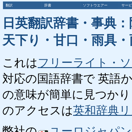
翻訳
辞書
ソフトウエアー
サービ
日英翻訳辞書・事典：
天下り・甘口・雨具・
これは
フリーライト・ソ
対応の国語辞書で 英語
の意味が簡単に見つかり
のアクセスは
英和辞典リ
弊社の
ユーロジャパン