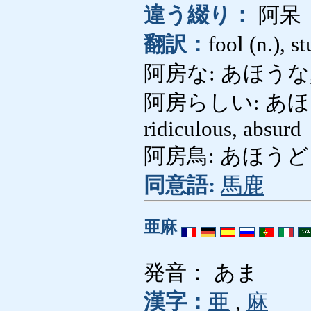
違う綴り：
阿呆
翻訳：
fool (n.), s
阿房な: あほうな, あほな:
阿房らしい: あほう
ridiculous, absurd
阿房鳥: あほうどり: 
同意語:
馬鹿
亜麻
発音： あま
漢字：
亜
,
麻