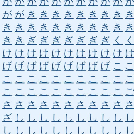
か
か
か
か
か
か
か
か
か
か
が
が
き
き
き
き
き
き
き
き
き
き
き
き
き
き
き
き
き
き
き
き
ぎ
ぎ
ぎ
ぎ
ぎ
ぎ
ぎ
く
け
け
け
け
け
け
け
け
け
け
げ
げ
げ
げ
げ
げ
げ
げ
げ
こ
こ
こ
こ
こ
こ
こ
こ
こ
こ
こ
こ
こ
こ
こ
こ
こ
こ
こ
こ
こ
さ
さ
さ
さ
さ
さ
さ
さ
さ
さ
ざ
し
し
し
し
し
し
し
し
し
し
し
し
し
し
し
し
し
し
し