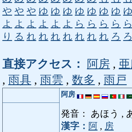
や
や
や
ゆ
ゆ
ゆ
ゆ
ゆ
ゆ
ゆ
よ
よ
よ
よ
よ
よ
ら
ら
ら
ら
り
る
れ
れ
れ
れ
れ
れ
れ
ろ
直接アクセス：
阿房
,
亜
,
雨具
,
雨雲
,
数多
,
雨戸
阿房
発音： あほう , 
漢字：
阿
,
房