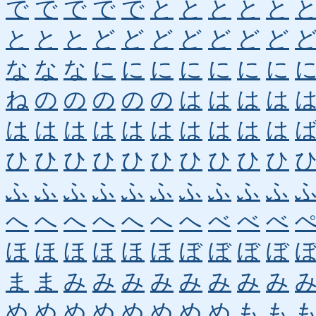
で
で
で
で
で
と
と
と
と
と
と
と
と
ど
ど
ど
ど
ど
ど
ど
な
な
な
に
に
に
に
に
に
に
ね
の
の
の
の
の
は
は
は
は
は
は
は
は
は
は
は
は
は
は
ひ
ひ
ひ
ひ
ひ
ひ
ひ
ひ
ひ
ひ
ふ
ふ
ふ
ふ
ふ
ふ
ふ
ふ
ふ
ふ
へ
へ
へ
へ
へ
へ
へ
べ
べ
べ
ほ
ほ
ほ
ほ
ほ
ほ
ぼ
ぼ
ぼ
ぼ
ま
ま
み
み
み
み
み
み
み
み
め
め
め
め
め
め
め
め
も
も