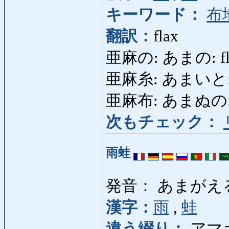
キーワード：
布
翻訳：
flax
亜麻の: あまの: fl
亜麻糸: あまいと: fl
亜麻布: あまぬの: l
次もチェック：
雨蛙
発音： あまがえ
漢字：
雨
,
蛙