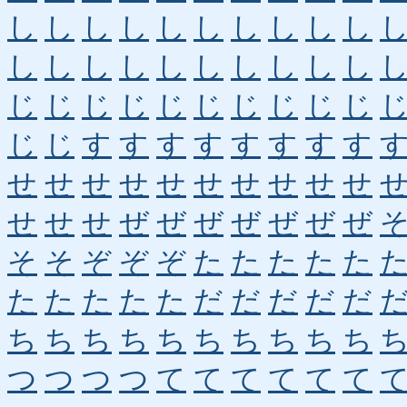
し
し
し
し
し
し
し
し
し
し
し
し
し
し
し
し
し
し
し
し
じ
じ
じ
じ
じ
じ
じ
じ
じ
じ
じ
じ
す
す
す
す
す
す
す
す
せ
せ
せ
せ
せ
せ
せ
せ
せ
せ
せ
せ
せ
ぜ
ぜ
ぜ
ぜ
ぜ
ぜ
ぜ
そ
そ
ぞ
ぞ
ぞ
た
た
た
た
た
た
た
た
た
た
だ
だ
だ
だ
だ
ち
ち
ち
ち
ち
ち
ち
ち
ち
ち
つ
つ
つ
つ
て
て
て
て
て
て