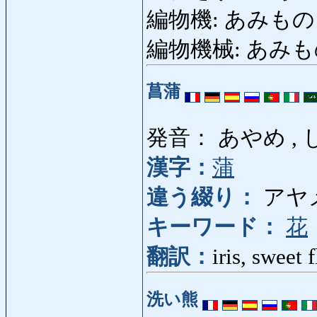
編物機: あみものき: k
編物機械: あみも
菖蒲
発音： あやめ ,
漢字：
蒲
違う綴り：
アヤ
キーワード：
花
翻訳：
iris, sweet 
洗い熊