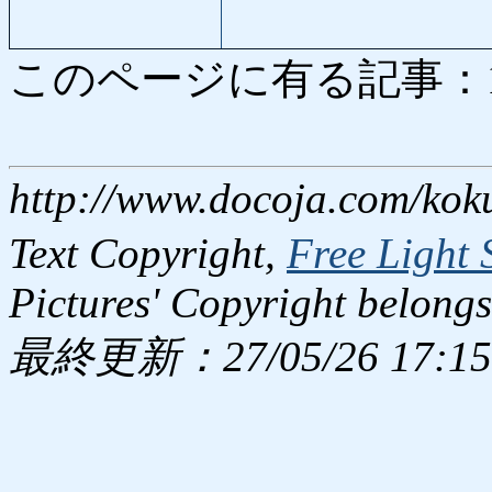
このページに有る記事：131 
http://www.docoja.com/kok
Text Copyright,
Free Light 
Pictures' Copyright belongs
最終更新：27/05/26 17:15