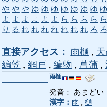
や
や
や
ゆ
ゆ
ゆ
ゆ
ゆ
ゆ
ゆ
よ
よ
よ
よ
よ
よ
ら
ら
ら
ら
り
る
れ
れ
れ
れ
れ
れ
れ
ろ
直接アクセス：
雨樋
,
天
編笠
,
網戸
,
編物
,
菖蒲
,
雨樋
発音： あまどい
漢字：
雨
,
樋