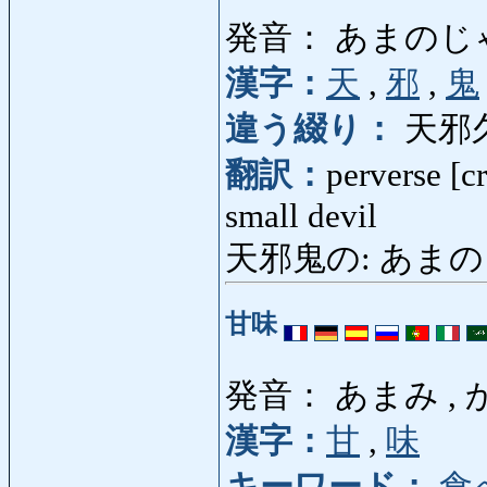
発音： あまのじ
漢字：
天
,
邪
,
鬼
違う綴り：
天邪
翻訳：
perverse [c
small devil
天邪鬼の: あまのじゃくの
甘味
発音： あまみ ,
漢字：
甘
,
味