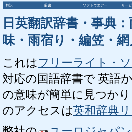
翻訳
辞書
ソフトウエアー
サービ
日英翻訳辞書・事典：
味・雨宿り・編笠・網
これは
フリーライト・ソ
対応の国語辞書で 英語
の意味が簡単に見つかり
のアクセスは
英和辞典リ
弊社の
ユーロジャパン