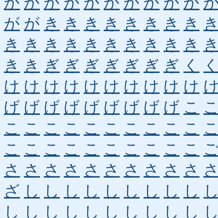
か
か
か
か
か
か
か
か
か
か
が
が
き
き
き
き
き
き
き
き
き
き
き
き
き
き
き
き
き
き
き
き
ぎ
ぎ
ぎ
ぎ
ぎ
ぎ
ぎ
く
け
け
け
け
け
け
け
け
け
け
げ
げ
げ
げ
げ
げ
げ
げ
げ
こ
こ
こ
こ
こ
こ
こ
こ
こ
こ
こ
こ
こ
こ
こ
こ
こ
こ
こ
こ
こ
さ
さ
さ
さ
さ
さ
さ
さ
さ
さ
ざ
し
し
し
し
し
し
し
し
し
し
し
し
し
し
し
し
し
し
し