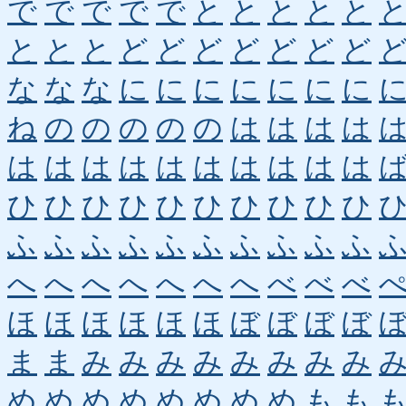
で
で
で
で
で
と
と
と
と
と
と
と
と
ど
ど
ど
ど
ど
ど
ど
な
な
な
に
に
に
に
に
に
に
ね
の
の
の
の
の
は
は
は
は
は
は
は
は
は
は
は
は
は
は
ひ
ひ
ひ
ひ
ひ
ひ
ひ
ひ
ひ
ひ
ふ
ふ
ふ
ふ
ふ
ふ
ふ
ふ
ふ
ふ
へ
へ
へ
へ
へ
へ
へ
べ
べ
べ
ほ
ほ
ほ
ほ
ほ
ほ
ぼ
ぼ
ぼ
ぼ
ま
ま
み
み
み
み
み
み
み
み
め
め
め
め
め
め
め
め
も
も