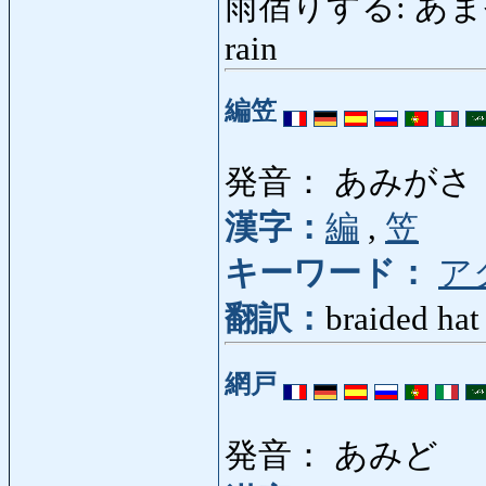
雨宿りする: あまやどりす
rain
編笠
発音： あみがさ
漢字：
編
,
笠
キーワード：
ア
翻訳：
braided hat
網戸
発音： あみど