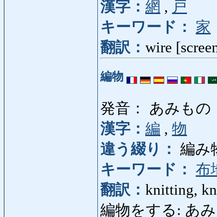
漢字：
網
,
戸
キーワード：
家
翻訳：
wire [scree
編物
発音： あみもの
漢字：
編
,
物
違う綴り：
編み
キーワード：
布
翻訳：
knitting, k
編物をする: あみものをす